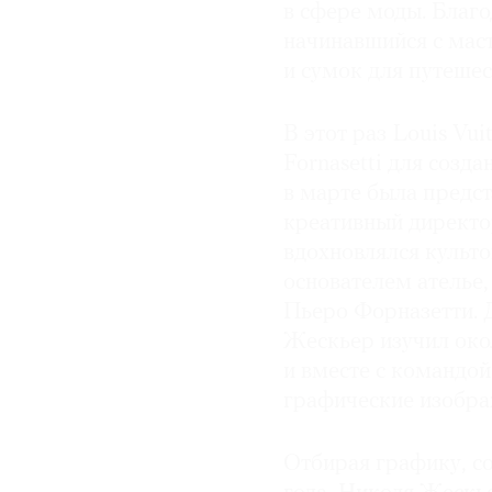
в сфере моды. Благ
© 2021 The Art Newspaper Russia
начинавшийся с мас
и сумок для путешест
В этот раз Louis Vu
Fornasetti для созд
в марте была предст
креативный директ
вдохновлялся культ
основателем ателье
Пьеро Форназетти. 
Жескьер изучил око
и вместе с командой
графические изобра
Отбирая графику, с