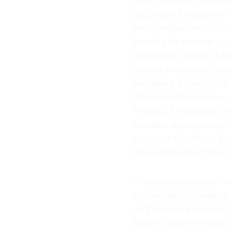
года, Николя Жескье
наследие Fornasetti.
философия миланско
новой коллекции — 
платьев и обуви. В 
цветов и фактур, т
вышивки и лазерной
Форназетти нашла о
Vuitton. Основной 
дизайна нескольких
которых Onthego, Ke
итальянского художн
Образы античного м
коллекции: онлайн-
собранных в зале ан
Louis Vuitton осуще