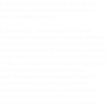
я. Показ в стенах музея помог Дому на 70%
материалов для декораций и использовать
о в сторонних проектах.
а Форназетти, сын основателя Fornasetti,
s Vuitton дает возможность широкой публике
ожественным наследием его семьи, что всегда
 миссий дизайн-ателье. Изображения, созданные
 такие знаковые объекты, как миланский отель
Ремо, и становились частью выставок по всему
 Пьеро Барнаба переосмыслил подход
ией, благодаря чему в копилку Fornasetti
творческие коллаборации с различными
с дизайн-ателье выпускает лимитированные
я декора интерьера по эскизам Пьеро,
любовь к античности и искусству Ренессанса.