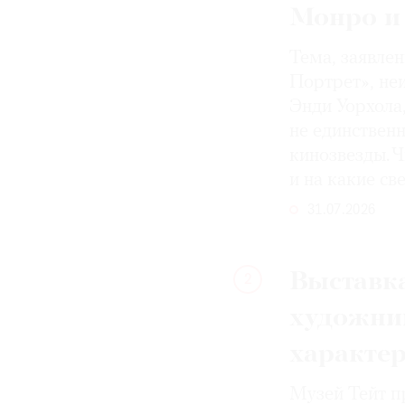
Монро и
Тема, заявле
Портрет», не
Энди Уорхола
не единствен
кинозвезды. Ч
и на какие с
31.07.2026
Выставка
2
художни
характе
Музей Тейт п