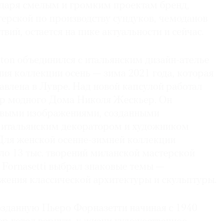
одаря смелым и громким проектам бренд,
терской по производству сундуков, чемоданов
вий, остается на пике актуальности и сейчас.
itton объединился с итальянским дизайн-ателье
ания коллекции осень — зима 2021 года, которая
авлена в Лувре. Над новой капсулой работал
ор модного Дома Николя Жескьер. Он
овыми изображениями, созданными
, итальянским декоратором и художником
Для женской осенне-зимней коллекции
ло 13 тыс. творений миланской мастерской
 Fornasetti выбрал знаковые темы —
жения классической архитектуры и скульптуры.
озданную Пьеро Форназетти начиная с 1940