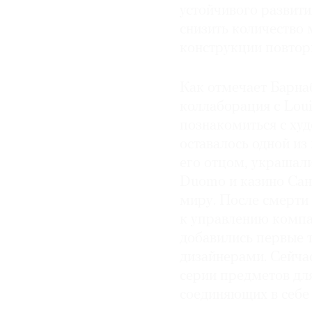
устойчивого развити
снизить количество 
конструкции повторн
Как отмечает Барнаб
коллаборация с Loui
познакомиться с худ
оставалось одной из
его отцом, украшали
Duomo и казино Сан-
миру. После смерти
к управлению компан
добавились первые 
дизайнерами. Сейча
серии предметов дл
соединяющих в себе 