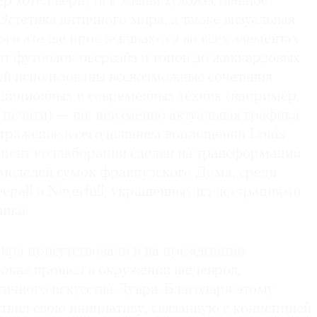
р хотел вернуть к жизни художественное
 Эстетика античного мира, а также визуальная
го ателье прослеживаются во всех элементах
от футболок оверсайз и топов до жаккардовых
ней использованы всевозможные сочетания
радиционных и современных техник (например,
 печати) — так неизменно актуальная графика
тражение в сегодняшнем воплощении Louis
акцент коллаборации сделан на трансформации
 моделей сумок французского Дома, среди
epall и Neverfull, украшенных иллюстрациями
ика.
ира присутствовали и на презентации
показ прошел в окружении шедевров,
тичного искусства Лувра. Благодаря этому
ствил свою инициативу, связанную с концепцией