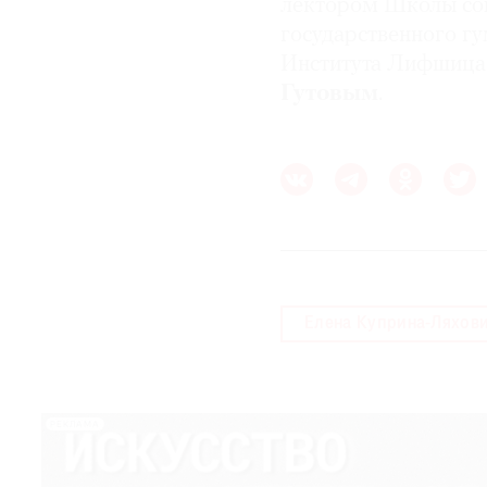
лектором Школы сов
государственного гу
© 2021 The Art Newspaper Russia
Института Лифшица
Гутовым
.
Елена Куприна-Ляхов
РЕКЛАМА