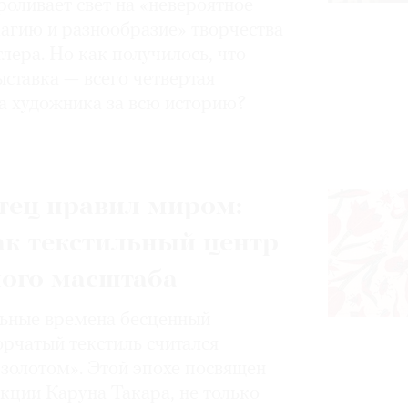
роливает свет на «невероятное
магию и разнообразие» творчества
лера. Но как получилось, что
ставка — всего четвертая
а художника за всю историю?
тец правил миром:
ак текстильный центр
ного масштаба
ьные времена бесценный
орчатый текстиль считался
золотом». Этой эпохе посвящен
кции Каруна Такара, не только