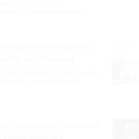
щий красоту узоров,
ющий в исторический контекст
пкова покинула пост
ра Музея Москвы
 Анна Трапкова возглавляла семь
иректором назначена Мария
аже проходит большая
а современных