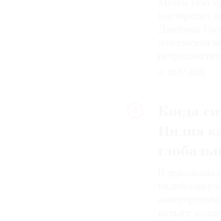
Музей Тейт п
мастерство, 
Джеймса Уист
лондонская вы
ретроспектив
29.07.2026
Когда си
3
Индия к
глобаль
В доколониал
индийский уз
«экспортным 
каталог колле