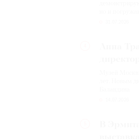
демонстрирую
но и погружа
31.07.2026
Анна Тра
4
директо
Музей Москвы
лет. Новым д
Баландина
14.07.2026
В Эрмит
5
выставк