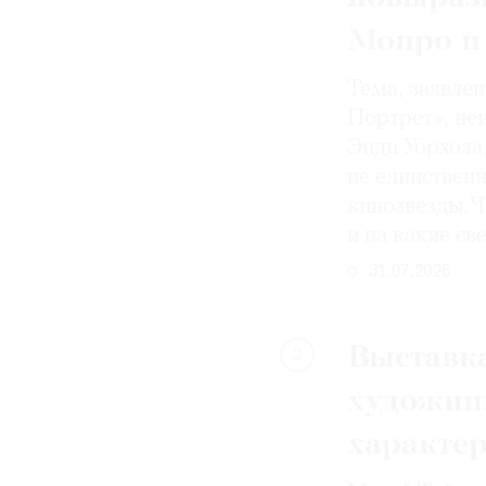
Монро и
Тема, заявле
Портрет», не
Энди Уорхола
не единствен
кинозвезды. Ч
и на какие с
31.07.2026
Выставка
2
художни
характе