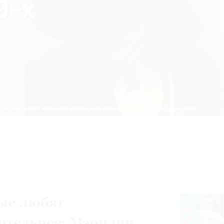
ые любят
ительнее: Мэрилин