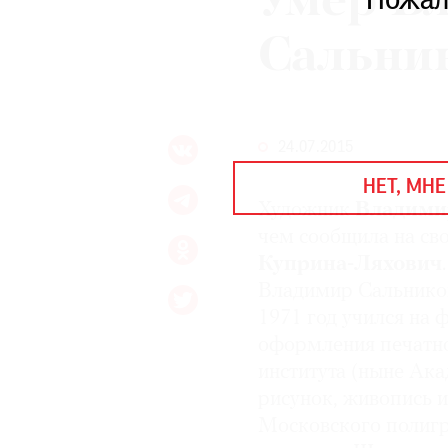
Умер В
Пожал
ЕЖЕГОДНАЯ ПРЕМИЯ
КИНОФЕСТИВАЛЬ
Сальни
Подписаться на новости
24.07.2015
Подписаться на газету
НЕТ, МНЕ
Где найти газету
Художник
Владими
чем сообщила на св
Контакты редакции
Авторы
Куприна-Ляхович
Медиакит
Mediakit
Владимир Сальников 
1971 год учился на 
оформления печатн
института (ныне Ака
рисунок, живопись 
Московского полигр