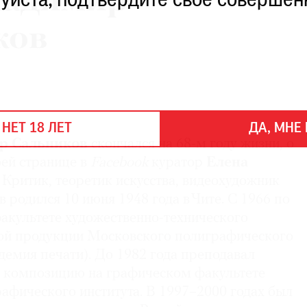
ладимир
уйста, подтвердите свое совершен
ков
 НЕТ 18 ЛЕТ
ДА, МНЕ 
р Сальников
скончался на 68-м году жизни, о
оей странице в
Facebook
куратор
Елена
. Критик, теоретик искусства, видеохудожник
родился 10 июня 1948 года в Чите. С 1966 по
факультете художественно-технического
ой продукции Московского полиграфического
демия печати). До 1982 года преподавал
и композицию на графическом факультете
афического института. В 1997–2000 годах был