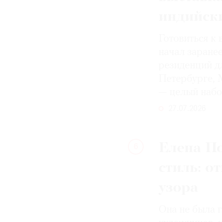
индийск
Готовиться к 
начал заранее
резиденций д
Петербурге, М
— целый набо
27.07.2026
Елена По
6
стиль: о
узора
Она не была 