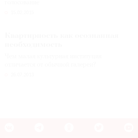
голосование
Где
найти
15.02.2015
газету
Контакты
Квартирность как осознанная
редакции
необходимость
Авторы
Чем малая культурная институция
Медиакит
отличается от обычной галереи?
Mediakit
26.07.2013