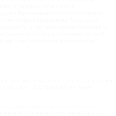
удебное разбирательство между
дреем Васильевым
и экспертом
Еленой
полотна
Бориса Григорьева
В ресторане
,
поддельным, — это также крайне болезненное
андалов (и эксперт, и коллекционер до этой
еству равно симпатичны и уважаемы им).
(круг (?)).
Зубной врач.
XVI в. Дерево, масло. 79×54
Зубной врач.
1523. Гравюра. Рейксмузеум,
ая на аукционе в шведском городе Уппсала,
валась XVII столетием и рассматривалась как