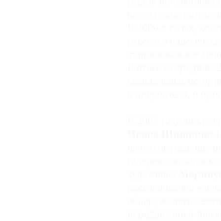
рынок почувствовал 
когда резко возросл
В 2000-х годах, ког
русского классическ
становилось все мен
В итоге с середины 
скандальных историй
и покупателя, и при
В 2004 году шокиру
Ивана Шишкина
П
на подтверждение п
галереи, оказалось
художника
Маринус
расследование «дел
обнаружились десятк
передвижника-пейз