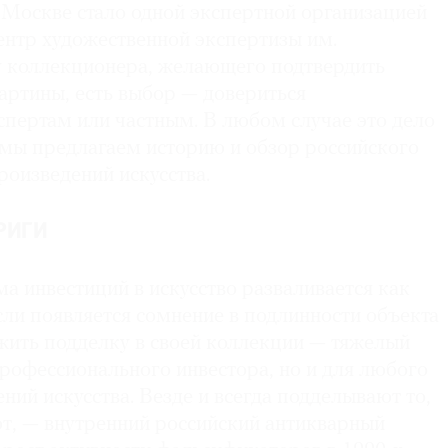
Москве стало одной экспертной организацией
ентр художественной экспертизы им.
 у коллекционера, желающего подтвердить
артины, есть выбор — довериться
спертам или частным. В любом случае это дело
 мы предлагаем историю и обзор российского
оизведений искусства.
РИГИ
а инвестиций в искусство разваливается как
ли появляется сомнение в подлинности объекта
жить подделку в своей коллекции — тяжелый
профессионального инвестора, но и для любого
ний искусства. Везде и всегда подделывают то,
т, — внутренний российский антикварный