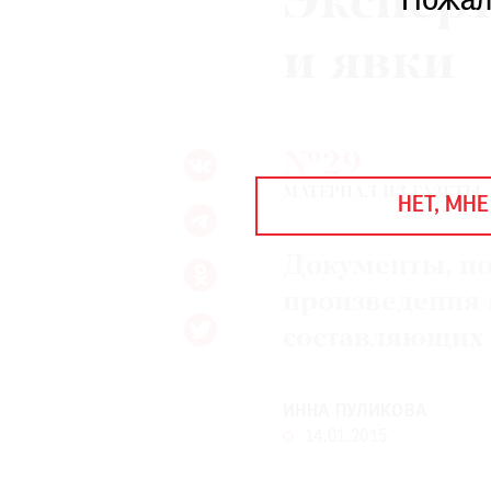
Эксперт
Пожал
ЕЖЕГОДНАЯ ПРЕМИЯ
КИНОФЕСТИВАЛЬ
и явки
Подписаться на новости
№29
Подписаться на газету
МАТЕРИАЛ ИЗ ГАЗЕТЫ
НЕТ, МНЕ
Где найти газету
Документы, п
Контакты редакции
Авторы
Медиакит
Mediakit
произведения 
составляющих 
ИННА ПУЛИКОВА
14.01.2015