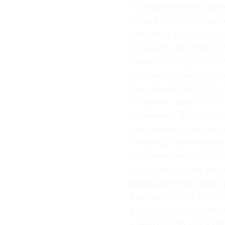
сообществом экспер
новый метод фальси
дешевых западных х
за более дорогих ру
своих экспертиз. В 
с существовавшей т
Росохранкультурой,
Петрова, выпустил п
живописи
. Третьяко
внутреннее расследо
полотна, на которы
заключения. Сканда
подделок
, которую 
Возяков
: при повт
в начале 1990-х и 
подделками, причем
в некоторых случаях