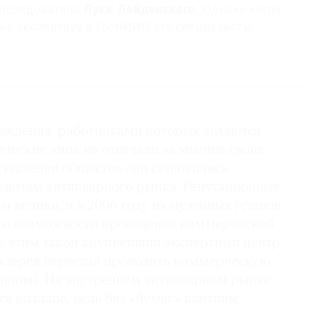
последователя
Луки Лейденского
. Однако когда
на экспертизу в ГосНИИР, его специалисты
но может принадлежать самому выдающемуся
йденского указывает сюжет. Среди его работ
ной врач
(1523, Рейксмузеум, Амстердам),
реждения, работниками которых являются
едваряющая) композицию исследуемого
исный вариант богаче: задник насыщен
ческие лица не отвечали за мнение своих
ями, пространство развивается в глубину, фигуры
ставлении общества они становились
делированы, в то время как другие известные
лемам антикварного рынка. Репутационные
ые копии с гравюры Луки Лейденского
Зубной
 велики, и в 2006 году из музейных уставов
роизводят оригинал. В творчестве самого
 о возможности проведения коммерческой
денты прямой связи гравированных (или
 с этим такой крупнейший экспертный центр
ений и живописных версий. Одним из его
галерея перестал проводить коммерческую
жественных приемов было наличие развитого
еления). На внутреннем антикварном рынке
сунка. Изучение достоверно подлинных
лся коллапс, ведь без «бумаг» картины
астера показывает, что он использовал рисунок не