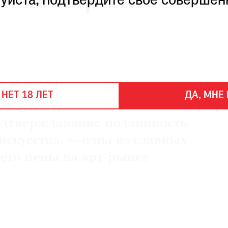
иза: пароли
уйста, подтвердите свое совершен
 НЕТ 18 ЛЕТ
ДА, МНЕ 
одтверждающие подлинность
искусства, — одна из главных
его цены на арт-рынке