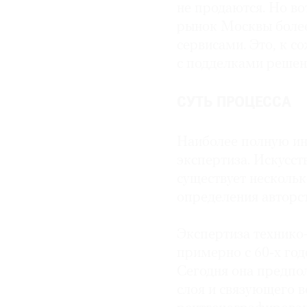
не продаются. Но во
только для подробной
рынок Москвы более
форм. В исследуемой 
сервисами. Это, к с
своим функциям близк
с подделками решен
Одну из дополнительн
произведения открыва
СУТЬ ПРОЦЕССА
изображении свитков 
текст отсутствует. По
Наиболее полную и
старонемецком языке,
экспертиза. Искусст
Нидерландов в XVI–XV
существует несколь
помощи голландских к
определения авторст
предоставит новый ма
творчеством Луки Лей
Экспертиза технико-
примерно с 60‑х год
Сегодня она предпол
слоя и связующего 