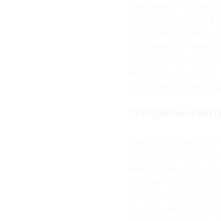
Нынешней осенью в 
© 2021 The Art Newspaper Russia
больше: открылся Ц
И.Е.Репина. Сейчас
подлинность своей к
государственным эк
непростое, поэтому
рынка экспертизы пр
СКАНДАЛЫ И ИНТ
Любая красивая схем
карточный домик, ес
инвестиций. Обнару
удар не только для 
владельца произведе
что хорошо покупаю