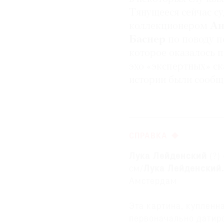
Тянущееся сейчас с
коллекционером
Ан
Баснер
по поводу 
которое оказалось 
эхо «экспертных» ск
истории были сообщ
СПРАВКА
Лука Лейденский
(?) 
см/
Лука Лейденский.
Амстердам
Эта картина, купленн
первоначально датиро