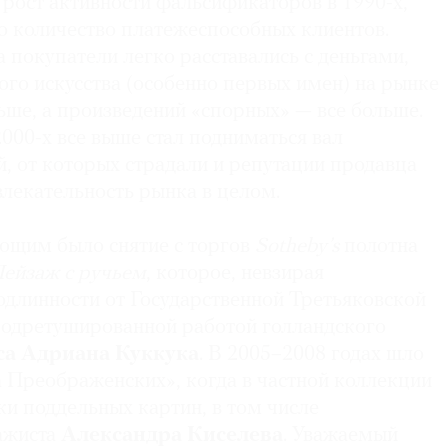
рост активности фальсификаторов в 1990-х,
о количество платежеспособных клиентов.
да покупатели легко расставались с деньгами,
ого искусства (особенно первых имен) на рынке
ьше, а произведений «спорных» — все больше.
2000-х все выше стал подниматься вал
, от которых страдали и репутации продавца
влекательность рынка в целом.
ющим было снятие с торгов
Sotheby’s
полотна
ейзаж с ручьем
, которое, невзирая
одлинности от Государственной Третьяковской
 подретушированной работой голландского
а Адриана Куккука
. В 2005–2008 годах шло
а Преображенских», когда в частной коллекции
и поддельных картин, в том числе
ажиста
Александра Киселева
. Уважаемый