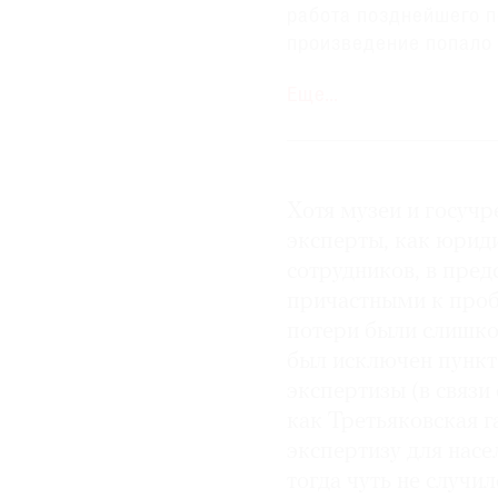
работа позднейшего 
произведение попало 
предположили, что о
Еще…
автору.
На авторство Луки Ле
известна гравюра
Зуб
Хотя музеи и госуч
повторяющая (или пр
произведения. Живоп
эксперты, как юриди
архитектурными детал
сотрудников, в пред
мягче и детальнее мо
причастными к проб
позднейшие живописн
потери были слишком
врач
всего лишь восп
был исключен пункт
художника есть преце
экспертизы (в связи
графических) изображ
как Третьяковская 
принципиальных худо
экспертизу для нас
подготовительного ри
тогда чуть не случи
произведений этого м