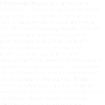
т
Владимир Петров
, первый вскрывший
фикаторов — покупать на европейских торгах
удожников, «перелицовывать» их и выдавать
сских, — вынужден был отозвать два десятка
2007–2009 годах
Владимир Рощин
совместно
огда специальной федеральной службой,
 частично опираясь на архивы Владимира
ять
Каталогов подделок произведений
вская галерея вынуждена была начать
вание, обнаружив в каталогах подозрительные
е музейные эксперты уже дали положительные
льным отзвуком этих историй стала
Выставка
в 2012 году устроил коллекционер
Игорь
орном исследовании картины, купленные им
снабженные музейными экспертизами, оказались
 подписи на отрицательных экспертизах
 были теми же, что и на положительных.