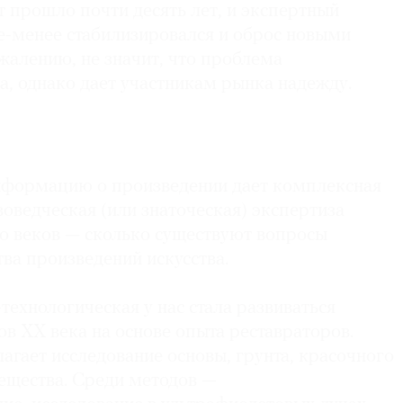
т прошло почти десять лет, и экспертный
 композиционной работы, но и для моделировки
-менее стабилизировался и оброс новыми
картине выявляется подготовительный рисунок, по
ожалению, не значит, что проблема
ий к такому подходу.
а, однако дает участникам рынка надежду.
ых возможностей для исследования этого
ет попытка изучения текста на стилизованном
слева вверху. При этом на гравюре какой-либо
ка ясно только то, что он написан на
нформацию о произведении дает комплексная
 который был распространен в некоторых областях
воведческая (или знаточеская) экспертиза
II веках. Дальнейшее изучение данного текста при
ко веков — сколько существуют вопросы
оллег, в частности
Бернарда Ферме
, возможно,
ва произведений искусства.
териал к пониманию связи этой картины с
денского.
технологическая у нас стала развиваться
ов ХХ века на основе опыта реставраторов.
агает исследование основы, грунта, красочного
вещества. Среди методов —