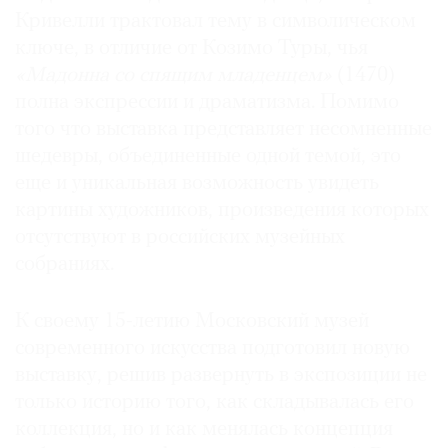
Кривелли трактовал тему в символическом
ключе, в отличие от Козимо Туры, чья
«Мадонна со спящим младенцем»
(1470)
полна экспрессии и драматизма. Помимо
©
того что выставка представляет несомненные
2021
шедевры, объединенные одной темой, это
The
Art
еще и уникальная возможность увидеть
Newspaper
картины художников, произведения которых
Russia
отсутствуют в российских музейных
собраниях.
К своему 15-летию Московский музей
современного искусства подготовил новую
выставку, решив развернуть в экспозиции не
только историю того, как складывалась его
коллекция, но и как менялась концепция