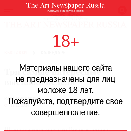
НОВОСТИ
18+
ВЫСТАВКИ
РЕСТАВРАЦИЯ
ВЫСТАВКИ
КАЛЕНДАРЬ
КНИГИ
Материалы нашего сайта
ПО
Три самые интересные
ПУТИ
не предназначены для лиц
выставки недели
РЕЙТИНГ
моложе 18 лет.
МУЗЕЕВ
РОСКОШЬ
КАРА МИСКАРЯН
Пожалуйста, подтвердите свое
19.12.2014
ПРИГЛАШЕНИЯ
совершеннолетие.
Шедевры итальянского Возрождения в