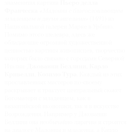
знаменитая картина
Пьеро делла
Где
Франческа
«Мадонна с благословляющим
найти
газету
младенцем и двумя ангелами»
(1491) из
Национальной галереи Марке в Урбино.
Контакты
Помимо этого шедевра, здесь же
редакции
обладающие огромной художественной
Авторы
ценностью картины живописцев, творчество
Медиакит
которых было связано с городами Северной
Mediakit
Италии:
Джованни Беллини
,
Карло
Кривелли
,
Козимо Тура
. Каждый из этих
прославленных мастеров по-своему
раскрывает и трактует центральный сюжет
Богоматери с младенцем, как в
византийской иконописи, так и в искусстве
Возрождения. Например у Джованни
Беллини она необычайно лирична и строится
на диалоге Мадонны и младенца, а Карло