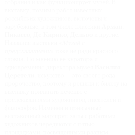
собрания и как функционирует музей. В
выставку, помимо работ известных
российских художников, включены и
зарубежные, в том числе классики
Арман
,
Пикассо
,
Де Кирико
,
Дельво
и другие.
Название выставки
«Музей с
предсказаниями»
тоже не ради красного
словца. По мнению ее куратора и
одновременно директора музея
Василия
Церетели
, искусство — это своего рода
пророчество, поэтому и решили к билету на
выставку прилагать печенье с
предсказаниями художников, писателей и
философов. Изменен и привычный
выставочный маршрут: залы с работами
художников чередуются с пятью
площадками, посвященными разным