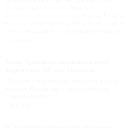
индийский узорчатый текстиль считался
«экспортным золотом». Этой эпохе
посвящен каталог коллекции Каруна Такара,
не только демонстрирующий красоту узоров,
но и погружающий в исторический контекст
31.07.2026
Анна Трапкова покинула пост
директора Музея Москвы
Музей Москвы Анна Трапкова возглавляла
семь лет. Новым директором назначена
Мария Баландина
14.07.2026
В Эрмитаже проходит большая