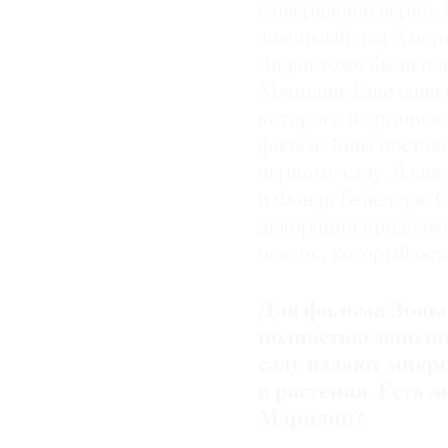
Совершенно верно. 
значимый для Амери
Зидан тоже были пар
Мэрилин. Еще одна 
которого я организо
фильм Зоны постоян
черному саду. Я сн
и Фонда Бейелера. О
декорации продолжаю
осадок, который ост
Для фильма Зоны 
полностью заполн
саду издают микр
в растения. Есть 
Мэрилин?