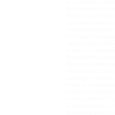
Его работам, выполн
художниками, нелегк
© 2021 The Art Newspaper Russia
Паррено постоянно 
художник родом из 
совместным произве
с понятием портрета
Зидан: портрет XXI 
британским художни
основу легли кадры 
футболиста Зинедин
«Вильяреал». Для пр
совместно с франц
права на изображен
и пригласил других
от этого образа. В 
самостоятельно, но 
Бейелера в Базеле 