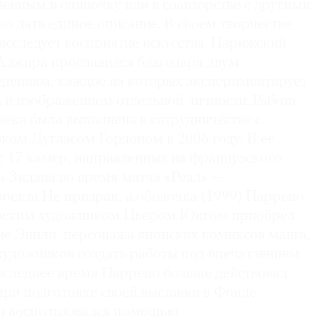
енным в одиночку или в соавторстве с другими
о дать единое описание. В своем творчестве
исследует восприятие искусства. Парижский
Алжира прославился благодаря двум
дениям, каждое из которых экспериментирует
 и изображением отдельной личности. Работа
века была выполнена в сотрудничестве с
ком Дугласом Гордоном в 2006 году. В ее
с 17 камер, направленных на французского
а Зидана во время матча «Реал» —
оекта Не призрак, а оболочка (1999) Паррено
узским художником Пьером Юигом приобрел
ие Эннли, персонажа японских комиксов манга,
 художников создать работы под впечатлением
последнее время Паррено больше действовал
при подготовке своей выставки в Фонде
он воспользовался помощью