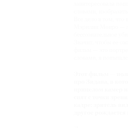
заинтересовала поп
словами, изобразит
Все дело в том, что 
Мэрилин Монро — эт
бессознательное уби
Значит, чтобы ее ож
фильм — это портре
словами, я попыталс
Этот фильм — пол
про Зидана, в кот
прицелом камер н
снят с точки зрени
кадре: зритель вид
другое рождается