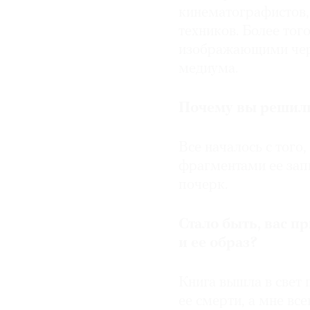
кинематографистов,
техников. Более тог
изображающими чер
медиума.
Почему вы решили
Все началось с того,
фрагментами ее зап
почерк.
Стало быть, вас пр
и ее образ?
Книга вышла в свет 
ее смерти, а мне вс