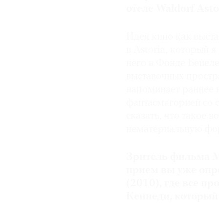
отеле Waldorf Ast
Идея кино как выста
в Astoria, который я
него в Фонде Бейелер
выставочных простра
напоминает раннее 
фантасмагорией со
сказать, что такое 
нематериальную фор
Зритель фильма Мэ
прием вы уже опр
(2010), где все п
Кеннеди, который