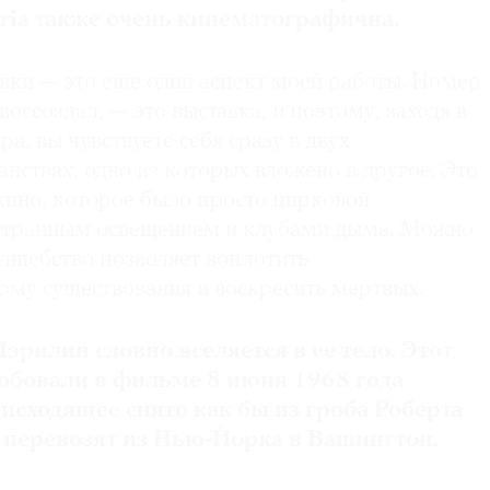
oria также очень кинематографична.
вки — это еще один аспект моей работы. Номер
 воссоздал, — это выставка, и поэтому, заходя в
а, вы чувствуете себя сразу в двух
нствах, одно из которых вложено в другое. Это
кино, которое было просто цирковой
 странным освещением и клубами дыма. Можно
волшебство позволяет воплотить
му существования и воскресить мертвых.
рилин словно вселяется в ее тело. Этот
обовали в фильме 8 июня 1968 года
роисходящее снято как бы из гроба Роберта
 перевозят из Нью-Йорка в Вашингтон.