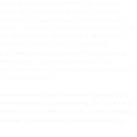
Уже второй раз моим героем стал покойник,
ки. Я обожаю парные предметы. Эннли и
ой; такой же парой стали 8 июня 1968 года и
пара — это фильм Мальчик с Марса (2003), для
вал строительство специальных декораций, и
ной обитаемости (2011), посвященный
ял этот фильм при поддержке Фонда Даймлера
бе картины — научная фантастика, а их
т существовать в реальности. Это своего рода
ается после съемок.
постоянной обитаемости вы создали сад,
енный черными растениями. Звуки в этом
офоны, закопанные в землю и вставленные
ли какая-то связь между этим фильмом и