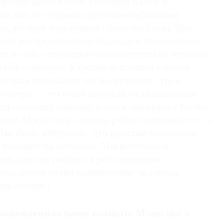
ренно несет в себе зловещий налет. Я
ю, как это принято при идентификации
ос, почерк и радужная оболочка глаза. Три
ции воспроизводятся благодаря применению
дин из них с помощью математических методов
ругой — почерк, а третий воплощен в новой
торая использует тот же принцип, что и
 Камера — это глаза актрисы, оглядывающие
спроизводит машина, и голос описывает то, что
нке. После этого дельта-робот записывает то, о
Мне было интересно, что простые уравнения
, похожее на человека. Мы вступаем в
едь одна из гипотез в робототехнике
боты, почти точно копирующие человека,
твращение).
становленная вами комната Мэрилин в