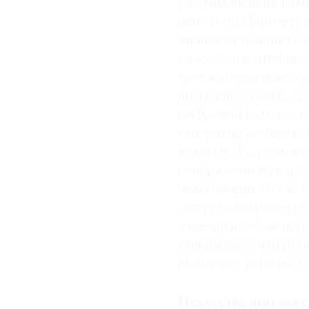
Да, мизансцена наме
использую биометри
личности: важны гол
способа идентифика
трех алгоритмов: о
воссоздает голос, д
цифровой камере, ко
генератор почерка.
комнату. Ее речь во
изображено на карти
чем говорит голос. 
могут создать нечто
зловещую область (в
утверждает, что ро
вызывают у людей о
Искусственно вос