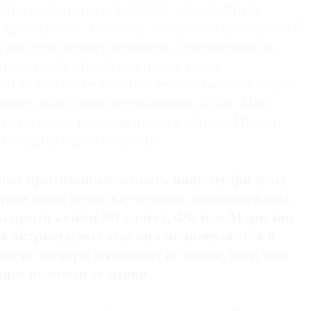
ытка чествовать покойницу или, другими
ь привидение. А почему интересны привидения?
в них есть незавершенность, гетерогенность.
о первый случай в истории, когда
ло человека: ее погубил ее собственный образ.
ивить, надо тоже использовать образ. Мой
т призрака, воплощенного в образе. Иными
я создать образ во плоти.
ная противоположность вашему фильму
ором один и тот же человек находится под
а протяжении 90 минут. Фильм Мэрилин
я актрисы, но сама она не появляется в
ит ее почерк и слышит ее голос, но и то и
 при помощи техники.