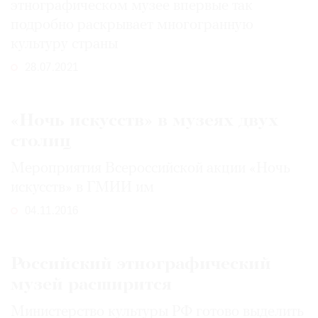
этнографическом музее впервые так
Где
подробно раскрывает многогранную
найти
культуру страны
газету
28.07.2021
Контакты
редакции
Авторы
«Ночь искусств» в музеях двух
Медиакит
столиц
Mediakit
Мероприятия Всероссийской акции «Ночь
искусств» в ГМИИ им
04.11.2016
Российский этнографический
музей расширится
Министерство культуры РФ готово выделить