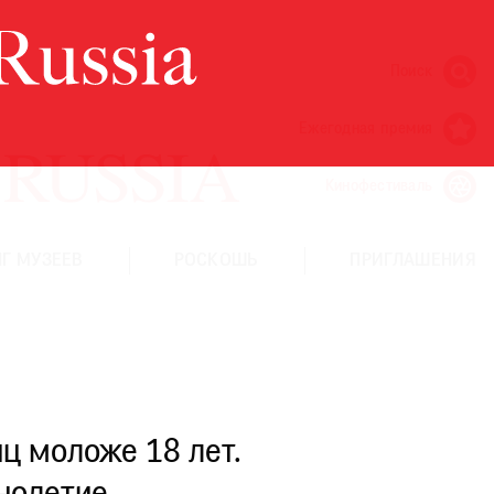
Поиск
Ежегодная премия
Кинофестиваль
Г МУЗЕЕВ
РОСКОШЬ
ПРИГЛАШЕНИЯ
ц моложе 18 лет.