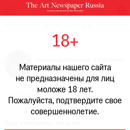
НОВОСТИ
18+
ВЫСТАВКИ
РЕСТАВРАЦИЯ
КНИГИ
Александр Герасимов. К 135-летию
Материалы нашего сайта
художника
ПО
ПУТИ
не предназначены для лиц
РЕЙТИНГ
моложе 18 лет.
МУЗЕЕВ
МАТЕРИАЛЫ
РОСКОШЬ
Пожалуйста, подтвердите свое
ПРИГЛАШЕНИЯ
совершеннолетие.
Три выставки недели