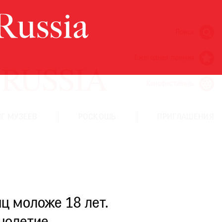
Поиск
Ежегодная премия
Кинофестиваль
Г МУЗЕЕВ
РОСКОШЬ
ПРИГЛАШЕНИЯ
ц моложе 18 лет.