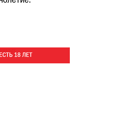
нолетие.
венных
ЕСТЬ 18 ЛЕТ