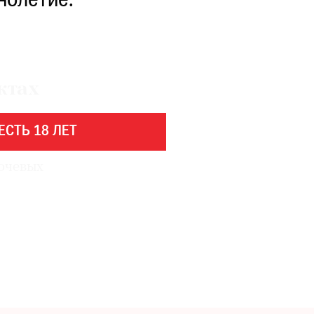
нолетие.
ктах
ЕСТЬ 18 ЛЕТ
лючевых