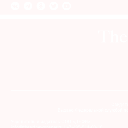
© 2021 The Art Newspaper Russia
Свидете
Выдано Федеральной службой по
Учредитель и издатель ООО «ДЕФИ»
info@theartnewspaper.ru | +7-495-514-00-16