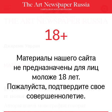
НОВОСТИ
18+
ВЫСТАВКИ
РЕСТАВРАЦИЯ
Джереми Уоррен
КНИГИ
Материалы нашего сайта
ПО
ПУТИ
МАТЕРИАЛЫ
ВСЕ АВТОРЫ
не предназначены для лиц
РЕЙТИНГ
моложе 18 лет.
МУЗЕЕВ
РОСКОШЬ
Пожалуйста, подтвердите свое
Бертольдо становится заметнее
ПРИГЛАШЕНИЯ
совершеннолетие.
и понятнее
Авторы новой монографии говорят