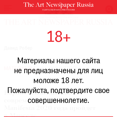
НОВОСТИ
18+
ВЫСТАВКИ
РЕСТАВРАЦИЯ
Давид Робер
КНИГИ
Материалы нашего сайта
ПО
ПУТИ
МАТЕРИАЛЫ
ВСЕ АВТОРЫ
не предназначены для лиц
РЕЙТИНГ
моложе 18 лет.
МУЗЕЕВ
РОСКОШЬ
Пожалуйста, подтвердите свое
Европейская биеннале
ПРИГЛАШЕНИЯ
совершеннолетие.
современного искусства
Manifesta 2020 года пройдет
в Марселе