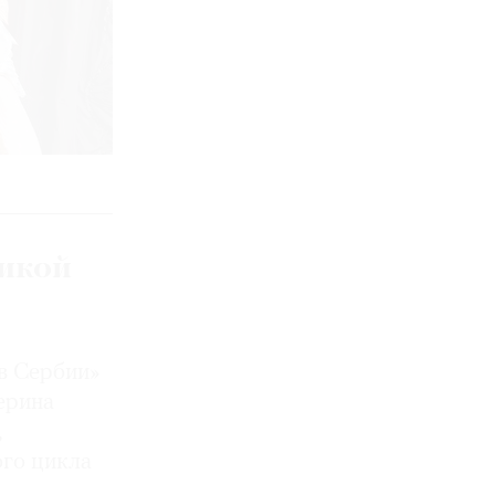
икой
в Сербии»
ерина
,
ого цикла