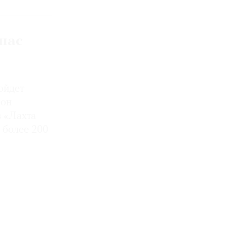
пас
ойдет
 он
в «Лахта
 более 200