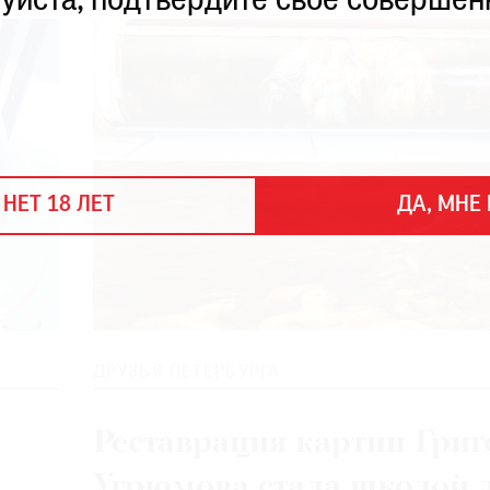
уйста, подтвердите свое совершен
 НЕТ 18 ЛЕТ
ДА, МНЕ 
ДРУЗЬЯ ПЕТЕРБУРГА
Реставрация картин Григ
Угрюмова стала школой 