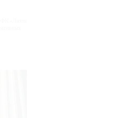
МФК «Лахта
реативных