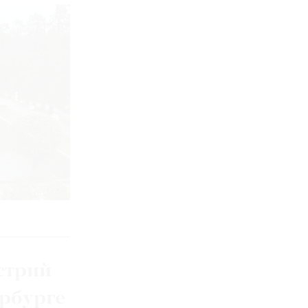
стрий
ербурге