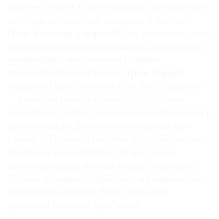
если не считать Салон рисунка, который уже
Где
полтора десятилетия проходит в том же
найти
газету
Пале-Броньяр в марте. И это неудивительно:
вдохновителем обеих ярмарок стал один из
Контакты
крупнейших арт-дилеров Парижа,
редакции
потомственный антиквар
Эрве Аарон
Авторы
(галерея
Didier Aaron & Cie
). Его стратегия
Медиакит
— качество против количества, причем
Mediakit
качество музейное, не имеющее отношения к
сиюминутным движениям моды или арт-
рынка. С Салоном рисунка это сработало —
теперь на него собираются не только
коллекционеры, но и музейные кураторы.
Можно надеяться, сработает и с живописью,
хотя первые сезоны
Paris Tableau
не
принесли больших прибылей.