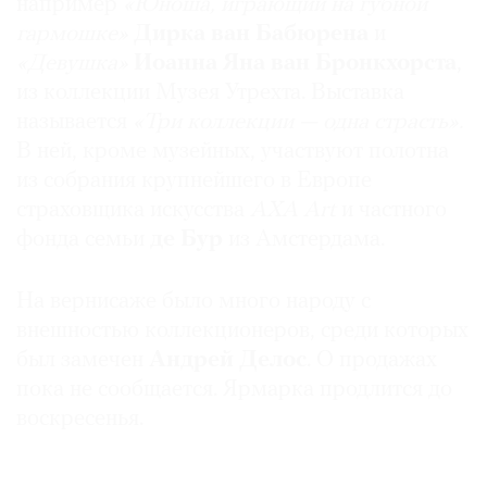
например
«Юноша, играющий на губной
гармошке»
Дирка ван Бабюрена
и
«Девушка»
Иоанна Яна ван Бронкхорста
,
из коллекции Музея Утрехта. Выставка
называется
«Три коллекции — одна страсть».
В ней, кроме музейных, участвуют полотна
из собрания крупнейшего в Европе
страховщика искусства
AXA Art
и частного
фонда семьи
де Бур
из Амстердама.
На вернисаже было много народу с
внешностью коллекционеров, среди которых
был замечен
Андрей Делос
. О продажах
пока не сообщается. Ярмарка продлится до
воскресенья.