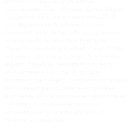
цены на которые кажутся весьма
сдержанными. Так,
«Явление Христа Марии
Магдалине»
болонского живописца XVII
века
Франческо Альбани
в галерее
Canesso
стоит €170 тыс.
«Река с паромом и
пловцами»
Саломона ван Рейсдала
у
David Koetser Gallery
продается за €280 тыс.
«Портрет офицера при дворе Габсбургов»
Франса Пурбуса Младшего
в галерее
Weiss
оценен в €375 тыс. В ярмарке
участвуют две галереи, специализирующиеся
на старинных рамах; цены на эти резные,
золоченые, иногда отделанные черепаховым
панцирем и украшенные росписью
предметы иногда могут поспорить со
стоимостью живописи.