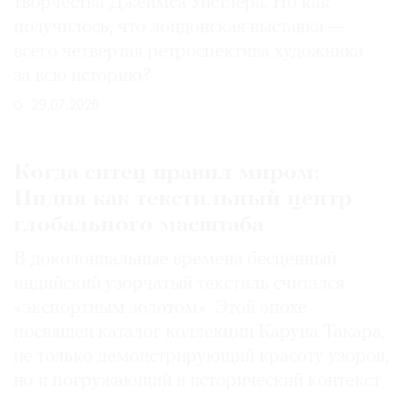
творчества Джеймса Уистлера. Но как
получилось, что лондонская выставка —
всего четвертая ретроспектива художника
за всю историю?
29.07.2026
Когда ситец правил миром:
Индия как текстильный центр
глобального масштаба
В доколониальные времена бесценный
индийский узорчатый текстиль считался
«экспортным золотом». Этой эпохе
посвящен каталог коллекции Каруна Такара,
не только демонстрирующий красоту узоров,
но и погружающий в исторический контекст