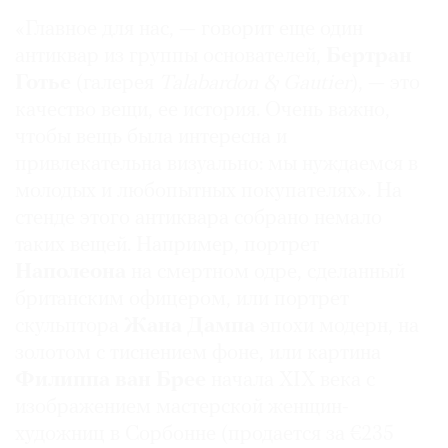
«Главное для нас, — говорит еще один
антиквар из группы основателей,
Бертран
Готье
(галерея
Talabardon & Gautier
), — это
©
качество вещи, ее история. Очень важно,
2021
чтобы вещь была интересна и
The
привлекательна визуально: мы нуждаемся в
Art
молодых и любопытных покупателях». На
Newspaper
стенде этого антиквара собрано немало
Russia
таких вещей. Например, портрет
Наполеона
на смертном одре, сделанный
британским офицером, или портрет
скульптора
Жана Дампа
эпохи модерн, на
золотом с тиснением фоне, или картина
Филиппа ван Брее
начала XIX века с
изображением мастерской женщин-
художниц в Сорбонне (продается за €235