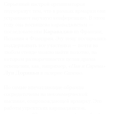
Серьезный настрой организаторов
подчеркнут тем, что в рамках ярмарки они
устраивают научную конференцию. В этом
году она посвящена караваджистам —
последователям
Караваджо
из Франции,
Испании и Фландрии. Эту тему постарались
поддерживать все участники — почти на
любом стенде можно найти полотно, на
котором разворачивается целая драма
освещения, как, например,
«Пан и Сирена»
Луи Дориньи
в галерее
Canesso
.
Но самые впечатляющие образцы
сосредоточены на некоммерческой
выставке, сопровождающей ярмарку. Это
работы утрехтских караваджистов,