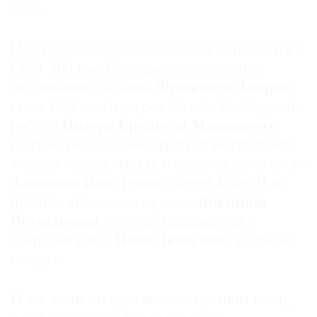
тыс.).
Цены на множество полотен укладываются в
€150–300 тыс. Попадаются, конечно, и
миллионные: полотно
Франческо Гварди
стоит £4,5 млн (галерея
Charles
Beddington
),
работы
Питера Брейгеля Младшего
в
галерее
De Jonckheere
вряд ли могут стоить
меньше миллиона, как и портрет дамы кисти
Антониса Ван Дейка
в
Derek Johns
. Или
полотно
«Охотники на уток»
Филиппа
Воувермана
, некогда хранившееся в
собрании князя
Поля Демидова
, из той же
галереи.
И все же на стендах немало громких имен,