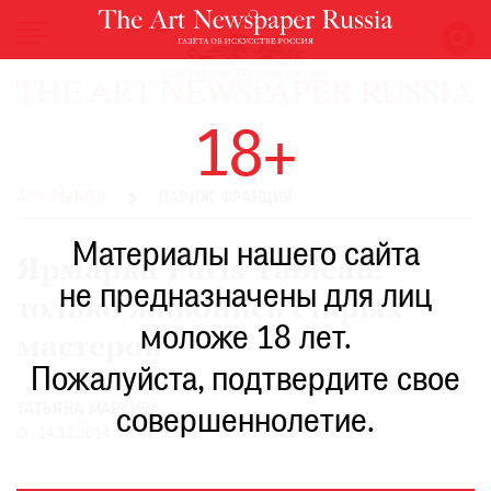
НОВОСТИ
18+
ВЫСТАВКИ
РЕСТАВРАЦИЯ
АРТ-РЫНОК
ПАРИЖ ФРАНЦИЯ
КНИГИ
Материалы нашего сайта
ПО
Ярмарка Paris Tableau:
ПУТИ
не предназначены для лиц
только живопись старых
РЕЙТИНГ
моложе 18 лет.
МУЗЕЕВ
мастеров
РОСКОШЬ
Пожалуйста, подтвердите свое
ПРИГЛАШЕНИЯ
ТАТЬЯНА МАРКИНА
совершеннолетие.
14.11.2014