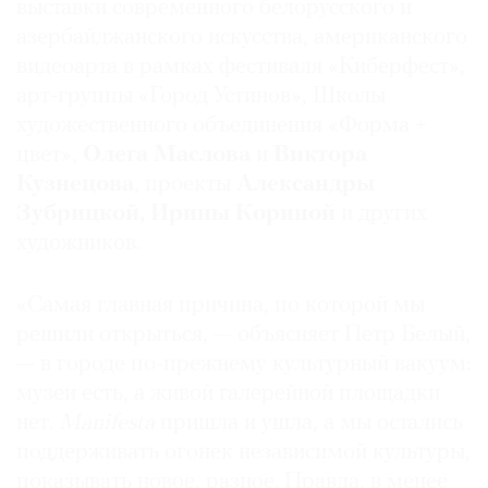
выставки современного белорусского и
Где
азербайджанского искусства, американского
найти
видеоарта в рамках фестиваля «Киберфест»,
газету
арт-группы «Город Устинов», Школы
Контакты
художественного объединения «Форма +
редакции
цвет»,
Олега Маслова
и
Виктора
Авторы
Кузнецова
, проекты
Александры
Медиакит
Зубрицкой, Ирины Кориной
и других
художников.
Mediakit
«Самая главная причина, по которой мы
решили открыться, — объясняет Петр Белый,
— в городе по-прежнему культурный вакуум:
музеи есть, а живой галерейной площадки
нет.
Manifesta
пришла и ушла, а мы остались
поддерживать огонек независимой культуры,
показывать новое, разное. Правда, в менее