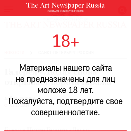
НОВОСТИ
18+
ВЫСТАВКИ
РЕСТАВРАЦИЯ
НОВОСТИ
САНКТ-ПЕТЕРБУРГ РОССИЯ
КНИГИ
Материалы нашего сайта
ПО
Галерея «Люда» снова
ПУТИ
не предназначены для лиц
открывает ворота гаража
РЕЙТИНГ
моложе 18 лет.
МУЗЕЕВ
РОСКОШЬ
АЛЁНА ЛАПИНА
Пожалуйста, подтвердите свое
09.10.2014
ПРИГЛАШЕНИЯ
совершеннолетие.
Галерея
Петра Белого
«Люда»