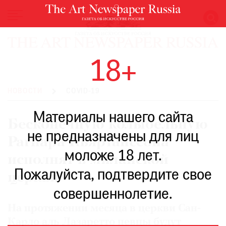
НОВОСТИ
18+
ВЫСТАВКИ
РЕСТАВРАЦИЯ
НОВОСТИ
COVID-19
КНИГИ
Материалы нашего сайта
ПО
Бесконечную колыбельную
ПУТИ
не предназначены для лиц
Рагнара Кьяртанссона
РЕЙТИНГ
моложе 18 лет.
МУЗЕЕВ
исполнят в миланской
РОСКОШЬ
Пожалуйста, подтвердите свое
церкви
ПРИГЛАШЕНИЯ
совершеннолетие.
На протяжении месяца в церкви Сан-
Карло аль Лазаретто певцы будут