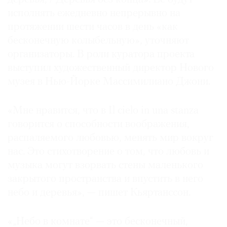
исполнять ежедневно непрерывно на
протяжении шести часов в день «как
бесконечную колыбельную», уточняют
организаторы. В роли куратора проекта
©
2021
выступил художественный директор Нового
The
музея в Нью-Йорке Массимилиано Джони.
Art
Newspaper
«Мне нравится, что в Il cielo in una stanza
Russia
говорится о способности воображения,
распаляемого любовью, менять мир вокруг
нас. Это стихотворение о том, что любовь и
музыка могут взорвать стены маленького
закрытого пространства и впустить в него
небо и деревья», — пишет Кьяртанссон.
«„Небо в комнате“ — это бесконечный,