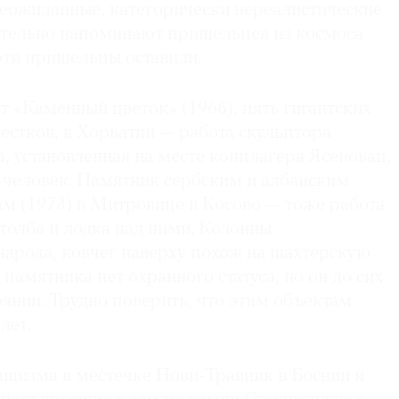
еожиданные, категорически нереалистические
тельно напоминают пришельцев из космоса
эти пришельцы оставили.
 «Каменный цветок» (1966), пять гигантских
естков, в Хорватии — работа скульптора
, установленная на месте концлагеря Ясеновац,
. человек. Памятник сербским и албанским
м (1973) в Митровице в Косово — тоже работа
толба и лодка над ними. Колонны
народа, ковчег наверху похож на шахтерскую
 памятника нет охранного статуса, но он до сих
янии. Трудно поверить, что этим объектам
лет.
шизма в местечке Нови-Травник в Боснии и