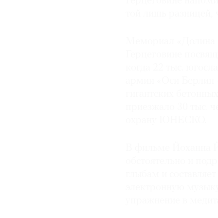
Герцеговине напоми
той лишь разницей, 
Мемориал «Долина ге
Герцеговине посвяще
когда 22 тыс. югосл
армии «Оси Берлин 
гигантских бетонны
приезжало 30 тыс. ч
охрану ЮНЕСКО.
В фильме Йоханна Й
обстоятельно и под
глыбам и составляе
электронную музыку 
упражнение в медит