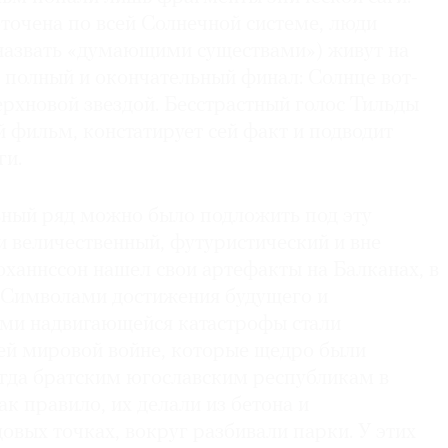
точена по всей Солнечной системе, люди
 назвать «думающими существами») живут на
 полный и окончательный финал: Солнце вот-
верхновой звездой. Бесстрастный голос Тильды
 фильм, констатирует сей факт и подводит
ги.
ьный ряд можно было подложить под эту
и величественный, футуристический и вне
ханнссон нашел свои артефакты на Балканах, в
 Символами достижения будущего и
ми надвигающейся катастрофы стали
й мировой войне, которые щедро были
огда братским югославским республикам в
ак правило, их делали из бетона и
довых точках, вокруг разбивали парки. У этих