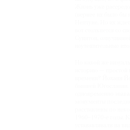
Жизнь уже рассредо
(вернее их было бы
Нептуне. Но их ждет
вот столкнется со с
Суинтон, озвучившей
неутешительные ито
Но какой же визуал
историю — простой 
времени? Йоханн Йо
бывшей Югославии.
одновременно знака
монументы последне
расставлены по нек
1960–1970-е годы. К
устанавливали на ви