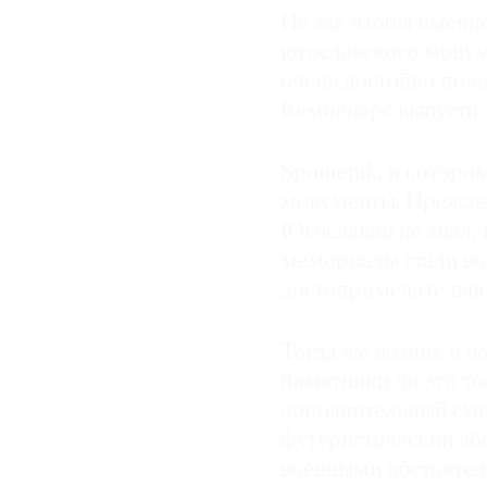
Не так чтобы именн
югославского монуме
очень достойно пока
Кемпенарс выпусти
Spomenik, в которо
монументы. Прежде 
Югославии не знал,
мемориалы стали во
достопримечательно
Тогда же возник и в
памятники ли это то
дополнительный смы
футуристический аб
военными обстоятел