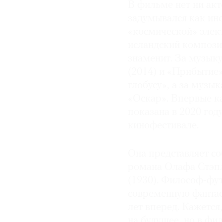
В фильме нет ни акт
© 2021 The Art Newspaper Russia
задумывался как ин
«космической» элек
исландский компози
знаменит. За музык
(2014) и «Прибытие
глобусу», а за музы
«Оскар». Впервые к
показана в 2020 го
кинофестивале.
Она представляет с
романа Олафа Стэпл
(1930). Философ-фу
современную фантас
лет вперед. Кажется
на будущее, но в ф