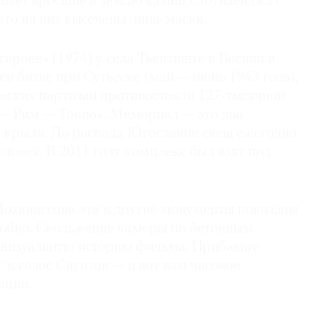
нает вросшие в землю камни Стоунхенджа с
что на них высечены лица-маски.
роев» (1974) у села Тьентиште в Боснии и
н битве при Сутьеске (май — июнь 1943 года),
авских партизан противостояли 127-тысячной
— Рим — Токио». Мемориал — это два
х крыла. До распада Югославии сюда ежегодно
еловек. В 2011 году комплекс был взят под
оханнссона эти и другие монументы показаны
робно. Скольжение камеры по бетонным
т визуальную историю фильма. Прибавьте
и голос Сиунтон — и вот вам часовое
ации.