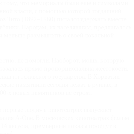
к тому, что мемориалы были еще и символами
енной власти, с помощью которой тогдашний
оз Тито (1892–1980) пытался удержать вместе
ублики. Народам, их населявшим, предлагалось
 и меньше размышлять о своей локальной
естно, не помогли. Наоборот, мощь, которую
оказалась прямо пропорциональна жестокости,
пад югославского государства. В Хорватии
ские памятники сегодня лежат в руинах, в
00-х новых памятников не строят.
 первые люди» в кинотеатрах выпускает
ания A-One. В московских кинотеатрах фильм
о 14 августа, премьерные показы пройдут в