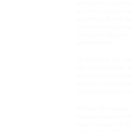
феномены сводится 
сильной государств
правитель Йосип Бр
столь несхожие респ
смотреть в будущее
идентичности.
Монументы, как изв
они олицетворяли, 
сопровождавшей рас
многие социалистиче
Сербии начиная с 20
Фильм «Последние и
кинопрокатная комп
будет показан с 6 п