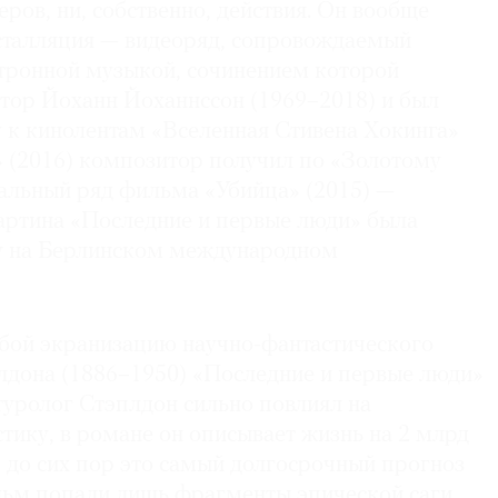
еров, ни, собственно, действия. Он вообще
сталляция — видеоряд, сопровождаемый
тронной музыкой, сочинением которой
тор Йоханн Йоханнссон (1969–2018) и был
у к кинолентам «Вселенная Стивена Хокинга»
» (2016) композитор получил по «Золотому
кальный ряд фильма «Убийца» (2015) —
артина «Последние и первые люди» была
ду на Берлинском международном
обой экранизацию научно-фантастического
дона (1886–1950) «Последние и первые люди»
туролог Стэплдон сильно повлиял на
тику, в романе он описывает жизнь на 2 млрд
, до сих пор это самый долгосрочный прогноз
ильм попали лишь фрагменты эпической саги.