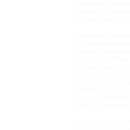
памятников самые н
формы. Они действи
или знаки, которые 
Например, монумент
железобетонных леп
Богдана Богдановича
где погибло 800 тыс
шахтерам-партизана
Богдановича — два с
символизируют два 
вагонетку. Сегодня у
пор в хорошем состо
десятки, а не тысячи 
Некрополь жертв фа