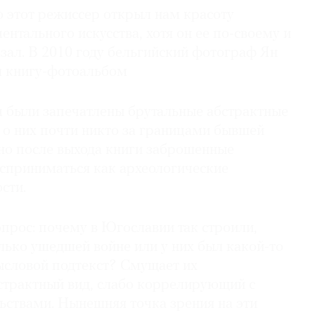
о этот режиссер открыл нам красоту
нтального искусства, хотя он ее по-своему и
зал. В 2010 году бельгийский фотограф Ян
л книгу-фотоальбом
м были запечатлены брутальные абстрактные
о них почти никто за границами бывшей
 но после выхода книги заброшенные
сприниматься как археологические
сти.
опрос: почему в Югославии так строили,
лько ушедшей войне или у них был какой-то
словой подтекст? Смущает их
страктный вид, слабо коррелирующий с
ьствами. Нынешняя точка зрения на эти