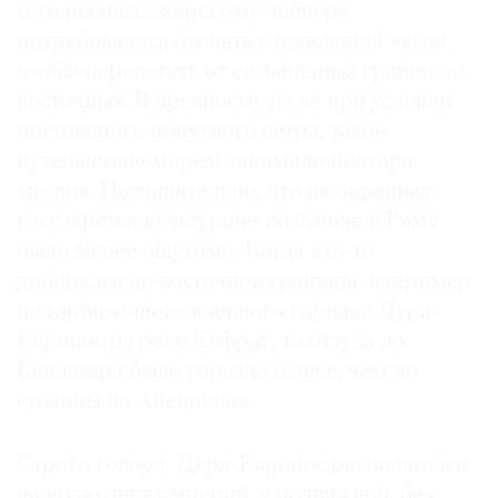
сегодня пассажирскому лайнеру
Где
потребовалось бы пять с половиной часов,
найти
газету
чтобы перелететь от ее западных границ до
восточных. В древности, даже при условии
Контакты
постоянного попутного ветра, такое
редакции
путешествие морем занимало полтора
Авторы
месяца. Неудивительно, что на окраинах
Медиакит
государства культурное тяготение к Риму
Mediakit
было менее ощутимо. Когда кто-то
добирался до восточной границы, например
до гарнизонного военного городка Дура-
Европос на реке Евфрат, то оттуда до
Кандагара было гораздо ближе, чем до
столицы на Апеннинах.
Строго говоря, Дура-Европос располагался
на краю двух империй, у подвижной, без