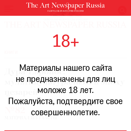
НОВОСТИ
18+
ВЫСТАВКИ
РЕСТАВРАЦИЯ
КНИГИ
КНИГИ
Материалы нашего сайта
ПО
Дура-Европос:
ПУТИ
не предназначены для лиц
мультикультурализм в эпоху
РЕЙТИНГ
моложе 18 лет.
МУЗЕЕВ
цезарей
РОСКОШЬ
Пожалуйста, подтвердите свое
№82
ПРИГЛАШЕНИЯ
совершеннолетие.
МАТЕРИАЛ ИЗ ГАЗЕТЫ