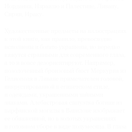
Иордании, Израилю и Палестине, Ливану,
Сирии, Ираку.
Художественные предметы на иллюстрациях
к этой книге, как правило, превосходно
исполнены и богато украшены, но нередко
кажутся странными для современного глаза,
а то и вовсе дезориентируют. Например,
позолоченный бронзовый бюст Меркурия из
Гелиополя в Ливане примечателен головой,
инкрустированной в египетском стиле,
и одеждами, украшенными тайными
знаками. Алебастровая статуэтка богини из
парфянской могилы в Вавилоне изображает
ее обнаженной, но в золотых украшениях
и головном уборе в виде полумесяца. В глаза