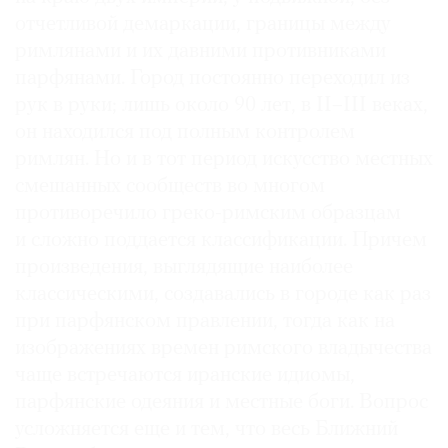
отчетливой демаркации, границы между
римлянами и их давними противниками
парфянами. Город постоянно переходил из
рук в руки; лишь около 90 лет, в II–III веках,
©
он находился под полным контролем
2021
The
римлян. Но и в тот период искусство местных
Art
смешанных сообществ во многом
Newspaper
противоречило греко-римским образцам
Russia
и сложно поддается классификации. Причем
произведения, выглядящие наиболее
классическими, создавались в городе как раз
при парфянском правлении, тогда как на
изображениях времен римского владычества
чаще встречаются иранские идиомы,
парфянские одеяния и местные боги. Вопрос
усложняется еще и тем, что весь Ближний