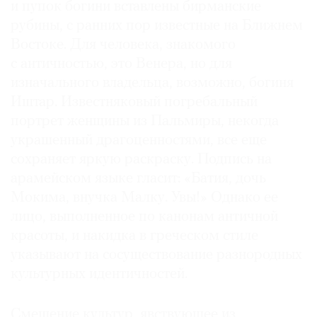
и пупок богини вставлены бирманские
рубины, с ранних пор известные на Ближнем
Востоке. Для человека, знакомого
с античностью, это Венера, но для
изначального владельца, возможно, богиня
Иштар. Известняковый погребальный
портрет женщины из Пальмиры, некогда
украшенный драгоценностями, все еще
сохраняет яркую раскраску. Подпись на
арамейском языке гласит: «Батия, дочь
Мокима, внучка Малку. Увы!» Однако ее
лицо, выполненное по канонам античной
красоты, и накидка в греческом стиле
указывают на сосуществование разнородных
культурных идентичностей.
Смешение культур, явствующее из