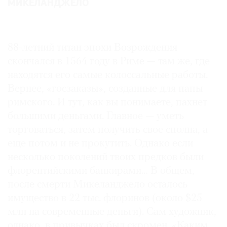
МИКЕЛАНДЖЕЛО
Где
найти
газету
88-летний титан эпохи Возрождения
Контакты
скончался в 1564 году в Риме — там же, где
редакции
находятся его самые колоссальные работы.
Авторы
Вернее, «госзаказы», созданные для папы
Медиакит
римского. И тут, как вы понимаете, пахнет
Mediakit
большими деньгами. Главное — уметь
торговаться, затем получить свое сполна, а
еще потом и не прокутить. Однако если
несколько поколений твоих предков были
флорентийскими банкирами… В общем,
после смерти Микеланджело осталось
имущество в 22 тыс. флоринов (около $25
млн на современные деньги). Сам художник,
однако, в привычках был скромен. «Каким