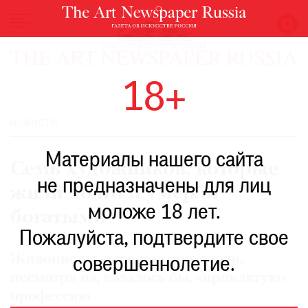
НОВОСТИ
18+
ВЫСТАВКИ
РЕСТАВРАЦИЯ
НОВОСТИ
КНИГИ
Материалы нашего сайта
ПО
Семь художников, которые
ПУТИ
не предназначены для лиц
жили долго и умерли
РЕЙТИНГ
моложе 18 лет.
МУЗЕЕВ
богатыми
РОСКОШЬ
Пожалуйста, подтвердите свое
ПРИГЛАШЕНИЯ
Живописцы, которые преуспели,
совершеннолетие.
несмотря на, казалось бы, «проклятую»
профессию