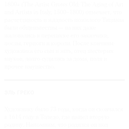
1800» (The Artist Grows Old: The Aging of Art
and Artists in Italy, 1500–1800) отмечает, что
расчетливость и жадность пожилого Тициана
были общеизвестны — на них даже
жаловались в переписке его заказчики,
послы, герцоги и короли. После кончины
художника его сын и зять, отец шестерых
внуков, долго судились за дома, поля и
прочее имущество.
ЭЛЬ ГРЕКО
Художнику было 73 года, когда он скончался
в 1614 году в Толедо, где нашел вторую
родину. Напомним, что родился он под