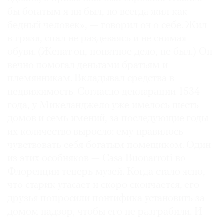
бы богатым я ни был, но всегда жил как
бедный человек», — говорил он о себе. Жил
в грязи, спал не раздеваясь и не снимая
обуви. (Женат он, понятное дело, не был.) Он
©
вечно помогал деньгами братьям и
2021
The
племянникам. Вкладывал средства в
Art
недвижимость. Согласно декларации 1534
Newspaper
года, у Микеланджело уже имелось шесть
Russia
домов и семь имений, за последующие годы
их количество выросло: ему нравилось
чувствовать себя богатым помещиком. Один
из этих особняков — Casa Buonarroti во
Флоренции теперь музей. Когда стало ясно,
что старик угасает и скоро скончается, его
друзья попросили понтифика установить за
домом надзор, чтобы его не разграбили. И