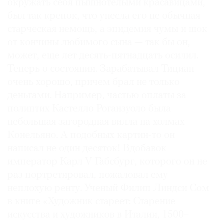
окружать себя пышнотелыми красавицами,
был так крепок, что унесла его не обычная
старческая немощь, а эпидемия чумы и шок
от кончины любимого сына — так бы он,
может, еще лет десять-пятнадцать осилил.
Теперь о состоянии. Зарабатывал Тициан
очень хорошо, причем брал не только
деньгами. Например, частью оплаты за
полиптих Кастелло Роганзуоло была
небольшая загородная вилла на холмах
Конельяно. А подобных картин-то он
написал не один десяток! Вдобавок
император Карл V Габсбург, которого он не
раз портретировал, пожаловал ему
неплохую ренту. Ученый Филип Линдси Сом
в книге «Художник стареет: Старение
искусства и художников в Италии, 1500–