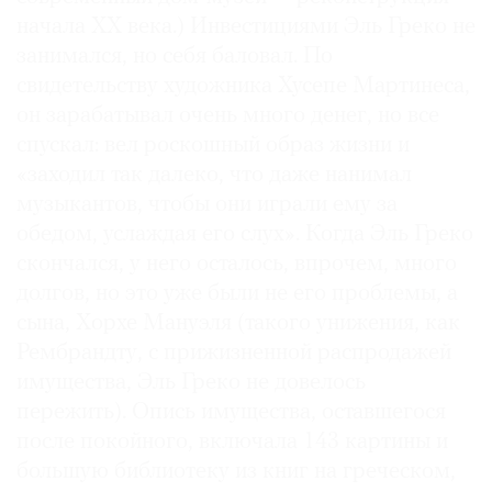
начала ХХ века.) Инвестициями Эль Греко не
занимался, но себя баловал. По
свидетельству художника Хусепе Мартинеса,
он зарабатывал очень много денег, но все
спускал: вел роскошный образ жизни и
«заходил так далеко, что даже нанимал
музыкантов, чтобы они играли ему за
обедом, услаждая его слух». Когда Эль Греко
скончался, у него осталось, впрочем, много
долгов, но это уже были не его проблемы, а
сына, Хорхе Мануэля (такого унижения, как
Рембрандту, с прижизненной распродажей
имущества, Эль Греко не довелось
пережить). Опись имущества, оставшегося
после покойного, включала 143 картины и
большую библиотеку из книг на греческом,