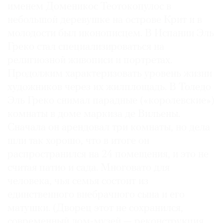
именем Доменикос Теотокопулос в
небольшой деревушке на острове Крит и в
молодости был иконописцем. В Испании Эль
Греко стал специализироваться на
религиозной живописи и портретах.
Продолжим характеризовать уровень жизни
художников через их жилплощадь. В Толедо
Эль Греко снимал парадные («королевские»)
комнаты в доме маркиза де Вильены.
Сначала он арендовал три комнаты, но дела
шли так хорошо, что в итоге он
распространился на 24 помещения, и это не
считая патио и сада. Многовато для
человека, чья семья состоит из
единственного внебрачного сына и его
матушки. (Дворец этот не сохранился,
современный дом-музей — реконструкция