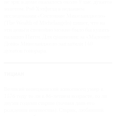
не зря: в доме оказалось около 9 тыс. дукатов
золотом. Рэб Хэтфилд в недавнем
исследовании «Состояние Микеланджело»
(The Wealth of Michelangelo) пишет, что на
эти деньги спокойно можно было бы купить
палаццо Питти. Для сравнения: за «Мадонну
Дони» Микеланджело заплатили 140
дукатов гонорара.
ТИЦИАН
Великий венецианский живописец умер в
1576 году то ли в 86-летнем возрасте, то ли
двумя годами старше (точная дата его
рождения неизвестна). Старик, любивший