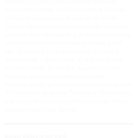
бедности, Рубенс предоставил прежней
покровительнице один из домов, в Кельне,
где она и скончалась. Когда же не стало
самого художника, его наследство (которое
вдова и дети продавали и делили целых пять
лет) составило колоссальную сумму в 400
тыс. флоринов (для сравнения: его дом в
Антверпене с фасадом в 36 м длиной при
покупке стоил 10 тыс.). В наследство еще
входила художественная коллекция
произведений других мастеров из более чем
300 полотен, включая Тициана и Тинторетто,
и испанский король приобрел оттуда много
симпатичного для Прадо.
ИВАН АЙВАЗОВСКИЙ