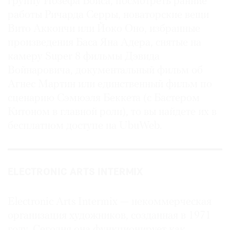
группу Йозефа Бойса, посмотреть ранние
работы Ричарда Серры, новаторские вещи
Вито Аккончи или Йоко Оно, избранные
произведения Баса Яна Адера, снятые на
камеру Super 8 фильмы Дэвида
Войнаровича, документальный фильм об
Агнес Мартин или единственный фильм по
сценарию Сэмюэля Беккета (с Бастером
Китоном в главной роли), то вы найдете их в
бесплатном доступе на UbuWeb.
ELECTRONIC ARTS INTERMIX
Electronic Arts Intermix — некоммерческая
организация художников, созданная в 1971
году. Сегодня она функционирует как