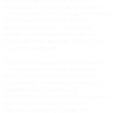
на портале тысячи видеоработ — от
знаменитых до малоизвестных. «Я строил
сайт по принципу музея, пытаясь объединить
лучшие образцы под одной крышей, —
©
рассказывает Голдсмит. — Это старая
2021
модель, но она по-прежнему актуальна.
The
Сейчас сайт точно такой же, как был в 1996
Art
году, он не изменился».
Newspaper
Russia
Голдсмит поддерживает UbuWeb в одиночку.
«Это часть моего большого творческого
проекта, я посвятил ему уже почти три
десятилетия», — говорит он, добавляя, что
сайт стал для него «своего рода
общественно-полезной работой — это способ
внести вклад в общее дело, привлечь
внимание к творчеству, которое, как