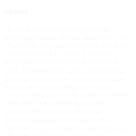
Где
UBUWEB
найти
газету
Пожалуй, главный архив видеоарта и
Контакты
цифровых медиа в свободном доступе — это
редакции
UbuWeb. Его основал поэт-концептуалист и
Авторы
художник Кеннет Голдсмит в 1996 году,
Медиакит
когда интернет еще только делал первые
Mediakit
шаги. Хотя изначально сайт создавался как
площадка для размещения концептуальной
поэзии, по мере развития технологий
Голдсмит начал добавлять концептуальные
аудиотреки, в том числе фрагменты
произведений таких художников и
композиторов, как Джон Кейдж, а со
временем здесь появилось и видео. Сегодня