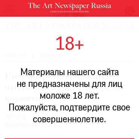
НОВОСТИ
18+
ВЫСТАВКИ
РЕСТАВРАЦИЯ
НОВОСТИ
COVID-19
КНИГИ
Материалы нашего сайта
ПО
Где смотреть видеоарт,
ПУТИ
не предназначены для лиц
чтобы не скучать во время
РЕЙТИНГ
моложе 18 лет.
МУЗЕЕВ
карантина
РОСКОШЬ
Пожалуйста, подтвердите свое
№81
ПРИГЛАШЕНИЯ
совершеннолетие.
МАТЕРИАЛ ИЗ ГАЗЕТЫ