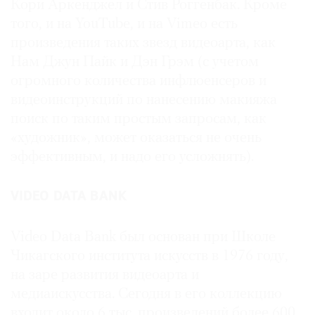
Кори Аркенджел и Стив Роггенбак. Кроме
того, и на YouTube, и на Vimeo есть
произведения таких звезд видеоарта, как
Нам Джун Пайк и Дэн Грэм (с учетом
огромного количества инфлюенсеров и
видеоинструкций по нанесению макияжа
поиск по таким простым запросам, как
«художник», может оказаться не очень
эффективным, и надо его усложнять).
VIDEO DATA BANK
Video Data Bank был основан при Школе
Чикагского института искусств в 1976 году,
на заре развития видеоарта и
медиаискусства. Сегодня в его коллекцию
входит около 6 тыс. произведений более 600