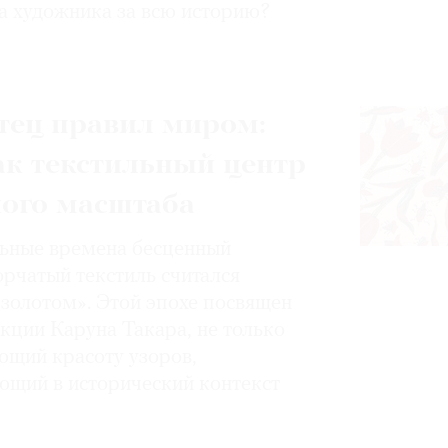
а художника за всю историю?
тец правил миром:
ак текстильный центр
ного масштаба
ьные времена бесценный
орчатый текстиль считался
золотом». Этой эпохе посвящен
кции Каруна Такара, не только
щий красоту узоров,
ющий в исторический контекст