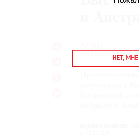
Выстав
Пожал
ЕЖЕГОДНАЯ ПРЕМИЯ
КИНОФЕСТИВАЛЬ
в Австр
Подписаться на новости
№80
Подписаться на газету
МАТЕРИАЛ ИЗ ГАЗЕТЫ
НЕТ, МНЕ
Где найти газету
Протестующие
Контакты редакции
Авторы
Медиакит
Mediakit
переехали с В
Бельведер, а 
собрали в Аль
ВАДИМ МИХАЙЛОВ
КА
20.02.2020