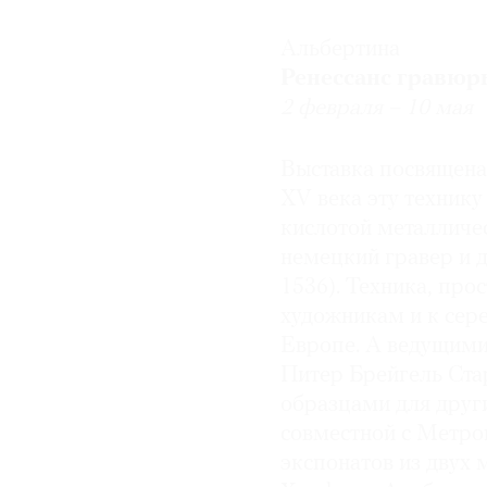
© 2021 The Art Newspaper Russia
Альбертина
Ренессанс гравюр
2 февраля – 10 мая
Выставка посвящена
XV века эту технику
кислотой металличе
немецкий гравер и 
1536). Техника, про
художникам и к сере
Европе. А ведущими
Питер Брейгель Ста
образцами для други
совместной с Метро
экспонатов из двух