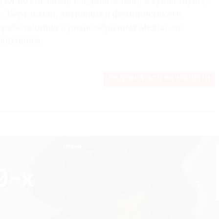
(«Я не согласен, следовательно, я существую»)
ву Бертльман, активистки феминистского
 работающих в разнообразных медиа, от
форманса.
ПОДПИСАТЬСЯ НА НОВОСТИ