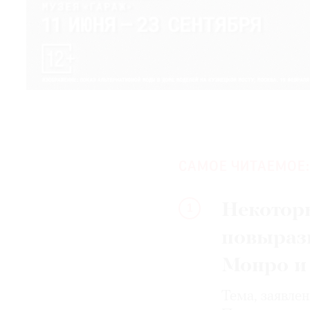
САМОЕ ЧИТАЕМОЕ:
Некотор
1
повыраз
Монро и
Тема, заявле