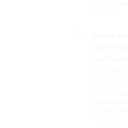
ретроспектив
29.07.2026
Когда си
3
Индия к
глобаль
В доколониал
индийский уз
«экспортным 
каталог колле
демонстрирую
но и погружа
31.07.2026