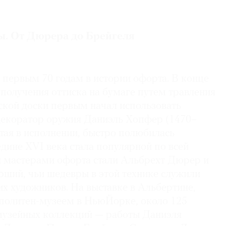
ы. От Дюрера до Брейгеля
 первым 70 годам в истории офорта. В конце
 получения оттиска на бумаге путем травления
ской доски первым начал использовать
декоратор оружия Даниэль Хопфер (1470–
стая в исполнении, быстро полюбилась
дине XVI века стала популярной по всей
 мастерами офорта стали Альбрехт Дюрер и
рший, чьи шедевры в этой технике служили
х художников. На выставке в Альбертине,
политен-музеем в НьюЙорке, около 125
 музейных коллекций — работы Даниэля