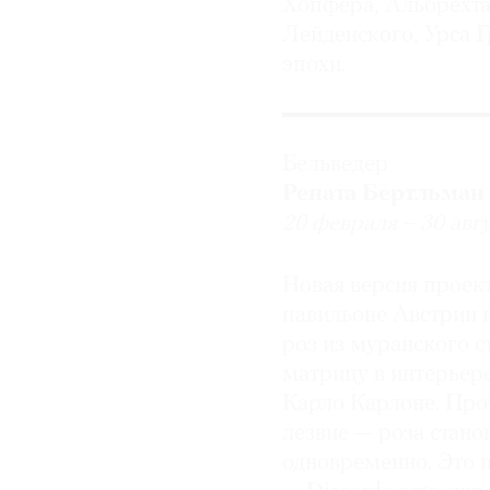
Хопфера, Альбрехта
Лейденского, Урса 
эпохи.
Бельведер
Рената Бертльман
20 февраля – 30 авгу
Новая версия проект
павильоне Австрии н
роз из муранского 
матрицу в интерьер
Карло Карлоне. Про
лезвие — роза стано
одновременно. Это 