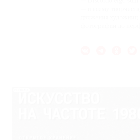
— Discordo ergo sum 
— и всему творчест
движения художниц,
фотографии до пер
РЕКЛАМА