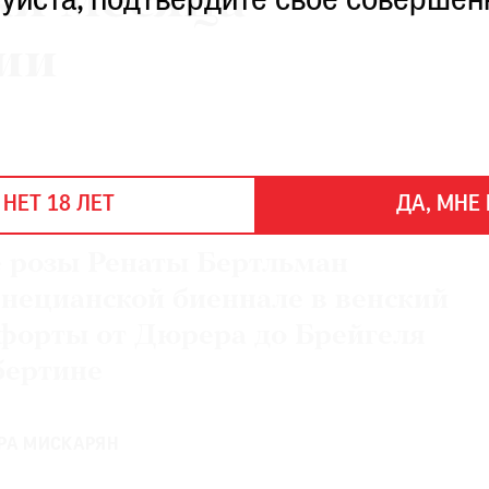
ки месяца
уйста, подтвердите свое совершен
ии
 НЕТ 18 ЛЕТ
ДА, МНЕ 
 розы Ренаты Бертльман
енецианской биеннале в венский
офорты от Дюрера до Брейгеля
бертине
РА МИСКАРЯН