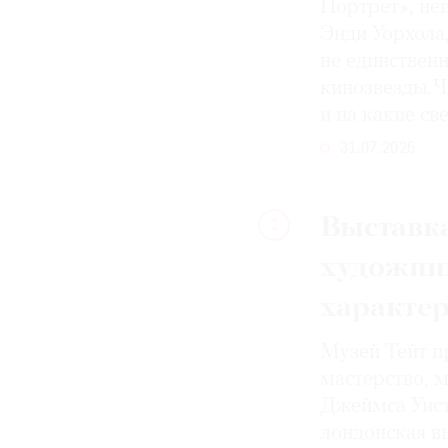
Портрет», не
Энди Уорхола
не единствен
кинозвезды. Ч
и на какие с
31.07.2026
Выставка
2
художни
характе
Музей Тейт п
мастерство, 
Джеймса Уист
лондонская вы