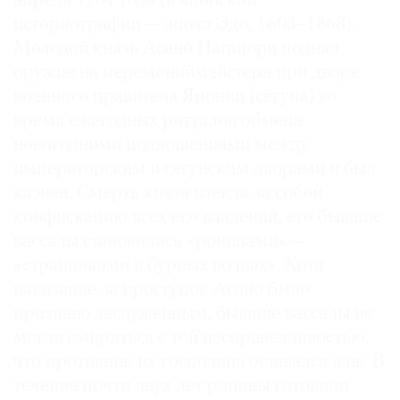
апреля 1701 года (в японской
историографии — эпоха Эдо, 1603–1868).
Молодой князь Асано Наганори поднял
оружие на церемониймейстера при дворе
военного правителя Японии (сёгуна) во
время ежегодных ритуалов обмена
новогодними подношениями между
императорским и сегунским дворами и был
казнен. Смерть князя влекла за собой
конфискацию всех его владений, его бывшие
вассалы становились «ронинами» —
«странниками в бурных волнах». Хотя
наказание за проступок Асано было
признано заслуженным, бывшие вассалы не
могли смириться с той несправедливостью,
что противник их господина оставался жив. В
течение почти двух лет ронины готовили