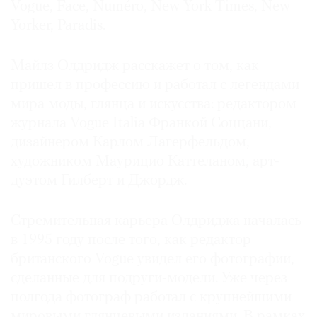
Vogue, Face, Numéro, New York Times, New
Yorker, Paradis.
Майлз Олдридж расскажет о том, как
пришел в профессию и работал с легендами
мира моды, глянца и искусства: редактором
журнала Vogue Italia Франкой Соццани,
дизайнером Карлом Лагерфельдом,
художником Маурицио Каттеланом, арт-
дуэтом Гилберт и Джордж.
Стремительная карьера Олдриджа началась
в 1995 году после того, как редактор
британского Vogue увидел его фотографии,
сделанные для подруги-модели. Уже через
полгода фотограф работал с крупнейшими
мировыми глянцевыми изданиями. В рамках