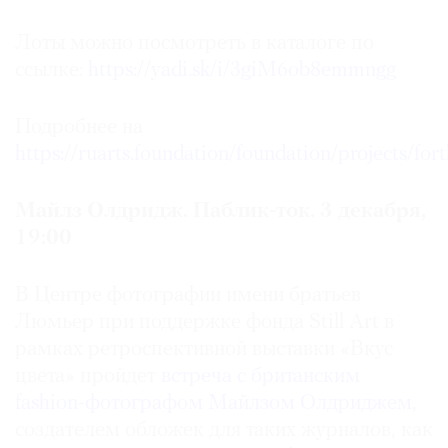
Лоты можно посмотреть в каталоге по
ссылке:
https://yadi.sk/i/3giM6ob8emmngg
©
Подробнее на
2021
https://ruarts.foundation/foundation/projects/fo
The
Art
Newspaper
Майлз Олдридж. Паблик-ток. 3 декабря,
Russia
19:00
В Центре фотографии имени братьев
Люмьер при поддержке фонда Still Art в
рамках ретроспективной выставки «Вкус
цвета» пройдет
встреча с британским
fashion-фотографом Майлзом Олдриджем
,
создателем обложек для таких журналов, как