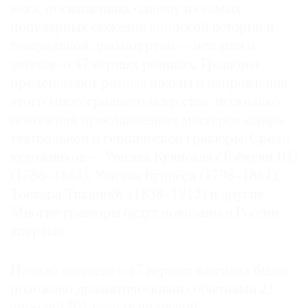
века, посвященных одному из самых
популярных сюжетов японской истории и
театральной драматургии — истории и
легенде о 47 верных ронинах. Гравюры
представляют разные школы и направления
этого многогранного искусства, несколько
поколений прославленных мастеров жанра
театральной и героической гравюры. Среди
художников — Утагава Кунисада (Тоёкуни III)
(1786–1865), Утагава Куниёси (1798–1861),
Тоёхара Тиканобу (1838–1912) и другие.
Многие гравюры будут показаны в России
впервые.
Начало легенды о 47 верных вассалах было
положено драматическими событиями 21