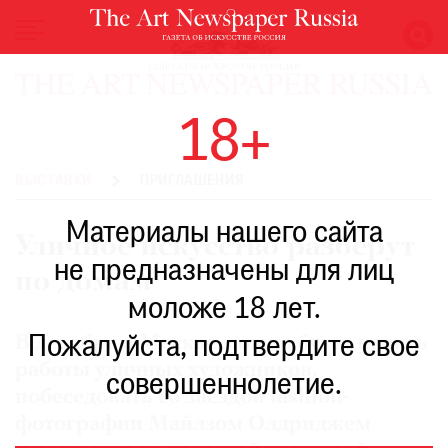
НОВОСТИ
18+
ВЫСТАВКИ
РЕСТАВРАЦИЯ
ВЫСТАВКИ
ПРИГЛАШЕНИЯ
КНИГИ
Материалы нашего сайта
ПО
Уличное искусство разберут
ПУТИ
не предназначены для лиц
по домам
РЕЙТИНГ
моложе 18 лет.
МУЗЕЕВ
РОСКОШЬ
Пожалуйста, подтвердите свое
В декабре в Москве можно будет купить
работы уличных художников,
ПРИГЛАШЕНИЯ
совершеннолетие.
побеседовать со звездой fashion-
фотографии Майлзом Олдриджем