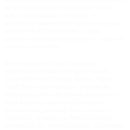
творческой встречи Олдридж расскажет о
том, как складывался его стиль, об
источниках вдохновения и процессе съемок,
который он всегда начинает с серии
рисунков и поляроидных снимков — важной
части его творчества.
В фотографиях Майлза Олдриджа
ощущается влияние таких авторов, как
Хельмут Ньютон, Ричард Аведон, Ирвин
Пенн. Часто они отсылают к образам из
истории искусства. Фотограф признается в
особой любви к живописи Северного
Возрождения, работам Лукаса Кранаха
Старшего, Леонардо да Винчи и Сандро
Боттичелли. Во многих снимках он цитирует