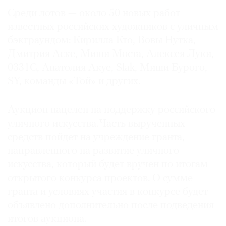
Где
Среди лотов — около 50 новых работ
найти
известных российских художников с уличным
газету
бэкграундом: Кирилла Кто, Вовы Нутка,
Дмитрия Аске, Миши Моста, Алексея Луки,
Контакты
редакции
0331C, Анатолия Акуе, Slak, Миши Бурого,
SY, команды «Той» и других.
Авторы
Медиакит
Аукцион нацелен на поддержку российского
Mediakit
уличного искусства. Часть вырученных
средств пойдет на учреждение гранта,
направленного на развитие уличного
искусства, который будет вручен по итогам
открытого конкурса проектов. О сумме
гранта и условиях участия в конкурсе будет
объявлено дополнительно после подведения
итогов аукциона.