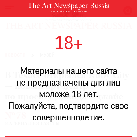
НОВОСТИ
18+
ВЫСТАВКИ
РЕСТАВРАЦИЯ
НОВОСТИ
МУЗЕЙ
КНИГИ
Материалы нашего сайта
ПО
В Техасе открылся Ruby City
ПУТИ
не предназначены для лиц
— новый арт-центр
РЕЙТИНГ
моложе 18 лет.
МУЗЕЕВ
по проекту Дэвида Аджайе
РОСКОШЬ
Пожалуйста, подтвердите свое
№78
ПРИГЛАШЕНИЯ
совершеннолетие.
МАТЕРИАЛ ИЗ ГАЗЕТЫ