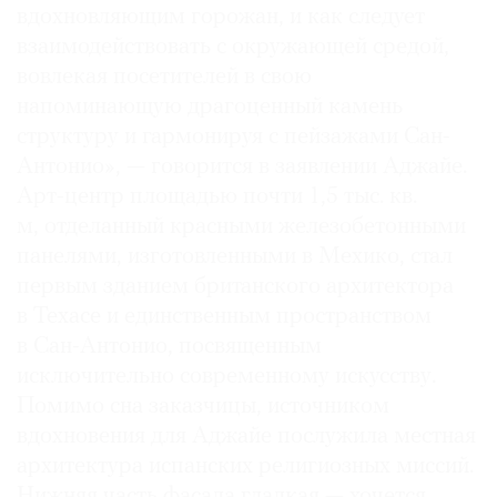
вдохновляющим горожан, и как следует
взаимодействовать с окружающей средой,
вовлекая посетителей в свою
напоминающую драгоценный камень
структуру и гармонируя с пейзажами Сан-
Антонио», — говорится в заявлении Аджайе.
Арт-центр площадью почти 1,5 тыс. кв.
м, отделанный красными железобетонными
панелями, изготовленными в Мехико, стал
первым зданием британского архитектора
в Техасе и единственным пространством
в Сан-Антонио, посвященным
исключительно современному искусству.
Помимо сна заказчицы, источником
вдохновения для Аджайе послужила местная
архитектура испанских религиозных миссий.
Нижняя часть фасада гладкая — хочется