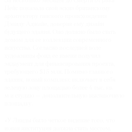
За несколько месяцев до смерти от рака
Пейс показала свой эскиз британскому
архитектору ганского происхождения
Дэвиду Аджайе, доверив ему дизайн
©
будущего здания. Оно должно было стать
2021
домом для ее коллекции современного
The
искусства. Согласно последней воле
Art
художницы фонд ее имени получил
Newspaper
эндаумент для финансирования проекта,
Russia
требующего $15 млн. Помимо главного
здания, новый комплекс включает в себя
зеленую зону площадью более 4 тыс. кв.
м и студию — дополнительную выставочную
площадку.
«У Линды было четкое видение того, что
новая институция должна стать местом,