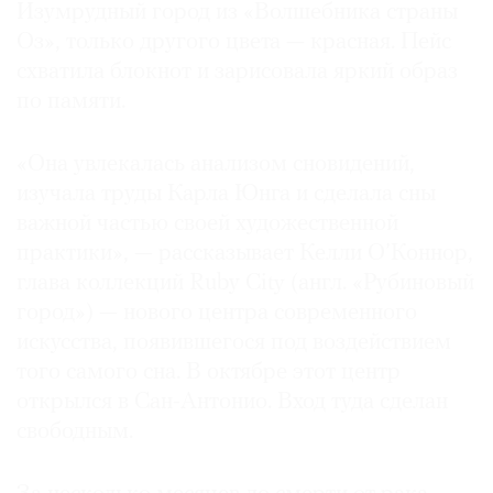
Изумрудный город из «Волшебника страны
Где
Оз», только другого цвета — красная. Пейс
найти
газету
схватила блокнот и зарисовала яркий образ
по памяти.
Контакты
редакции
«Она увлекалась анализом сновидений,
Авторы
изучала труды Карла Юнга и сделала сны
Медиакит
важной частью своей художественной
Mediakit
практики», — рассказывает Келли О’Коннор,
глава коллекций Ruby City (англ. «Рубиновый
город») — нового центра современного
искусства, появившегося под воздействием
того самого сна. В октябре этот центр
открылся в Сан-Антонио. Вход туда сделан
свободным.