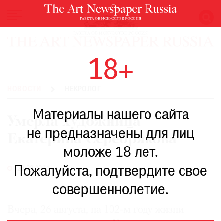
НОВОСТИ
18+
ВЫСТАВКИ
РЕСТАВРАЦИЯ
НОВОСТИ
НЕКРОЛОГ
КНИГИ
Материалы нашего сайта
ПО
Умерла художница
ПУТИ
не предназначены для лиц
Екатерина Серебрякова
РЕЙТИНГ
моложе 18 лет.
МУЗЕЕВ
РОСКОШЬ
Пожалуйста, подтвердите свое
28.08.2014
ПРИГЛАШЕНИЯ
совершеннолетие.
Вчера, 26 августа, на 102-м году жизни