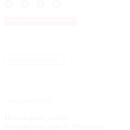
Где
найти
газету
ПОДПИСАТЬСЯ НА НОВОСТИ
Контакты
редакции
Авторы
Медиакит
Зинаида Серебрякова
Mediakit
САМОЕ ЧИТАЕМОЕ:
Некоторые любят
повыразительнее: Мэрилин