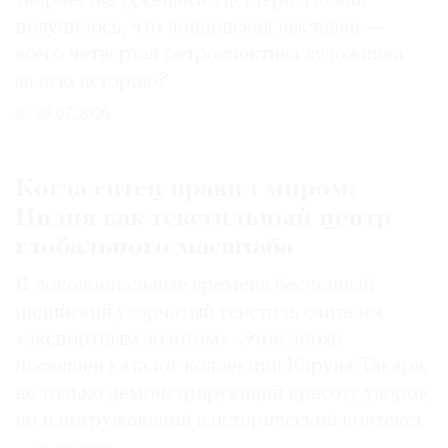
творчества Джеймса Уистлера. Но как
получилось, что лондонская выставка —
всего четвертая ретроспектива художника
за всю историю?
29.07.2026
Когда ситец правил миром:
Индия как текстильный центр
глобального масштаба
В доколониальные времена бесценный
индийский узорчатый текстиль считался
«экспортным золотом». Этой эпохе
посвящен каталог коллекции Каруна Такара,
не только демонстрирующий красоту узоров,
но и погружающий в исторический контекст