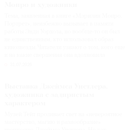
Монро и художники
Тема, заявленная в книге «Мэрилин Монро.
Портрет», неизбежно вызывает в памяти
©
работы Энди Уорхола, но вообще-то он был
2021
не единственным, кто использовал образ
The
кинозвезды. Читатели узнают о том, кого еще
Art
и на какие свершения она вдохновила
Newspaper
31.07.2026
Russia
Выставка Джеймса Уистлера,
художника с задиристым
характером
Музей Тейт проливает свет на «невероятное
мастерство, магию и разнообразие»