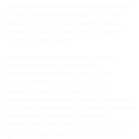
— предыдущий аукционный рекорд цены на
Где
найти
его произведение не превышал $1,8 млн
газету
(именно за такую сумму картину Keep It
Spotless в 2008 году продали на аукционе
Контакты
Sotheby’s в Нью-Йорке).
редакции
Авторы
Изображение палаты общин — нижней
Медиакит
палаты британского парламента,
Mediakit
заполненной шимпанзе, было создано
Бэнкси в 2009 году специально к его
выставке в Бристоле, тогда оно было
показано под названием «Вопрос времени».
С тех пор художник внес в картину кое-какие
изменения и поменял ее название на
Devolved Parliament, что можно перевести и
как «Деградировавший парламент», и как