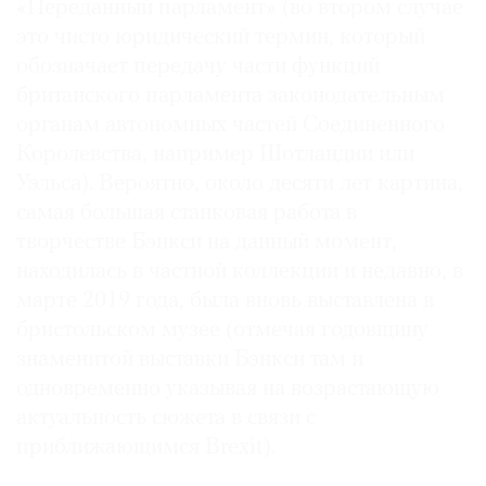
«Переданный парламент» (во втором случае
это чисто юридический термин, который
обозначает передачу части функций
британского парламента законодательным
©
органам автономных частей Соединенного
2021
Королевства, например Шотландии или
The
Уэльса). Вероятно, около десяти лет картина,
Art
самая большая станковая работа в
Newspaper
творчестве Бэнкси на данный момент,
Russia
находилась в частной коллекции и недавно, в
марте 2019 года, была вновь выставлена в
бристольском музее (отмечая годовщину
знаменитой выставки Бэнкси там и
одновременно указывая на возрастающую
актуальность сюжета в связи с
приближающимся Brexit).