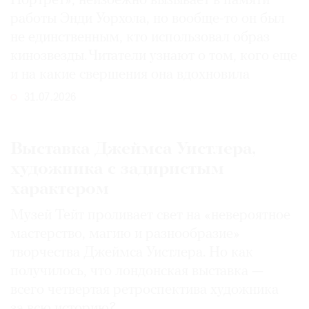
Портрет», неизбежно вызывает в памяти
работы Энди Уорхола, но вообще-то он был
не единственным, кто использовал образ
кинозвезды. Читатели узнают о том, кого еще
и на какие свершения она вдохновила
31.07.2026
Выставка Джеймса Уистлера,
художника с задиристым
характером
Музей Тейт проливает свет на «невероятное
мастерство, магию и разнообразие»
творчества Джеймса Уистлера. Но как
получилось, что лондонская выставка —
всего четвертая ретроспектива художника
за всю историю?