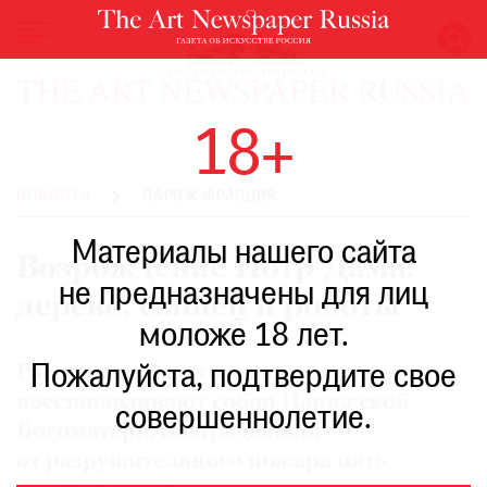
НОВОСТИ
18+
ВЫСТАВКИ
РЕСТАВРАЦИЯ
НОВОСТИ
ПАРИЖ ФРАНЦИЯ
КНИГИ
Материалы нашего сайта
ПО
Возрождение Нотр-Дама:
ПУТИ
не предназначены для лиц
дерево, свинец и роботы
РЕЙТИНГ
моложе 18 лет.
МУЗЕЕВ
РОСКОШЬ
Пожалуйста, подтвердите свое
Рассказываем о том, как
восстанавливают собор Парижской
ПРИГЛАШЕНИЯ
совершеннолетие.
Богоматери, пострадавший
от разрушительного пожара пять