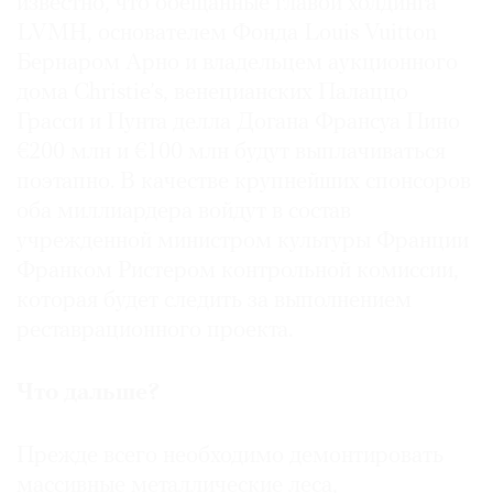
известно, что обещанные главой холдинга
LVMH, основателем Фонда Louis Vuitton
Бернаром Арно и владельцем аукционного
дома Christie’s, венецианских Палаццо
Грасси и Пунта делла Догана Франсуа Пино
€200 млн и €100 млн будут выплачиваться
поэтапно. В качестве крупнейших спонсоров
оба миллиардера войдут в состав
учрежденной министром культуры Франции
Франком Ристером контрольной комиссии,
которая будет следить за выполнением
реставрационного проекта.
Что дальше?
Прежде всего необходимо демонтировать
массивные металлические леса,