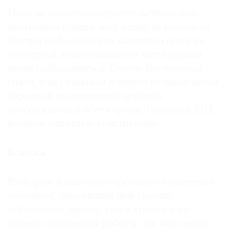
Где
Пока не закончено строительство новой
найти
временной крыши, неф затянули полотном.
газету
Внутри нефа повесили защитную сетку на
тот случай, если оставшиеся части крыши
Контакты
редакции
начнут обваливаться. Статую Богоматери
сняли, а над главным алтарем со знаменитой
Авторы
барочной скульптурной группой,
Медиакит
изображающей обет короля Людовика XIII,
Mediakit
возвели защитную конструкцию.
Кладка
Разбором и вывозом огромного количества
обломков, заваливших неф (камни,
обгоревшее дерево, куски кровли и так
далее), занимаются роботы, так как людям