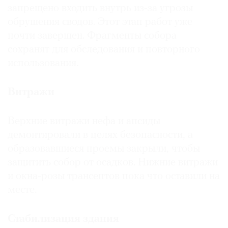
запрещено входить внутрь из-за угрозы
обрушения сводов. Этот этап работ уже
почти завершен. Фрагменты собора
сохранят для обследования и повторного
©
использования.
2021
The
Витражи
Art
Newspaper
Russia
Верхние витражи нефа и апсиды
демонтировали в целях безопасности, а
образовавшиеся проемы закрыли, чтобы
защитить собор от осадков. Нижние витражи
и окна-розы трансептов пока что оставили на
месте.
Стабилизация здания