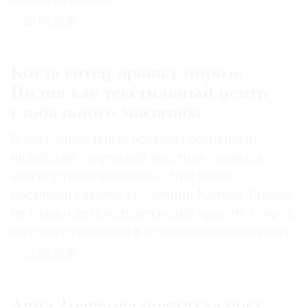
29.07.2026
Когда ситец правил миром:
Индия как текстильный центр
глобального масштаба
В доколониальные времена бесценный
индийский узорчатый текстиль считался
«экспортным золотом». Этой эпохе
посвящен каталог коллекции Каруна Такара,
не только демонстрирующий красоту узоров,
но и погружающий в исторический контекст
31.07.2026
Анна Трапкова покинула пост