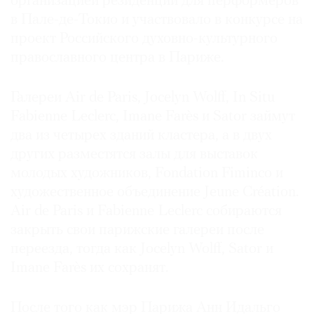
организацией резиденций для перформеров
Где
в Пале-де-Токио и участвовало в конкурсе на
найти
проект Российского духовно-культурного
газету
православного центра в Париже.
Контакты
редакции
Галереи Air de Paris, Jocelyn Wolff, In Situ
Авторы
Fabienne Leclerc, Imane Farès и Sator займут
два из четырех зданий кластера, а в двух
Медиакит
других разместятся залы для выставок
Mediakit
молодых художников, Fondation Fiminco и
художественное объединение Jeune Création.
Air de Paris и Fabienne Leclerc собираются
закрыть свои парижские галереи после
переезда, тогда как Jocelyn Wolff, Sator и
Imane Farès их сохранят.
После того как мэр Парижа Анн Идальго