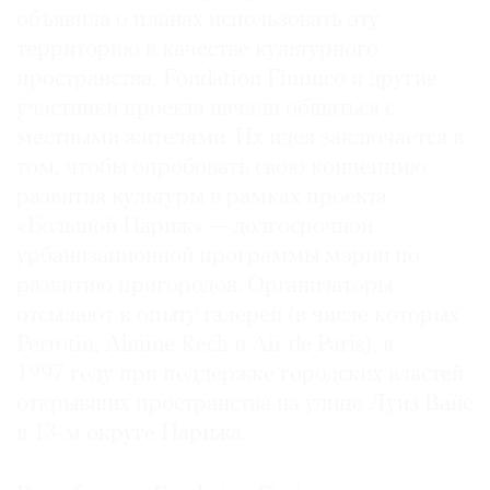
объявила о планах использовать эту
территорию в качестве культурного
пространства, Fondation Fiminco и другие
участники проекта начали общаться с
©
местными жителями. Их идея заключается в
2021
том, чтобы опробовать свою концепцию
The
развития культуры в рамках проекта
Art
«Большой Париж» — долгосрочной
Newspaper
Russia
урбанизационной программы мэрии по
развитию пригородов. Организаторы
отсылают к опыту галерей (в числе которых
Perrotin, Almine Rech и Air de Paris), в
1997 году при поддержке городских властей
открывших пространства на улице Луиз Вайс
в 13-м округе Парижа.