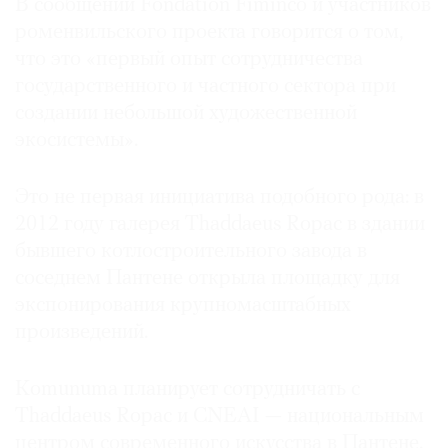
В сообщении Fondation Fiminco и участников
роменвильского проекта говорится о том,
что это «первый опыт сотрудничества
государственного и частного сектора при
создании небольшой художественной
экосистемы».
Это не первая инициатива подобного рода: в
2012 году галерея Thaddaeus Ropac в здании
бывшего котлостроительного завода в
соседнем Пантене открыла площадку для
экспонирования крупномасштабных
произведений.
Komunuma планирует сотрудничать с
Thaddaeus Ropac и CNEAI — национальным
центром современного искусства в Пантене.