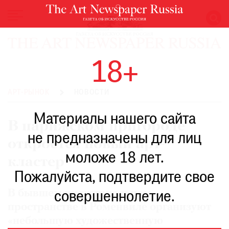
НОВОСТИ
18+
ВЫСТАВКИ
РЕСТАВРАЦИЯ
АРТ-РЫНОК
НОВОСТИ
КНИГИ
Материалы нашего сайта
ПО
В парижском пригороде
ПУТИ
не предназначены для лиц
откроется новый арт-
РЕЙТИНГ
моложе 18 лет.
МУЗЕЕВ
кластер
РОСКОШЬ
Пожалуйста, подтвердите свое
ПРИГЛАШЕНИЯ
В бывшем индустриальном
совершеннолетие.
пространстве в Роменвиле организуют
«небольшую художественную