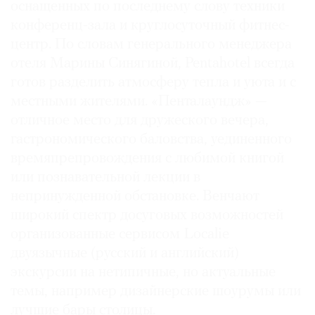
оснащенных по последнему слову техники
конференц-зала и круглосуточный фитнес-
центр. По словам генерального менеджера
отеля Марины Синягиной, Pentahotel всегда
готов разделить атмосферу тепла и уюта и с
местными жителями. «Пенталаундж» —
отличное место для дружеского вечера,
гастрономического баловства, уединенного
времяпрепровождения с любимой книгой
или познавательной лекции в
непринужденной обстановке. Венчают
широкий спектр досуговых возможностей
организованные сервисом Localie
двуязычные (русский и английский)
экскурсии на нетипичные, но актуальные
темы, например дизайнерские шоурумы или
лучшие бары столицы.