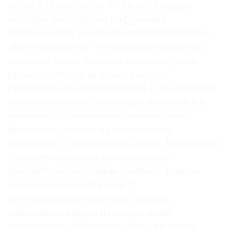
кв. м) и PlayerPad (от 33 кв. м). Каждый
оснащен последними цифровыми
технологиями: вместо привычных табличек
«Не беспокоить» — встроенные в проемы
©
световые табло, бытовая техника лучших
2021
производителей, игровые консоли
The
PlayStation последней версии. С неменьшей
Art
ответственностью дизайнеры подошли и к
Newspaper
интерьеру, сочетающему минимализм,
Russia
функциональность и уважительное
отношение к окружающей среде. Внутреннее
убранство номеров по-европейски
практичное: массивные лампы-торшеры
освещают настенную карту
достопримечательностей столицы,
однотонные шторы из натуральных
материалов обрамляют окна с видом на