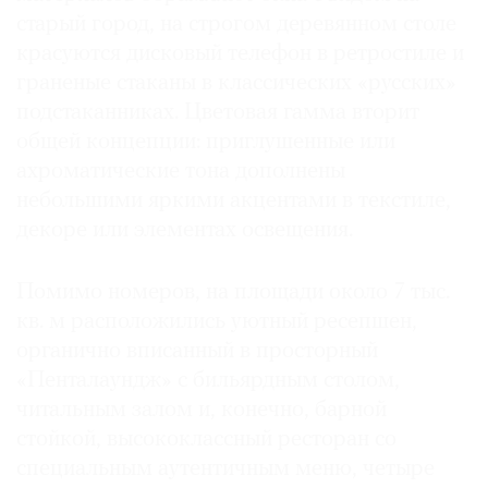
старый город, на строгом деревянном столе
красуются дисковый телефон в ретростиле и
граненые стаканы в классических «русских»
подстаканниках. Цветовая гамма вторит
общей концепции: приглушенные или
ахроматические тона дополнены
небольшими яркими акцентами в текстиле,
декоре или элементах освещения.
Помимо номеров, на площади около 7 тыс.
кв. м расположились уютный ресепшен,
органично вписанный в просторный
«Пенталаундж» с бильярдным столом,
читальным залом и, конечно, барной
стойкой, высококлассный ресторан со
специальным аутентичным меню, четыре