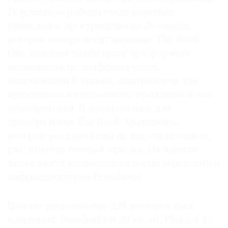
Где
Результатом работы стало поистине
найти
уникальное пространство на 26 этажах,
газету
которое теперь носит название The Book.
Оно сочетает в себе сразу три формата
Контакты
недвижимости: лайфстайл-отель,
редакции
занимающий 8 этажей, апартаменты для
Авторы
временного и постоянного проживания или
Медиакит
приобретения. В апартаментах для
Mediakit
приобретения The Book Apartments,
которые расположены на высотных этажах,
уже имеется готовая отделка. Их жители
также могут пользоваться всеми сервисами и
инфраструктурой Pentahotel.
В отеле расположено 228 номеров трех
категорий: Standard (от 20 кв. м), Plus (от 27