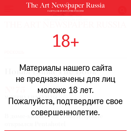
НОВОСТИ
18+
ВЫСТАВКИ
РЕСТАВРАЦИЯ
РОСКОШЬ
КНИГИ
Материалы нашего сайта
ПО
Новая глава The Book
ПУТИ
не предназначены для лиц
РЕЙТИНГ
№75
моложе 18 лет.
МУЗЕЕВ
МАТЕРИАЛ ИЗ ГАЗЕТЫ
РОСКОШЬ
Пожалуйста, подтвердите свое
ПРИГЛАШЕНИЯ
совершеннолетие.
В доме-книжке на Новом Арбате
открылся Pentahotel