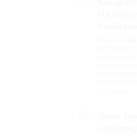
Когда си
3
Индия к
глобаль
В доколониал
индийский уз
«экспортным 
каталог колле
демонстрирую
но и погружа
31.07.2026
Анна Тра
4
директо