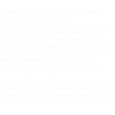
ет назад на чердаке дома вблизи Тулузы
бивающая Олоферна» и позже
араваджо специалистом по старым мастерам,
о объединения профессионалов в области
ений искусства, в прошлом главой отдела
theby’s (1985–1987) Эриком Тюркеном, было
орядке до аукциона, запланированного на 27
арк Лабарб объявил, что покупатель —
ционер и вскоре картина покинет Францию.
акт частной продажи был вызван тем, что
х биться за «Юдифь, убивающую Олоферна»,
поры у экспертов по творчеству Караваджо, не