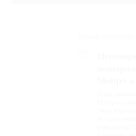
САМОЕ ЧИТАЕМОЕ:
Некотор
1
повыраз
Монро и
Тема, заявле
Портрет», не
Энди Уорхола
не единствен
кинозвезды. Ч
и на какие с