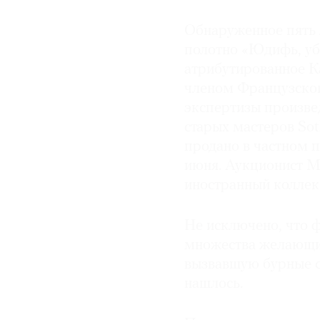
© 2021 The Art Newspaper Russia
Обнаруженное пять л
полотно «Юдифь, у
атрибутированное К
членом Французског
экспертизы произвед
старых мастеров So
продано в частном п
июня. Аукционист М
иностранный коллек
Не исключено, что ф
множества желающи
вызвавшую бурные с
нашлось.