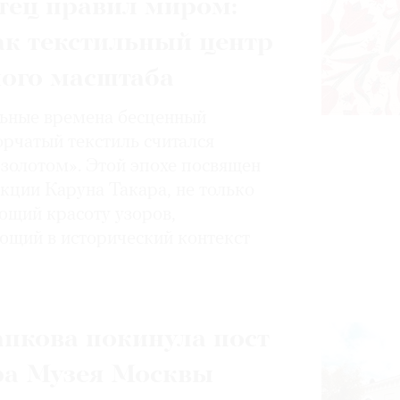
тец правил миром:
ак текстильный центр
ного масштаба
ьные времена бесценный
орчатый текстиль считался
золотом». Этой эпохе посвящен
кции Каруна Такара, не только
щий красоту узоров,
ющий в исторический контекст
пкова покинула пост
ра Музея Москвы