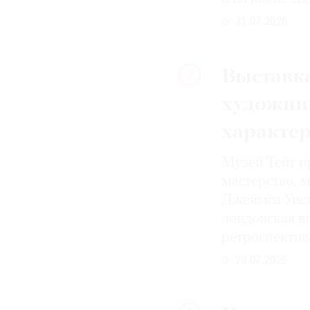
31.07.2026
Выставка
2
художни
характе
Музей Тейт п
мастерство, 
Джеймса Уист
лондонская вы
ретроспектив
29.07.2026