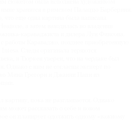
тим сюжетом была исполнена художником
и ныне хранится в римском Палаццо Барберини.
, что еще одна картина была написана
еаполе, а затем находилась во владении
ожника-караваджиста и дилера Луи Финсона.
с работы Караваджо, позднее приобретенную
Intesa. Следы оригинала теряются
века, и Тюркен уверен, что на чердаке был
. Однако с ним не согласны эксперт по
жо Мина Грегори и Джанни Папи из
нции.
 картину, пока не разглашается. Однако
ам может рассказать о себе и новом
рое он планирует одолжить одному «важному