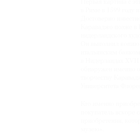
Первая картина с э
в Риме в 1599 году 
Достоверно известно
Караваджо позже в Н
нидерландского худ
Он выполнил копию 
итальянским банком 
в Нидерландах XVII 
обнаружен именно он
творчеству Каравад
Университета Флоре
Кто именно приобрел
покупатель вскоре с
приобретении, кото
музею».