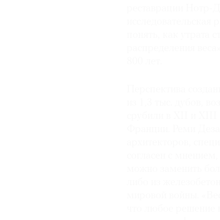
реставрации Нотр-Д
исследовательская р
понять, как утрата 
распределения веса
800 лет.
Перспектива создан
из 1,3 тыс. дубов, в
срубили в XII и XII
Франции. Реми Деза
архитекторов, спец
согласен с мнением
можно заменить боле
либо из железобетон
мировой вой­ны. «Ве
что любое решение н