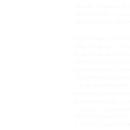
высокого накала из-
символическую ценно
французского отдел
Спустя всего два дн
веке по проекту Эж
правительство объяв
«который будет соо
возможностям и тре
Искусствовед Жан-М
«будет крайне тяже
назначил специально
реставрации. Им ст
католик и прихожан
архитектуры Алекса
и спешное объявлени