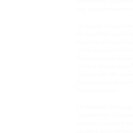
воспринято француз
как «предательство»
Дезальбр считает не
во Франции якобы н
возраста для восст
спонсорах», в числе
пообещавшая предос
лесов в Нормандии. Ч
словам, «во Франци
ремесленников и ко
памятниками».
По мнению Ричарда 
британского Национ
наличии кадров и м
спорить бесконечно»