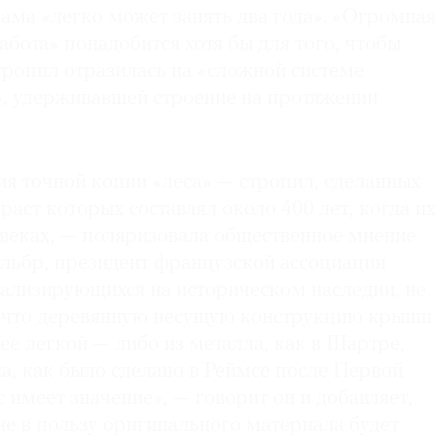
ама «легко может занять два года». «Огромная
абота» понадобится хотя бы для того, чтобы
стропил отразилась на «сложной системе
», удерживавшей строение на протяжении
ия точной копии «леса» — стропил, сделанных
озраст которых составлял около 400 лет, когда их
I веках, — поляризовала общественное мнение
льбр, президент французской ассоциации
иализирующихся на историческом наследии, не
, что деревянную несущую конструкцию крыши
е легкой — либо из металла, как в Шартре,
а, как было сделано в Реймсе после Первой
с имеет значение», — говорит он и добавляет,
е в пользу оригинального материала будет