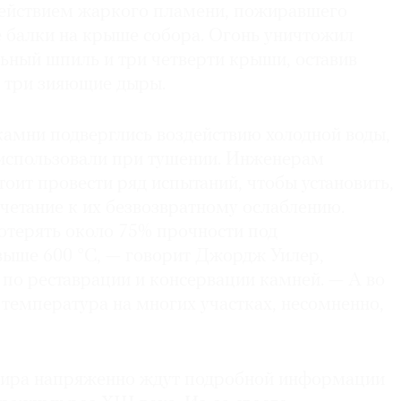
действием жаркого пламени, пожиравшего
 балки на крыше собора. Огонь уничтожил
ьный шпиль и три четверти крыши, оставив
е три зияющие дыры.
камни подверглись воздействию холодной воды,
использовали при тушении. Инженерам
оит провести ряд испытаний, чтобы установить,
очетание к их безвозвратному ослаблению.
отерять около 75% прочности под
выше 600 °C, — говорит Джордж Уилер,
по реставрации и консервации камней. — А во
температура на многих участках, несомненно,
мира напряженно ждут подробной информации