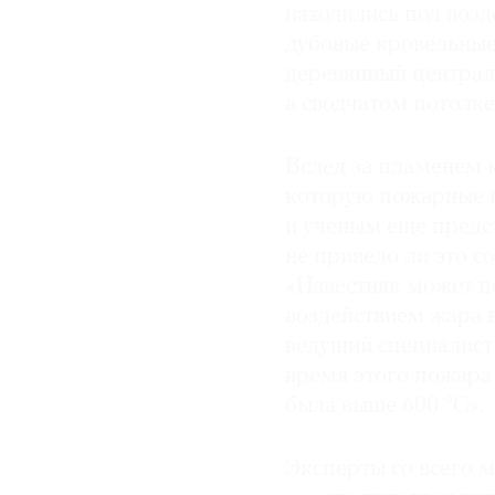
находились под воз
дубовые кровельные
деревянный централ
в сводчатом потолк
Вслед за пламенем 
которую пожарные 
и ученым еще предст
не привело ли это с
«Известняк может п
воздействием жара 
ведущий специалист 
время этого пожара 
была выше 600 °C».
Эксперты со всего 