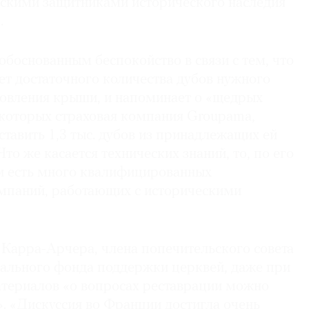
скими защитниками исторического наследия
.
обоснованным беспокойство в связи с тем, что
ет достаточного количества дубов нужного
ановления крыши, и напоминает о «щедрых
 которых страховая компания Groupama,
тавить 1,3 тыс. дубов из принадлежащих ей
то же касается технических знаний, то, по его
и есть много квалифицированных
мпаний, работающих с историческими
Карра-Арчера, члена попечительского совета
ального фонда поддержки церквей, даже при
атериалов «о вопросах реставрации можно
. «Дискуссия во Франции достигла очень