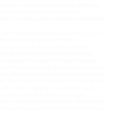
за того, что пострадал памятник, имеющий
сть», — говорит Ролан Ме, глава
ения Международного института реставрации.
я после обрушения шпиля, созданного в XIX
ена Эмманюэля Виолле-ле-Дюка,
ило конкурс на проект нового шпиля,
тветствовать современным техническим
бованиям», что вызвало бурную дискуссию.
ишель Ленио уверен, что поиск консенсуса
лым». Тем временем президент Франции уже
го представителя, который возглавил проект
ал Жан-Луи Жоржелен, бывший генерал,
ин Нотр-Дама. Как отмечает историк
ндр Гади, внезапное назначение Жоржелена
е конкурса вызвали у экспертов подозрения,