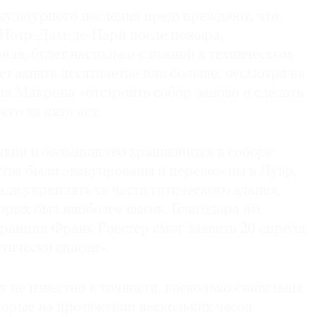
 культурного наследия предупреждают, что
 Нотр-Дам-де-Пари после пожара,
еля, будет настолько сложной в техническом
т занять десятилетие или больше, несмотря на
 Макрона «отстроить собор заново и сделать
его за пять лет.
квии и большинство хранившихся в соборе
тва были эвакуированы и перевезены в Лувр,
ли укреплять те части готического здания,
орых был наиболее высок. Благодаря им
ранции Франк Риестер смог заявить 20 апреля,
тически спасен».
не известно в точности, насколько стабильны
торые на протяжении нескольких часов