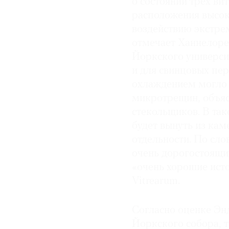
о состоянии трех вит
расположения высок
воздействию экстре
отмечает Ханнелоре
Йоркского университ
и для свинцовых пе
охлаждением могло 
микротрещин, объяс
стекольщиков. В та
будет вынуть из кам
отдельности. По сло
очень дорогостоящий
«очень хорошие исто
Vitrearum.
Согласно оценке Эн
Йоркского собора, 