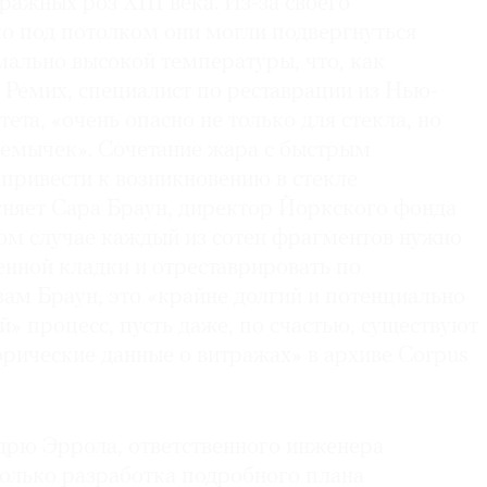
ражных роз XIII века. Из-за своего
о под потолком они могли подвергнуться
мально высокой температуры, что, как
 Ремих, специалист по реставрации из Нью-
ета, «очень опасно не только для стекла, но
ремычек». Сочетание жара с быстрым
привести к возникновению в стекле
няет Сара Браун, директор Йоркского фонда
ком случае каждый из сотен фрагментов нужно
енной кладки и отреставрировать по
вам Браун, это «крайне долгий и потенциально
» процесс, пусть даже, по счастью, существуют
рические данные о витражах» в архиве Corpus
дрю Эррола, ответственного инженера
только разработка подробного плана