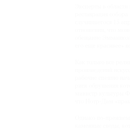
Эксперты в области
© 2021 The Art Newspaper Russia
реставрация собора
случившегося 15 апр
отношении, что може
обещание Эмманюэля
его еще красивее» вс
Как только все рели
произведений искусс
рабочие спешно нача
риск обрушения кот
министр культуры Ф
что Нотр-Дам «прак
Однако по-прежнему 
каменные своды, ко