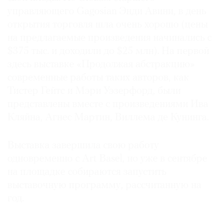
Где
управляющего Gagosian Энди Авини, в день
найти
открытия торговля шла очень хорошо (цены
газету
на предлагаемые произведения начинались с
$375 тыс. и доходили до $25 млн). На первой
Контакты
здесь выставке «Продолжая абстракцию»
редакции
современные работы таких авторов, как
Авторы
Тистер Гейтс и Мэри Уэзерфорд, были
Медиакит
представлены вместе с произведениями Ива
Mediakit
Кляйна, Агнес Мартин, Виллема де Кунинга.
Выставка завершила свою работу
одновременно с Art Basel, но уже в сентябре
на площадке собираются запустить
выставочную программу, рассчитанную на
год.