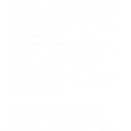
Но достаточно ли велик рынок Базеля для
круглогодичной работы такой мегагалереи,
как Gagosian? Опытный местный дилер
Николас Крупп отмечает, что в городе всего
©
пять крупных галерей. «С учетом
2021
агломерации численность населения едва
The
переваливает за полмиллиона человек. Моя
Art
прибыль в основном поступает из-за
Newspaper
пределов Швейцарии, — говорит он.
Russia
— Раньше большим дилером в Базеле был
Эрнст Бейелер. Теперь в городе появился
новый большой дилер».
Естественно, самым прибыльным для
местных дилеров оказывается период
проведения Art Basel. «Во время ярмарки