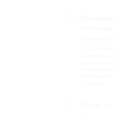
Выставка
2
художни
характе
Музей Тейт п
мастерство, 
Джеймса Уист
лондонская вы
ретроспектив
29.07.2026
Когда си
3