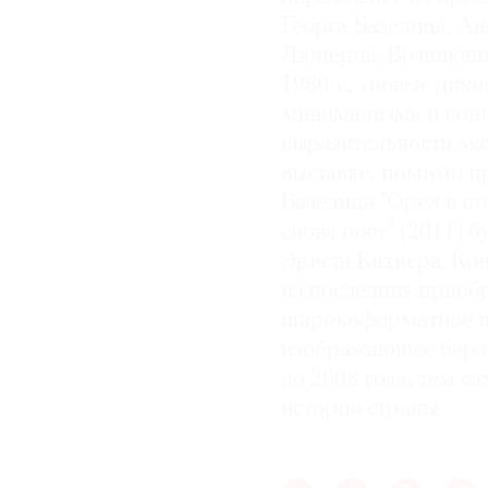
Георга Базелица, А
Люперца. Возникшие
1980-е, «новые дики
минимализма и конц
выразительности экс
выставке, помимо п
Базелица "Орел в по
снова поет" (2011) 
Эрнста Кихнера. Ко
из последних прио
широкоформатное по
изображающее берли
до 2008 года, тем 
истории страны.