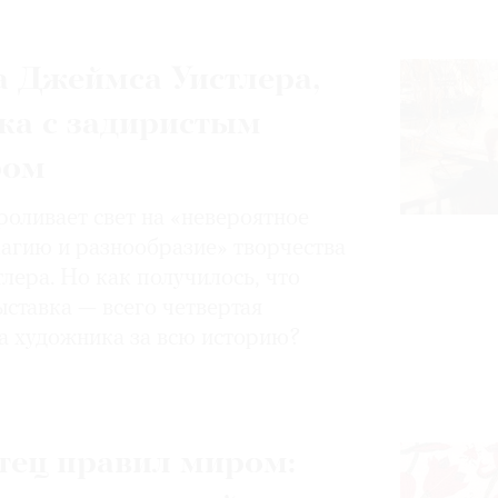
 Джеймса Уистлера,
ка с задиристым
ром
роливает свет на «невероятное
магию и разнообразие» творчества
лера. Но как получилось, что
ставка — всего четвертая
а художника за всю историю?
тец правил миром: