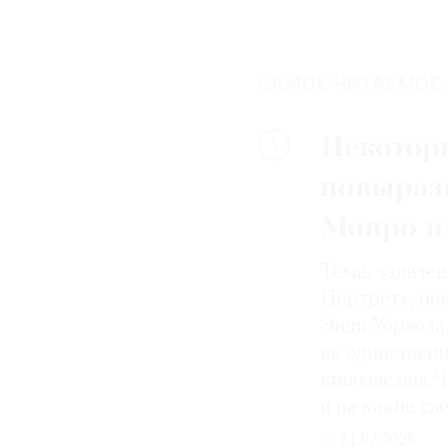
САМОЕ ЧИТАЕМОЕ:
Некотор
1
повыраз
Монро и
Тема, заявле
Портрет», не
Энди Уорхола
не единствен
кинозвезды. Ч
и на какие с
31.07.2026