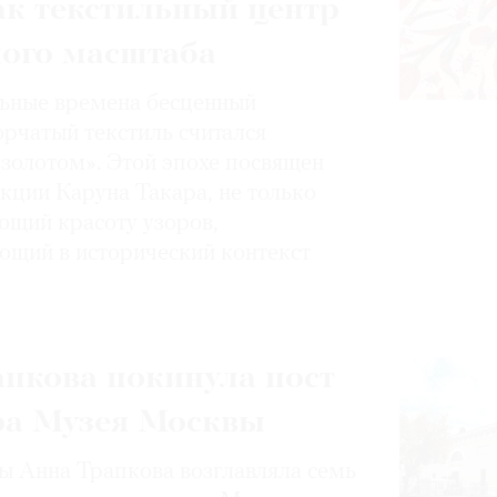
ак текстильный центр
ного масштаба
ьные времена бесценный
орчатый текстиль считался
золотом». Этой эпохе посвящен
кции Каруна Такара, не только
щий красоту узоров,
ющий в исторический контекст
пкова покинула пост
ра Музея Москвы
 Анна Трапкова возглавляла семь