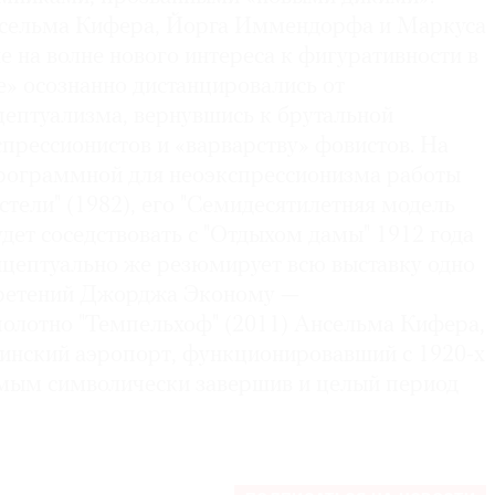
нсельма Кифера, Йорга Иммендорфа и Маркуса
 на волне нового интереса к фигуративности в
е» осознанно дистанцировались от
ептуализма, вернувшись к брутальной
прессионистов и «варварству» фовистов. На
рограммной для неоэкспрессионизма работы
стели" (1982), его "Семидесятилетняя модель
будет соседствовать с "Отдыхом дамы" 1912 года
нцептуально же резюмирует всю выставку одно
бретений Джорджа Эконому —
лотно "Темпельхоф" (2011) Ансельма Кифера,
нский аэропорт, функционировавший с 1920-х
самым символически завершив и целый период