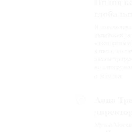
Индия к
глобаль
В доколониал
индийский уз
«экспортным 
каталог колле
демонстрирую
но и погружа
31.07.2026
Анна Тра
4
директо
Музей Москвы