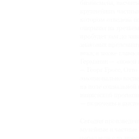
бизнесмена, насчиты
© 2021 The Art Newspaper Russia
крупнейших частных 
котором отведена ис
открытая на третьем
пробудет там до янв
знаковых представи
века, а также главн
Германии — «новой 
— Георг Гросс, Отт
эмоционально воспе
на поле социальной
нацистской пропаган
— включены в выстав
Сегодня произведен
музейные и частные
параллели с их пре