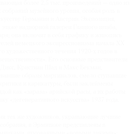
вающая более 2,5 тыс. произведений — одно из
собраний музейного уровня, особая роль в
кусству Германии и Австрии. Экспозиция,
 этаже надворной галереи Главного штаба,
аря; она включит в себя графику и живопись
телей немецкого экспрессионизма начала ХХ
ого художественного течения 1920-х годов в
вещественности». Его основные представители
о Дикс, Кристиан Шад и Макс Бекман,
вавшие образы маргиналов, смело ступавшие
 критики и карикатуры, были заклеймены
дой как «зараза» арийской расы, а их работы
ку «дегенеративного искусства» 1937 года.
ия тех же художников, украшающие лучшие
 собрания, в Эрмитаже представлены в
емниками, прозванными «новыми дикими»: