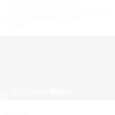
погибшему борцу за коммунизм
и показанное на выставке подарков Сталину,
а теперь хранящееся в коллекции
Пушкинского.
©
2021
The
Art
Newspaper
Russia
Гран-пале