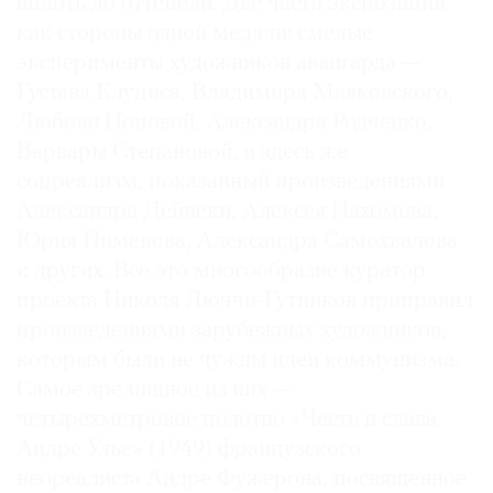
вплоть до оттепели. Две части экспозиции
Где
как стороны одной медали: смелые
найти
эксперименты художников авангарда —
газету
Густава Клуциса, Владимира Маяковского,
Любови Поповой, Александра Родченко,
Контакты
редакции
Варвары Степановой, и здесь же
Авторы
соцреализм, показанный произведениями
Александра Дейнеки, Алексея Пахомова,
Медиакит
Юрия Пименова, Александра Самохвалова
Mediakit
и других. Все это многообразие куратор
проекта Николя Люччи-Гутников приправил
произведениями зарубежных художников,
которым были не чужды идеи коммунизма.
Самое зрелищное из них —
четырехметровое полотно «Честь и слава
Андре Улье» (1949) французского
неореалиста Андре Фужерона, посвященное