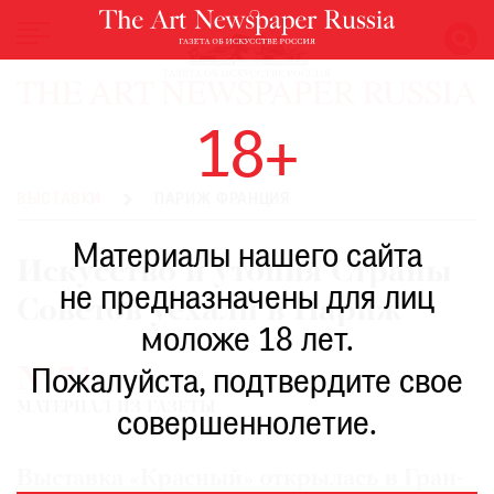
НОВОСТИ
18+
ВЫСТАВКИ
РЕСТАВРАЦИЯ
ВЫСТАВКИ
ПАРИЖ ФРАНЦИЯ
КНИГИ
Материалы нашего сайта
ПО
Искусство и утопия Страны
ПУТИ
не предназначены для лиц
Советов уехали в Париж
РЕЙТИНГ
моложе 18 лет.
МУЗЕЕВ
№71
РОСКОШЬ
Пожалуйста, подтвердите свое
МАТЕРИАЛ ИЗ ГАЗЕТЫ
ПРИГЛАШЕНИЯ
совершеннолетие.
Выставка «Красный» открылась в Гран-