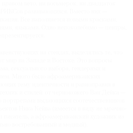
 правом вето, ни восьмерок, ни двадцаток
 БРИКСов развивающихся. Вместо них —
кация. Все наполняется новыми красками,
иями, языками. Одно непоколебимо — центры,
епрезентируется.
венствующих на стендах, выделялись те, что
т мир на Западе и Востоке. Это вопросы
ма, сексуального выбора, гендерных и
блем. Много было афроамериканских
ующих тему идентичности и равноправия в
техник и стилей: от чернокожего Ван Дейка —
го портретами выдающихся соотечественников
ъектов Ника Кейва (имеется в виду не мрачно-
 писатель, а афроамериканский художник из
льно востребованный и модный).