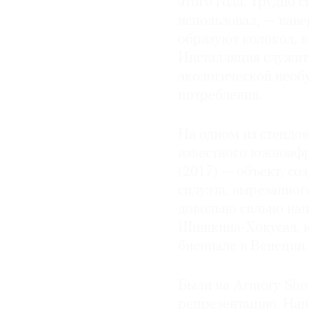
этого года. Трудно с
использовал, — навер
образуют колокол, к
Инсталляция служит
экологической необ
потребления.
На одном из стендо
известного южноаф
(2017) — объект, со
силуэта, вырезанног
довольно сильно на
Шишкина-Хокусая, к
биеннале в Венеции.
Были на Armory Sho
репрезентацию. Напр