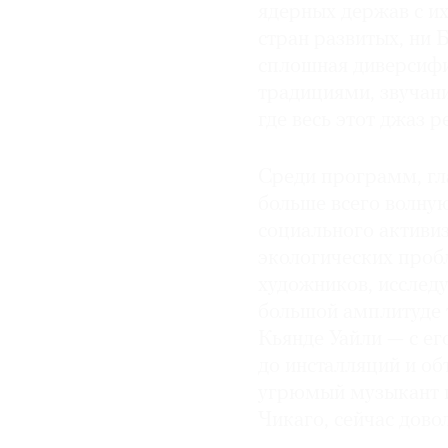
ядерных держав с их
стран развитых, ни
сплошная диверсифи
традициями, звучан
где весь этот джаз р
Среди программ, гла
больше всего волную
социального активиз
экологических про
художников, исслед
большой амплитуде 
Кьянде Уайли — с е
до инсталляций и об
угрюмый музыкант и
Чикаго, сейчас дово