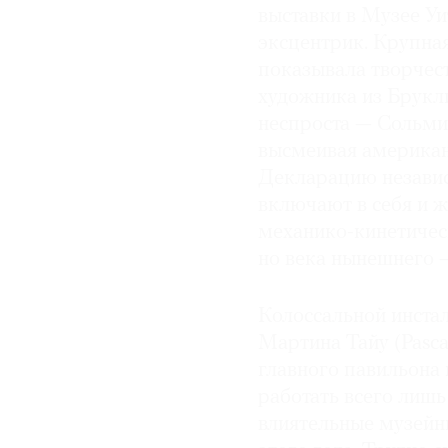
выставки в Музее У
эксцентрик. Крупна
показывала творчес
художника из Брукли
неспроста — Сольми
высмеивая американ
Декларацию независ
включают в себя и ж
механико-кинетичес
но века нынешнего 
Колоссальной инста
Мартина Тайу (Pasca
главного павильона 
работать всего лишь
влиятельные музейн