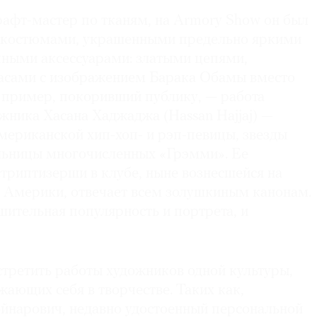
рафт-мастер по тканям, на Armory Show он был
и костюмами, украшенными предельно яркими
чными аксессуарами: златыми цепями,
асами с изображением Барака Обамы вместо
 пример, покоривший публику, — работа
жника Хасана Хаджаджа (Hassan Hajjaj) —
мериканской хип-хоп- и рэп-певицы, звезды
ельницы многочисленных «Грэмми». Ее
триптизерши в клубе, ныне вознесшейся на
Америки, отвечает всем золушкиным канонам.
шительная популярность и портрета, и
стретить работы художников одной культуры,
ающих себя в творчестве. Таких как,
йнарович, недавно удостоенный персональной