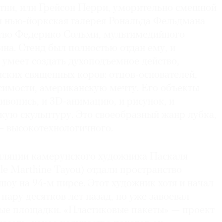
итни, или Грейсон Перри, уморительно смешной
я нью-йоркская галерея Рональда Фельдмана
тво Федерико Сольми, мультимедийного
на. Стенд был полностью отдан ему, и
 умеет создать духоподъемное действо,
ских священных коров: отцов-основателей,
имости, американскую мечту. Его объекты
ивопись, и 3D-анимацию, и рисунок, и
кую скульптуру. Это своеобразный жанр лубка,
— высокотехнологичного.
лляции камерунского художника Паскаля
le Marthine Tayou) отдали пространство
шоу на 94-м пирсе. Этот художник хотя и начал
 пару десятков лет назад, но уже завоевал
ые площадки. «Пластиковые пакеты» — проект