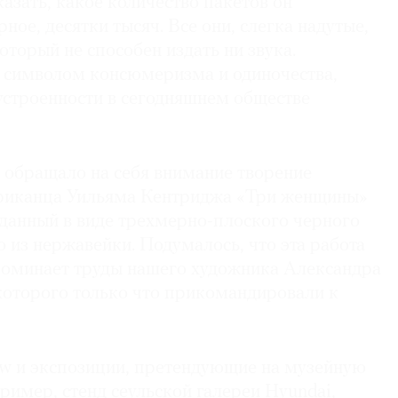
казать, какое количество пакетов он
ное, десятки тысяч. Все они, слегка надутые,
оторый не способен издать ни звука.
 символом консюмеризма и одиночества,
устроенности в сегодняшнем обществе
в обращало на себя внимание творение
риканца Уильяма Кентриджа «Три женщины»
зданный в виде трехмерно-плоского черного
о из нержавейки. Подумалось, что эта работа
поминает труды нашего художника Александра
оторого только что прикомандировали к
w и экспозиции, претендующие на музейную
имер, стенд сеульской галереи Hyundai,