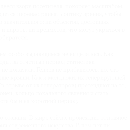
ееся взору посетителя, покоряет масштабом,
дится перенастраивать оптику зрения, чтобы
о значительного: ни объектов, достойных
и парков, ни предметов, что могут укрыться в
обирателя.
чем особо выдающимся не выделялось. Как
годы, за отчетный период статистика
 не показала. Гениев не прибавилось, но, что
выше крыши. Как и молодежи, их генерирующей.
(в отрыве от их генераторов) претендуют на то,
онец, кольцо локального явления и стать
тя бы и на короткий период.
го созданы. В мире сейчас происходит тотальное
и современного искусства. В нем нет ни