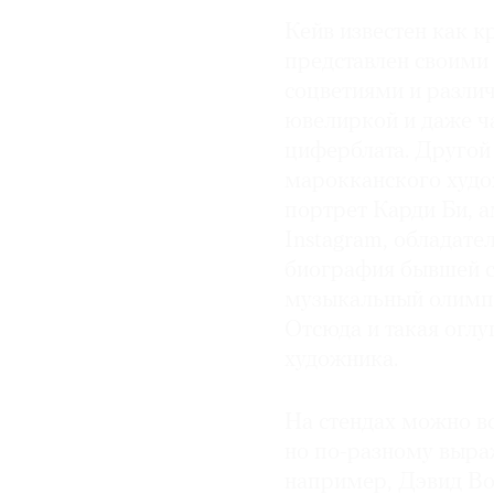
Кейв известен как к
представлен своим
соцветиями и разли
ювелиркой и даже ч
циферблата. Другой
марокканского худо
портрет Карди Би, а
Instagram, обладат
биография бывшей с
музыкальный олимп 
Отсюда и такая оглу
художника.
На стендах можно в
но по-разному выраж
например, Дэвид Во