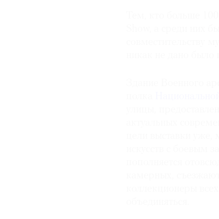
Тем, кто больше 100
© 2021 The Art Newspaper Russia
Show, а среди них б
совместительству 
никак не дано было п
Здание Военного ар
полка
Национальной
улицы, предоставле
актуальных современ
цели выставки уже, 
искусств с боевым з
пополняется отовсюд
камерных, съезжают
коллекционеры всех 
объединяться.