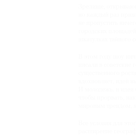
Зрелище, открывающ
но каждый раз прихо
не пропустить ничег
городских площадей 
шкатулках тайного с
В этом году шоу ни
писали в советские 
существенного роста
вдохновляет, идей 
И молодежь, и идеи 
чтобы прорвать, нак
мировым трендом, хо
Все условия для это
расширение географи