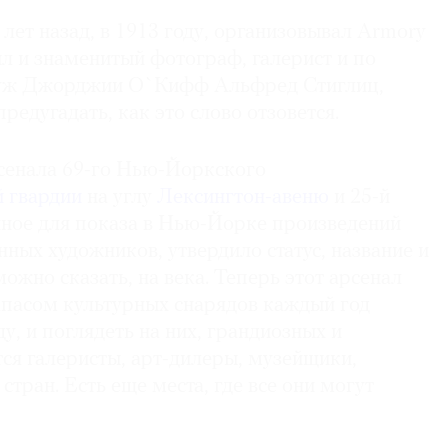
 лет назад, в 1913 году, организовывал Armory
ыл и знаменитый фотограф, галерист и по
муж Джорджии О`Кифф Альфред Стиглиц,
редугадать, как это слово отзовется.
сенала 69-го Нью-Йоркского
 гвардии
на углу
Лексингтон-авеню
и 25-й
нное для показа в Нью-Йорке произведений
ных художников, утвердило статус, название и
можно сказать, на века. Теперь этот арсенал
апасом культурных снарядов каждый год
у, и поглядеть на них, грандиозных и
ся галеристы, арт-дилеры, музейщики,
стран. Есть еще места, где все они могут