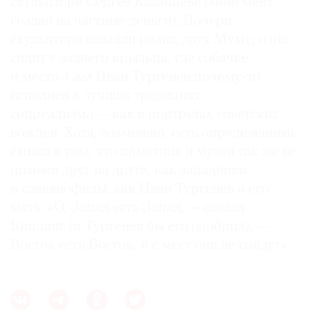
скульпторе Сергее Казанцеве (монумент
создан на частные деньги). Дочери
скульптора изваяли целых двух Муму; одна
сидит у заднего крыльца, где собачке
и место. Сам Иван Тургенев почему-то
исполнен в лучших традициях
соцреализма — как в портретах советских
вождей. Хотя, возможно, есть определенный
смысл в том, что памятник и музей так же не
похожи друг на друга, как западники
и славянофилы, как Иван Тургенев и его
мать. «О, Запад есть Запад, — сказал
Киплинг (и Тургенев бы его одобрил), —
Восток есть Восток, и с мест они не сойдут».