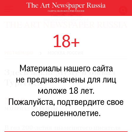
НОВОСТИ
18+
ВЫСТАВКИ
РЕСТАВРАЦИЯ
РЕСТАВРАЦИЯ
МОСКВА РОССИЯ
КНИГИ
Материалы нашего сайта
ПО
Здесь жила Муму и бывал
ПУТИ
не предназначены для лиц
Тургенев
РЕЙТИНГ
моложе 18 лет.
МУЗЕЕВ
№69
РОСКОШЬ
Пожалуйста, подтвердите свое
МАТЕРИАЛ ИЗ ГАЗЕТЫ
ПРИГЛАШЕНИЯ
совершеннолетие.
В год 200-летия знаменитого писателя