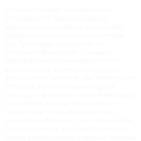
Согласно музейной моде экспозиция
построена не по хронологическому
принципу, а объединена по темам: «Мир
матери» (тут есть реальная позолоченная
ваза Тургеневых, парная к той, что
в Спасском-Лутовинове), «Спальня»,
«Гардеробная» (помимо нарядов 1840-х
годов, в витрину помещены костюмы из
фильма Веры Глаголевой «Две женщины» по
«Месяцу в деревне», и можно увидеть
костюм, который носит в кадре Рейф Файнс).
«Годы учебы» с портретами будущего
литератора и его профессоров, «Мир
творчества», «Кабинет» — это покои самого
Ивана Сергеевича. Тут, наверху, не только
снимки умершего во французском Буживале