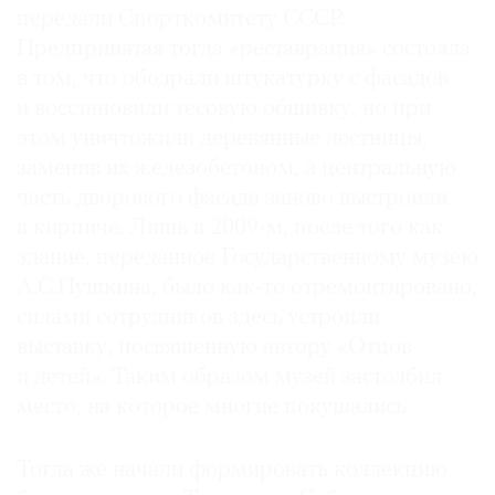
передали Спорткомитету СССР.
Предпринятая тогда «реставрация» состояла
в том, что ободрали штукатурку с фасадов
и восстановили тесовую обшивку, но при
©
этом уничтожили деревянные лестницы,
2021
заменив их железобетоном, а центральную
The
часть дворового фасада заново выстроили
Art
в кирпиче. Лишь в 2009-м, после того как
Newspaper
Russia
здание, переданное Государственному музею
А.С.Пушкина, было как-то отремонтировано,
силами сотрудников здесь устроили
выставку, посвященную автору «Отцов
и детей». Таким образом музей застолбил
место, на которое многие покушались.
Тогда же начали формировать коллекцию