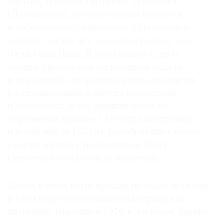
барыня, Варвара Петровна Тургенева
Где
(Лутовинова), которую музей пытается,
найти
и небезуспешно, оправдать. Она снимала
газету
особняк десять лет, и неоднократно у нее
гостил сын Иван. В дополнение к двум
Контакты
редакции
жилым этажам под экспозицию отдали
Авторы
и цокольный, где разместились предметы,
рассказывающие о других владельцах
Медиакит
и обитателях дома, живших здесь до
Mediakit
Тургеневых (здание 1819 года постройки)
и после них (в 1851-м, разобравшись после
смерти матери с наследством, Иван
Сергеевич убыл отсюда навсегда).
Музея в этом доме прежде не было, хотя еще
в 1960 году его поставили на охрану как
памятник. Выселив в 1970-е жильцов, здание