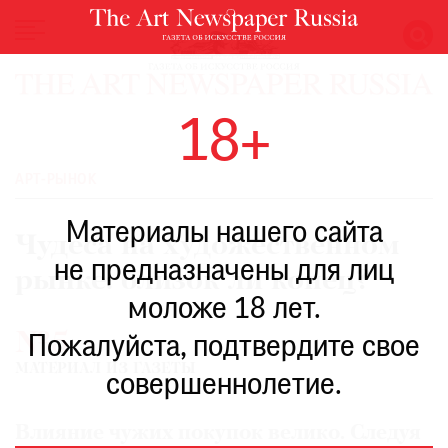
НОВОСТИ
18+
ВЫСТАВКИ
РЕСТАВРАЦИЯ
АРТ-РЫНОК
КНИГИ
Материалы нашего сайта
ПО
Чудеса на художественном
ПУТИ
не предназначены для лиц
рынке: близок ли конец?
РЕЙТИНГ
моложе 18 лет.
МУЗЕЕВ
№5
РОСКОШЬ
Пожалуйста, подтвердите свое
МАТЕРИАЛ ИЗ ГАЗЕТЫ
ПРИГЛАШЕНИЯ
совершеннолетие.
Влияние чужих покупок велико. Следуя