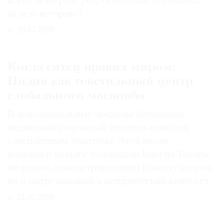
всего четвертая ретроспектива художника
за всю историю?
29.07.2026
Когда ситец правил миром:
Индия как текстильный центр
глобального масштаба
В доколониальные времена бесценный
индийский узорчатый текстиль считался
«экспортным золотом». Этой эпохе
посвящен каталог коллекции Каруна Такара,
не только демонстрирующий красоту узоров,
но и погружающий в исторический контекст
31.07.2026