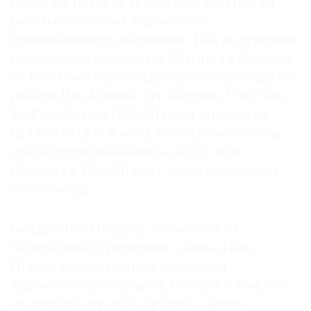
порог в $100 млн. Новые рекорды цен на
работы отдельных художников
устанавливаются постоянно. Так, на аукционе
современного искусства Christie’s в Лондоне
27 июня был превзойден ценовой рекорд на
работы Ива Кляйна. Его картина 1960 года
Le Rose du bleu (RE 22) была продана за
£23,6 млн ($36,8 млн), и эта сумма побила
предыдущий показатель ($36,5 млн,
Christie’s в Нью-Йорке), продержавшийся
всего месяц.
Бенджамин Мандель, экономист из
Федерального резервного банка Нью-
Йорка, занимающийся изучением
художественного рынка, говорит о том, что
сравнивать эту своеобразную сферу с