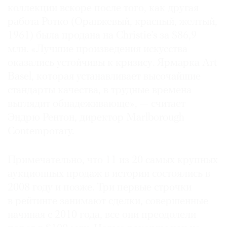
коллекции вскоре после того, как другая
работа Ротко (Оранжевый, красный, желтый,
1961) была продана на Christie’s за $86,9
млн. «Лучшие произведения искусства
©
оказались устойчивы к кризису. Ярмарка Art
2021
Basel, которая устанавливает высочайшие
The
стандарты качества, в трудные времена
Art
выглядит обнадеживающе», — считает
Newspaper
Эндрю Рентон, директор Marlborough
Russia
Contemporary.
Примечательно, что 11 из 20 самых крупных
аукционных продаж в истории состоялись в
2008 году и позже. Три первые строчки
в рейтинге занимают сделки, совершенные
начиная с 2010 года, все они преодолели