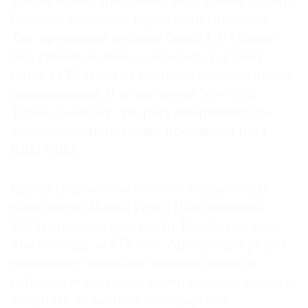
финансовые учреждения вынуждены уделять
Где
большое внимание управлению рисками.
найти
Так, кредитный рейтинг банка J. P. Morgan
газету
был снижен в июне, после того как банк
потерял $2 млрд на торговле неликвидными
Контакты
редакции
деривативами. В то же время New York
Авторы
Times сообщает, что рост американского
художественного рынка превышает рост
Медиакит
ВВП США.
Mediakit
Крупноформатное полотно в оранжевых
тонах кисти Марка Ротко (Без названия,
1954) предлагалось на Art Basel в галерее
Marlborough за $78 млн. Арт-дилеры редко
выставляют подобные произведения на
публичную продажу, но это полотно удалось
выкупить из частной швейцарской