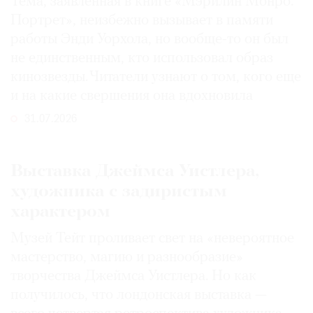
Тема, заявленная в книге «Мэрилин Монро.
Портрет», неизбежно вызывает в памяти
работы Энди Уорхола, но вообще-то он был
не единственным, кто использовал образ
кинозвезды. Читатели узнают о том, кого еще
и на какие свершения она вдохновила
31.07.2026
Выставка Джеймса Уистлера,
художника с задиристым
характером
Музей Тейт проливает свет на «невероятное
мастерство, магию и разнообразие»
творчества Джеймса Уистлера. Но как
получилось, что лондонская выставка —