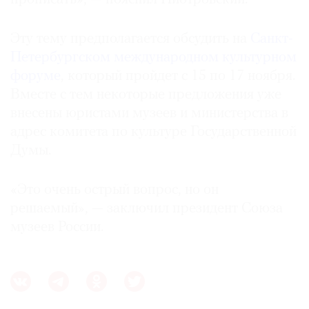
Эту тему предполагается обсудить на
Санкт-
Петербургском международном культурном
©
форуме
, который пройдет с 15 по 17 ноября.
2021
Вместе с тем некоторые предложения уже
The
внесены юристами музеев и министерства в
Art
адрес комитета по культуре Государственной
Newspaper
Думы.
Russia
«Это очень острый вопрос, но он
решаемый», — заключил президент Союза
музеев России.