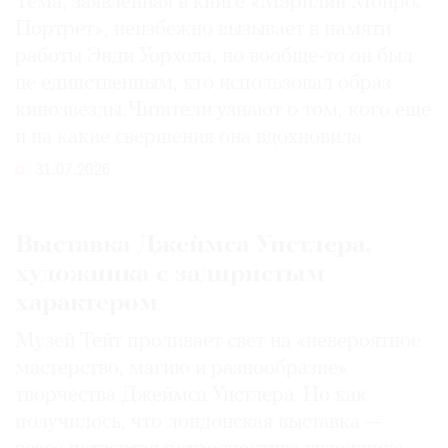
Тема, заявленная в книге «Мэрилин Монро.
Портрет», неизбежно вызывает в памяти
работы Энди Уорхола, но вообще-то он был
не единственным, кто использовал образ
кинозвезды. Читатели узнают о том, кого еще
и на какие свершения она вдохновила
31.07.2026
Выставка Джеймса Уистлера,
художника с задиристым
характером
Музей Тейт проливает свет на «невероятное
мастерство, магию и разнообразие»
творчества Джеймса Уистлера. Но как
получилось, что лондонская выставка —