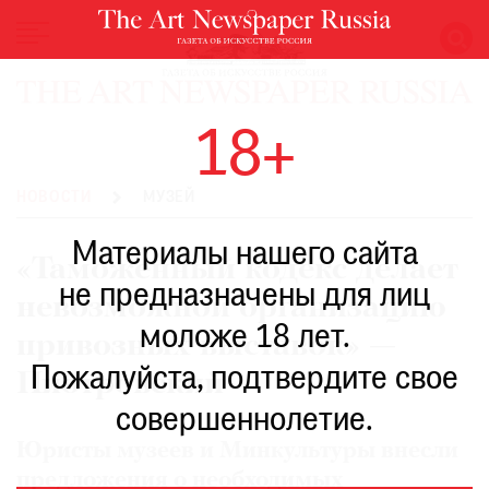
НОВОСТИ
18+
ВЫСТАВКИ
РЕСТАВРАЦИЯ
НОВОСТИ
МУЗЕЙ
КНИГИ
Материалы нашего сайта
ПО
«Таможенный кодекс делает
ПУТИ
не предназначены для лиц
невозможной организацию
РЕЙТИНГ
моложе 18 лет.
МУЗЕЕВ
привозных выставок» —
РОСКОШЬ
Пожалуйста, подтвердите свое
Пиотровский
ПРИГЛАШЕНИЯ
совершеннолетие.
Юристы музеев и Минкультуры внесли
предложения о необходимых