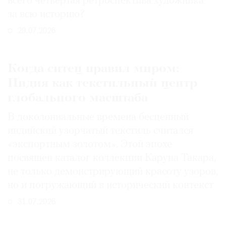
всего четвертая ретроспектива художника
за всю историю?
29.07.2026
Когда ситец правил миром:
Индия как текстильный центр
глобального масштаба
В доколониальные времена бесценный
индийский узорчатый текстиль считался
«экспортным золотом». Этой эпохе
посвящен каталог коллекции Каруна Такара,
не только демонстрирующий красоту узоров,
но и погружающий в исторический контекст
31.07.2026