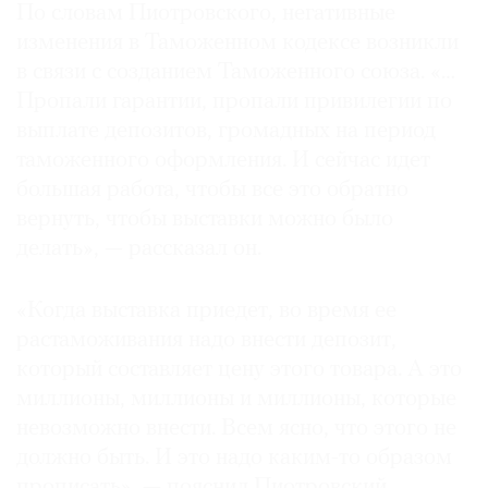
По словам Пиотровского, негативные
Где
изменения в Таможенном кодексе возникли
найти
газету
в связи с созданием Таможенного союза. «…
Пропали гарантии, пропали привилегии по
Контакты
выплате депозитов, громадных на период
редакции
таможенного оформления. И сейчас идет
Авторы
большая работа, чтобы все это обратно
Медиакит
вернуть, чтобы выставки можно было
Mediakit
делать», — рассказал он.
«Когда выставка приедет, во время ее
растаможивания надо внести депозит,
который составляет цену этого товара. А это
миллионы, миллионы и миллионы, которые
невозможно внести. Всем ясно, что этого не
должно быть. И это надо каким-то образом
прописать», — пояснил Пиотровский.