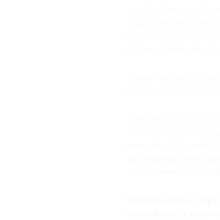
путешествие на борт
собственного судна.
бюджета, согласуют
и программу, чтобы
Также мы представля
купли-продажи, гара
В России и СНГ мы 
Fairline и с этого г
идеологию и своих 
мы можем предложит
продолжением их об
Партнерство с бре
именитых в мире я