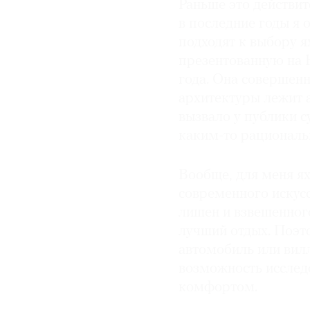
Раньше это действит
в последние годы я 
подходят к выбору я
презентованную на 
года. Она совершенн
архитектуры лежит 
вызвало у публики с
каким-то рациональ
Вообще, для меня я
современного искусс
лишен и взвешенного
лучший отдых. Поэто
автомобиль или вилл
возможность исслед
комфортом.