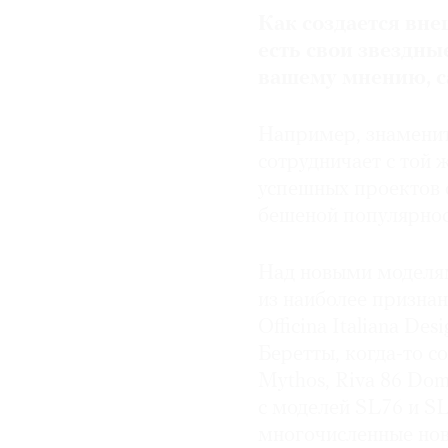
Как создается вне
есть свои звездны
вашему мнению, 
Например, знамени
сотрудничает с той 
успешных проектов с
бешеной популярно
Над новыми моделям
из наиболее признан
Officina Italiana D
Беретты, когда-то с
Mythos, Riva 86 Dom
с моделей SL76 и S
многочисленные нов