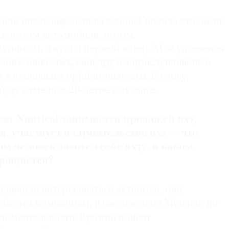
 или иначе выросли из хобби. Сначала это были
, потом автомобили, потом,
хтингом, я купил первый катер. Мои увлечения
 моих знакомых, мои друзья прислушивались
 я становился opinion-лидером. К слову,
буду отмечать 20-летие в яхтинге.
t Nautical занимается продажей яхт,
, участвует в строительстве яхт — что
м человек захотел себе яхту, в каком
бращается?
о начали интересоваться яхтингом, они
ейским компаниям, в частности из Монако, но
й ментальности. Русский клиент