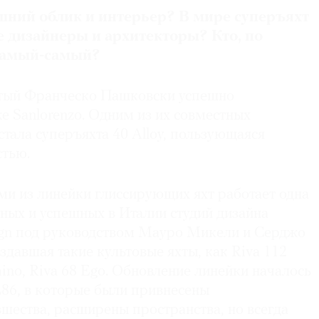
шний облик и интерьер? В мире суперъяхт
е дизайнеры и архитекторы? Кто, по
самый-самый?
тый Франческо Пашковски успешно
же Sanlorenzo. Одним из их совместных
тала суперъяхта 40 Alloy, пользующаяся
стью.
и из линейки глиссирующих яхт работает одна
ных и успешных в Италии студий дизайна
esign под руководством Мауро Микели и Серджо
оздавшая такие культовые яхты, как Riva 112
ino, Riva 68 Ego. Обновление линейки началось
L86, в которые были привнесены
шества, расширены пространства, но всегда