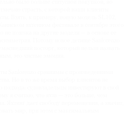
ельно было больше статусной покупкой, но
отмечаю страсть, с которой наши клиенты
хты. Взять, к примеру, новую модель SL102,
Каннском яхтенном фестивале в сентябре этого
о не похожа на другие модели — в основе ее
асимметрия. Потому новое детище Sanlorenzo
умасшедший восторг, который нельзя назвать
ным, это чистые эмоции.
хты Sanlorenzo сравнимы с произведениями
тва. Но в то же время выбор клиентов не
 подхода: судовладельцы инвестируют в свой
му я считаю, что яхта — это больше, чем
а. Яхтинг дает свободу перемещения, а значит,
овать мир, при этом с максимальным