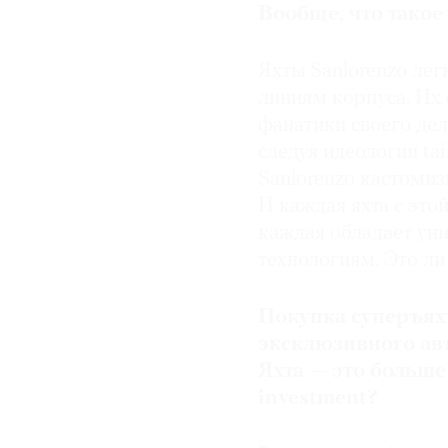
Вообще, что такое
Яхты Sanlorenzo ле
линиям корпуса. Их 
фанатики своего дел
следуя идеологии ta
Sanlorenzo кастоми
И каждая яхта с эт
каждая обладает ун
технологиям. Это ли 
Покупка суперъях
эксклюзивного авт
Яхта — это больше
investment?