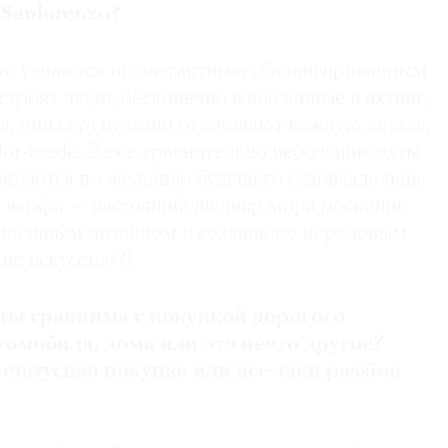
 Sanlorenzo?
гко узнаются по элегантным сбалансированным
строят люди, бесконечно влюбленные в яхтинг,
а, они скрупулезно оттачивают каждую деталь,
ilor-made. Даже сравнительно небольшие яхты
зируются по желанию будущего судовладельца.
ой верфи — настоящий шедевр мира роскоши,
икальным дизайном и создана по передовым
не искусство?!
ты сравнима с покупкой дорогого
омобиля, дома или это нечто другое?
 статусная покупка или все-таки passion