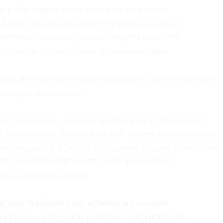
у роскошной яхты тем, кто не имеет
 Наши эксперты подберут яхту в рамках
 лучшие условия, разработают маршрут
 сделать путешествие незабываемым.
ем интересы судо­владельцев во время сделок
нтируя их чистоту.
представляем лучшие верфи мира: Sunseeker,
ода Sanlorenzo. Каждая из них имеет уникальную
поклонников. Следуя желаниям наших клиентов,
ь совершенную яхту, которая станет
раза и стиля жизни.
ндом Sanlorenzo, одним из самых
хтинга, все-таки важное достижение.