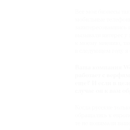
© 2021 The Art Newspaper Russia
Все мои бизнесы так
мобильные телефоны
заинтересовавшись я
вызывали интерес у
к моему мнению, так
в следующем году я 
Ваша компания Wes
работает с верфями
еще? И если в цело
случае он к вам о
Когда русские тольк
обращались к европ
те не понимали наше