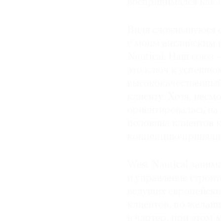
воспринимался как 
Видя сложившуюся си
с моим английским
Nautical. Наш союз 
это ключ к успешно
высококачественный
клиенту. Хотя, несмо
ориентировалась на 
половина клиентов 
концепцию приняли 
West Nautical заним
и управление строи
ведущих европейски
клиентов, по желан
в чартер, при этом