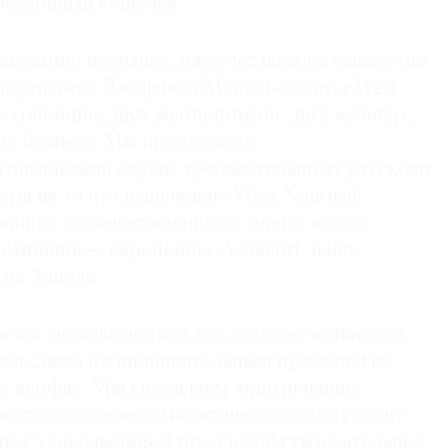
бездонный кошелек.
туацию на рынке, пять лет назад я совместно
 партнером Джеффом Муром основал West
— сочетание двух менталитетов, двух культур,
му бизнесу. Мы предлагаем
 английский сервис требовательному русскому
тря на то что изначально West Nautical
наших соотечественников, сейчас почти
компании — европейцы. А значит, нашу
на Западе.
ается менеджментом яхт, сюда же относится
тельством по индивидуальным проектам на
х верфях. Мы управляем яхтами наших
ию судовладельца мы осуществляем их сдачу
 мы с удовольствием предложим увлекательное