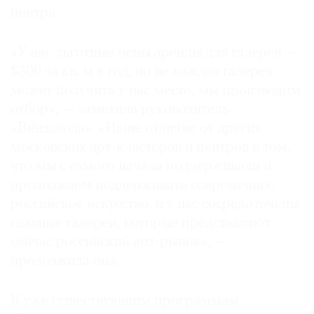
центра.
Где
найти
газету
«У нас льготные цены аренды для галерей —
$300 за кв. м в год, но не каждая галерея
Контакты
может получить у нас место, мы производим
редакции
отбор», — заметила руководитель
Авторы
«Винзавода». «Наше отличие от других
Медиакит
московских арт-кластеров и центров в том,
Mediakit
что мы с самого начала поддерживали и
продолжаем поддерживать современное
российское искусство, и у нас сосредоточены
главные галереи, которые представляют
сейчас российский арт-рынок», —
продолжила она.
К уже существующим программам