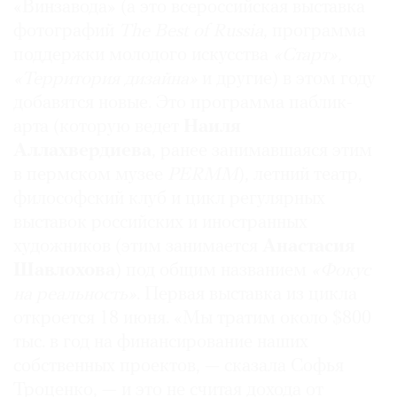
«Винзавода» (а это всероссийская выставка
фотографий
The Best of Russia
, программа
поддержки молодого искусства
«Старт»,
«Территория дизайна»
и другие) в этом году
©
добавятся новые. Это программа паблик-
2021
арта (которую ведет
Наиля
The
Аллахвердиева
, ранее занимавшаяся этим
Art
в пермском музее
PERMM
), летний театр,
Newspaper
философский клуб и цикл регулярных
Russia
выставок российских и иностранных
художников (этим занимается
Анастасия
Шавлохова
) под общим названием
«Фокус
на реальность»
. Первая выставка из цикла
откроется 18 июня. «Мы тратим около $800
тыс. в год на финансирование наших
собственных проектов, — сказала Софья
Троценко, — и это не считая дохода от