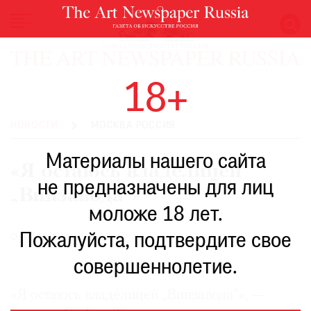
НОВОСТИ
18+
ВЫСТАВКИ
РЕСТАВРАЦИЯ
НОВОСТИ
МОСКВА РОССИЯ
КНИГИ
Материалы нашего сайта
ПО
«Я остаюсь владелицей
ПУТИ
не предназначены для лиц
„Винзавода“»
РЕЙТИНГ
моложе 18 лет.
МУЗЕЕВ
РОСКОШЬ
Пожалуйста, подтвердите свое
03.04.2014
ПРИГЛАШЕНИЯ
совершеннолетие.
«Я остаюсь владелицей „Винзавода“», —