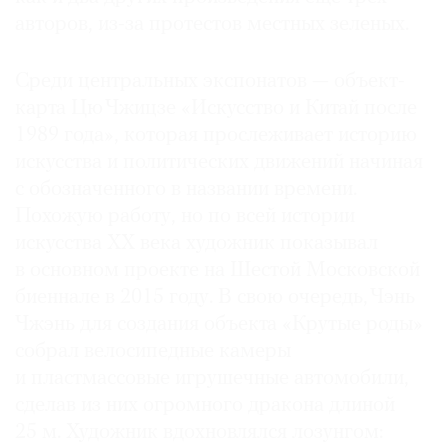
авторов, из-за протестов местных зеленых.
Среди центральных экспонатов — объект-
©
карта Цю Чжицзе «Искусство и Китай после
2021
1989 года», которая прослеживает историю
The
искусства и политических движений начиная
Art
с обозначенного в названии времени.
Newspaper
Похожую работу, но по всей истории
Russia
искусства ХХ века художник показывал
в основном проекте на Шестой Московской
биеннале в 2015 году. В свою очередь, Чэнь
Чжэнь для создания объекта «Крутые роды»
собрал велосипедные камеры
и пластмассовые игрушечные автомобили,
сделав из них огромного дракона длиной
25 м. Художник вдохновлялся лозунгом: