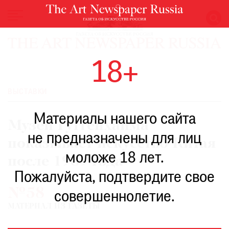
НОВОСТИ
18+
ВЫСТАВКИ
РЕСТАВРАЦИЯ
ВЫСТАВКИ
КНИГИ
Материалы нашего сайта
ПО
Музей Гуггенхайма
ПУТИ
не предназначены для лиц
показывает искусство Китая
РЕЙТИНГ
моложе 18 лет.
МУЗЕЕВ
после 1989 года
РОСКОШЬ
Пожалуйста, подтвердите свое
№58
ПРИГЛАШЕНИЯ
совершеннолетие.
МАТЕРИАЛ ИЗ ГАЗЕТЫ