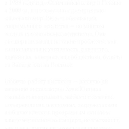
в 1989 году и до Олимпийских игр в Пекине
Где
в 2008-м, и почему оно стремительно
найти
газету
завоевало мир. Ведь глобализация
современного искусства — во многом
Контакты
заслуга его китайских активистов. Они
редакции
расширили взгляд на такие проблемы, как
Авторы
национальная идентичность, равенство,
Медиакит
идеология, контроль над обществом, будь то
Mediakit
на Западе или на Востоке.
Главную работу выставки — давшую ей
название инсталляцию Хуан Юнпина
с живыми ящерицами, жабами и змеями,
пожирающими насекомых, загруженными
в общую клетку с прозрачным куполом
в виде черепашьего панциря, не выставили,
как и два других произведения еще трех