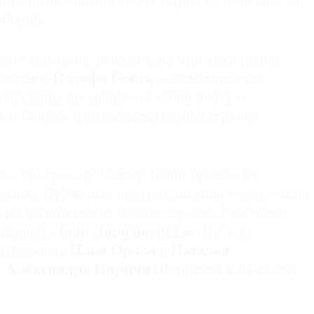
рикадами. Снимал он эту серию на Майдане во
обытий.
дет показано знаковое, но при этом редко
зведение
Йозефа Бойса
«Экономические
нсталляция представляет собой полку с
и Бойсом и его ассистентами в странах
ую программу Каспер Кёниг пригласил
льша). Публичная программа станет ответом на
но-политические обстоятельства. Участники:
лдавия),
Ладо Дарахвелидзе
(Грузия),
(Эстония),
Илья Орлов
и
Наталья
,
Александра Пиричи
(Румыния) и
Slavs and