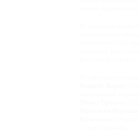
жизнь людей за бар
время украинских с
В Эрмитаже также бу
выставляемое прои
ценности» (1980): и
товарами, купленным
Восточной Европы.
Курировать публичн
Иоанну Варшу
(По
сегодняшние социаль
Павел Браила
(Мо
Кристина Норман
Краевская
(Россия)
Tatars
(Евразия).