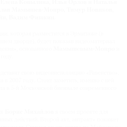
:
Елена Ковылина, Илья Орлов и Наталья
слав Мамышев-Монро, Тимур Новиков,
йн, Вадим Фишкин
.
ии, которая разместится в Эрмитаже (в
мнем дворце), будет показан видеоматериал
дения», основанного
Мамышевым-Монро
и
году.
дставит свою видеоинсталляцию «Равенство»,
а в 2007 году. Стоит заметить, именно с ней
ла в 5-й Московской биеннале современного
ик
Борис Михайлов
в своем проекте для
нных действий. Второй акт, антракт» покажет