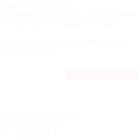
nifesta 10 будет выпущен
тера Кёнига
. В него войдут статьи
Екатерины
ута Дракслера
и
Сильвии Айблмайер
.
алах, слухах о закрытии и петициях
Manifesta
апрельском номере.
ПОДПИСАТЬСЯ НА НОВОСТИ
 современного искусства Manifesta
Тимур Новиков