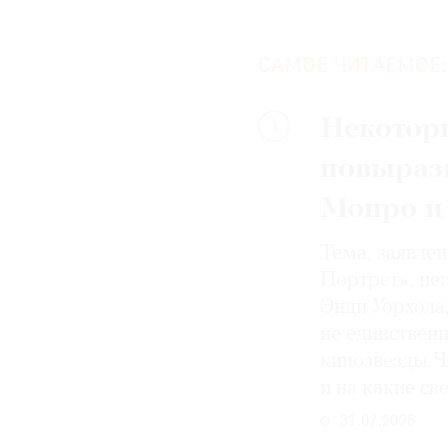
САМОЕ ЧИТАЕМОЕ:
Некотор
1
повыраз
Монро и
Тема, заявле
Портрет», не
Энди Уорхола
не единствен
кинозвезды. Ч
и на какие с
31.07.2026