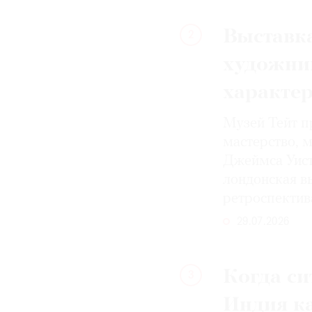
Выставка
2
художни
характе
Музей Тейт п
мастерство, 
Джеймса Уист
лондонская вы
ретроспектив
29.07.2026
Когда си
3
Индия к