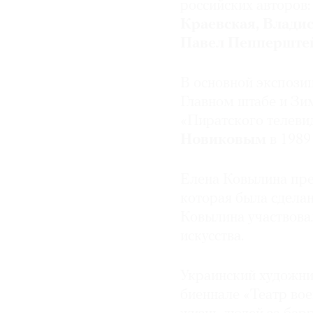
российских авторов
Краевская, Влади
© 2021 The Art Newspaper Russia
Павел Пепперште
В основной экспозиц
Главном штабе и Зи
«Пиратского телеви
Новиковым
в 1989 
Елена Ковылина пре
которая была сделан
Ковылина участвова
искусства.
Украинский художн
биеннале «Театр вое