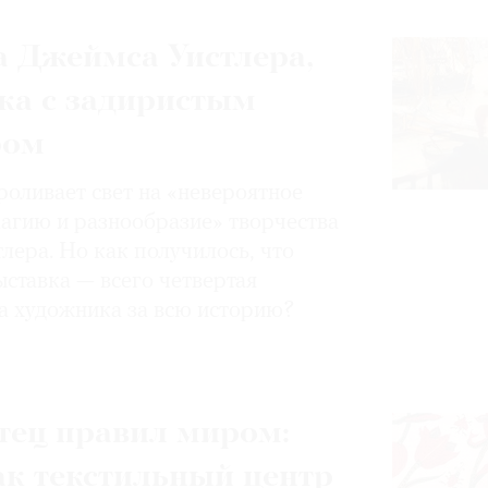
 Джеймса Уистлера,
ка с задиристым
ром
роливает свет на «невероятное
магию и разнообразие» творчества
лера. Но как получилось, что
ставка — всего четвертая
а художника за всю историю?
тец правил миром:
ак текстильный центр