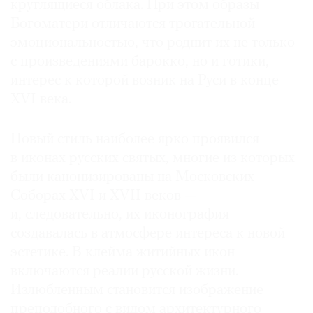
круглящиеся облака. При этом образы
Богоматери отличаются трогательной
эмоциональностью, что роднит их не только
с произведениями барокко, но и готики,
интерес к которой возник на Руси в конце
XVI века.
Новый стиль наиболее ярко проявился
в иконах русских святых, многие из которых
были канонизированы на Московских
Соборах XVI и XVII веков —
и, следовательно, их иконография
создавалась в атмосфере интереса к новой
эстетике. В клейма житийных икон
включаются реалии русской жизни.
Излюбленным становится изображение
преподобного с видом архитектурного