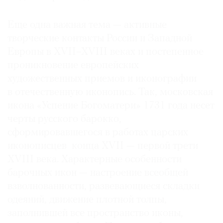
Еще одна важная тема — активные
творческие контакты России и Западной
Европы в XVII–XVIII веках и постепенное
проникновение европейских
художественных приемов и иконографии
в отечественную иконопись. Так, московская
икона «Успение Богоматери» 1731 года несет
черты русского барокко,
сформировавшегося в работах царских
иконописцев конца XVII — первой трети
XVIII века. Характерные особенности
барочных икон — настроение всеобщей
взволнованности, развевающиеся складки
одеяний, движение плотной толпы,
заполнившей все пространство иконы,