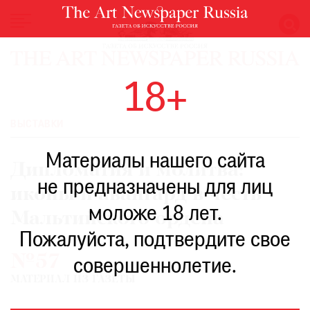
НОВОСТИ
18+
ВЫСТАВКИ
РЕСТАВРАЦИЯ
ВЫСТАВКИ
КНИГИ
Материалы нашего сайта
ПО
Дипломатия и молитва:
ПУТИ
не предназначены для лиц
иконы и авангард в честь
РЕЙТИНГ
моложе 18 лет.
МУЗЕЕВ
Мальтийского ордена
РОСКОШЬ
Пожалуйста, подтвердите свое
№57
ПРИГЛАШЕНИЯ
совершеннолетие.
МАТЕРИАЛ ИЗ ГАЗЕТЫ