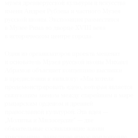
музея древнерусской культуры и искусства
Где
имени Андрея Рублева и частного Музея
найти
газету
русской иконы. Экспозиция разместится
в Музее Рима во дворце XVIII века
Контакты
в историческом центре города.
редакции
Авторы
Один из организаторов проекта меценат
Медиакит
и основатель Музея русской иконы Михаил
Mediakit
Абрамов объясняет концепцию выставки
в предисловии к каталогу: «Мы хотели
продемонстрировать идею, которая является
связующим звеном между старейшим в мире
рыцарским орденом и древней
православной культурой. Эта идея —
„Молитва и Милосердие“ — две
обязательные составляющие жизни
христианина, нашедшие яркое воплощение