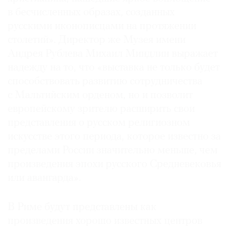
в бесчисленных образах, созданных
русскими иконописцами на протяжении
столетий». Директор же Музея имени
Андрея Рублева Михаил Миндлин выражает
©
надежду на то, что «выставка не только будет
2021
The
способствовать развитию сотрудничества
Art
с Мальтийским орденом, но и позволит
Newspaper
европейскому зрителю расширить свои
Russia
представления о русском религиозном
искусстве этого периода, которое известно за
пределами России значительно меньше, чем
произведения эпохи русского Средневековья
или авангарда».
В Риме будут представлены как
произведения хорошо известных центров