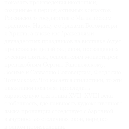
показать произведения иконописи,
созданные в период активных контактов
Российского государства с Мальтийским
орденом». Наряду с образами Богоматери
и Христа, а также изображениями
двунадесятых праздников на выставке будет
представлен целый ряд икон, посвященных
русским святым, основателям монастырей:
преподобным Сергию Радонежскому,
Зосиме и Савватию Соловецким, Феодосию
Тотемскому. Что касается стилистики, то эти
памятники позволят проследить
характерную для конца XVII–XVIII века
особенность, где наивность художественного
языка провинции соседствует с барочной
вычурностью столичных икон, нередко
в одном произведении.