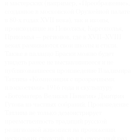
и мастерских (например, «Преображение»,
созданное в московской Оружейной палате
в 80-х годах XVII века), так и иконы,
происходящие из Поволжья, Каргополья,
Прикамья — регионов, где в XVII–XVIII
веках развиваются свои школы и стили.
Также в палаццо Браски можно будет
увидеть ранее не выставлявшееся и не
публиковавшееся произведение Владимира
Татлина «Композиция с прозрачными
плоскостями» 1916 года и скульптуру
«Богоматерь Великая Панагия» Дмитрия
Гутова из частных собраний. Произведение
Татлина не только демонстрирует
преемственность традиций русской
религиозной живописи на протяжении
нескольких столетий, но и в очередной раз