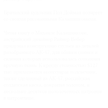
Британский художник Пол Дойман позирует
со своими рисованными Калашниковыми.
Читая книгу о Михаиле Калашникове,
австрийский дизайнер Райнер Вебер
придумал конструкцию стульев из деталей
разобранного АК-47, для обивки спинки и
сидения которых использовалась сотканная
вручную ткань. К креслу стоимостью $127
тыс. прилагаются аксессуары: подсвечник,
также сделанный из АК-47, российская
солдатская каска, покрытая золотом, и
несколько десятков позолоченных патронов
в патронташе.