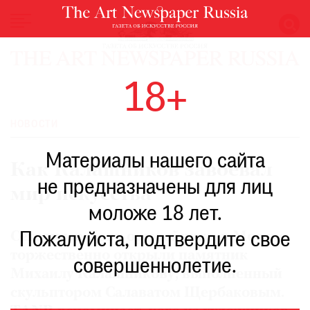
НОВОСТИ
18+
ВЫСТАВКИ
РЕСТАВРАЦИЯ
НОВОСТИ
КНИГИ
Материалы нашего сайта
ПО
Как Калашников завоевал
ПУТИ
не предназначены для лиц
мир искусства
РЕЙТИНГ
моложе 18 лет.
МУЗЕЕВ
РОСКОШЬ
Сегодня, в День оружейника, в Москве
Пожалуйста, подтвердите свое
торжественно открыли памятник
ПРИГЛАШЕНИЯ
совершеннолетие.
Михаилу Калашникову, выполненный
скульптором Салаватом Щербаковым.