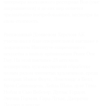
интерьера московского ресторана Bon (уже
закрывшегося) и до сих пор остается
чрезвычайно востребованным, несмотря на
свою стоимость.
©
2021
Расписанный Дэмиеном Херстом AK
The
участвовал в благотворительной выставке в
Art
лондонском Институте современного
Newspaper
искусства в пользу организации Peace One
Russia
Day. На этой выставке 23 автомата
подверглись художественной обработке
целым рядом именитых художников, среди
которых Нэнси Фоутс, Лэнглэндс и Белл,
Брэн Саймондсон, Лейла Шава, дуэт Тима
Нобла и Сью Вебстер, Дуглас Гордон,
Энтони Гормли, Сара Лукас, Джереми
Деллер и другие.