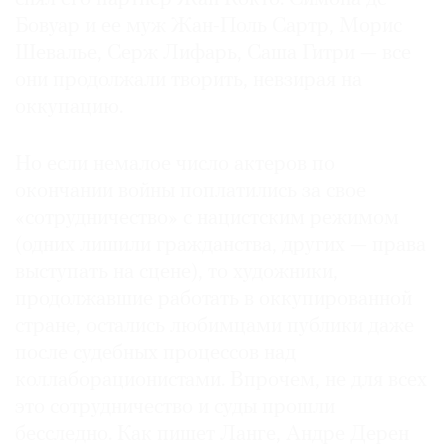
Бовуар и ее муж Жан-Поль Сартр, Морис
Шевалье, Серж Лифарь, Саша Гитри — все
они продолжали творить, невзирая на
оккупацию.
Но если немалое число актеров по
окончании войны поплатились за свое
«сотрудничество» с нацистским режимом
(одних лишили гражданства, других — права
выступать на сцене), то художники,
продолжавшие работать в оккупированной
стране, остались любимцами публики даже
после судебных процессов над
коллаборационистами. Впрочем, не для всех
это сотрудничество и суды прошли
бесследно. Как пишет Ланге, Андре Дерен