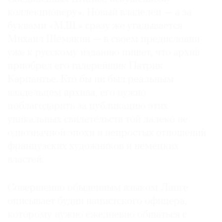
коллекционеру». Новый владелец — а за
буквами «М.Ш.» сразу же угадывается
Михаил Шемякин — в своем предисловии
уже к русскому изданию пишет, что архив
©
2021
приобрел его галерейщик Патрик
The
Карпантье. Кто бы ни был реальным
Art
владельцем архива, его нужно
Newspaper
поблагодарить за публикацию этих
Russia
уникальных свидетельств той далеко не
однозначной эпохи и непростых отношений
французских художников и немецких
властей.
Совершенно обыденным языком Ланге
описывает будни нацистского офицера,
которому нужно ежедневно общаться с