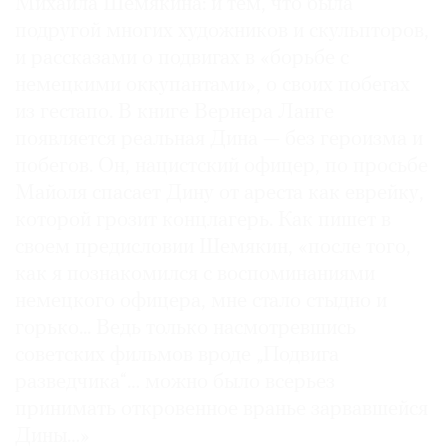
Михаила Шемякина: и тем, что была
подругой многих художников и скульпторов,
и рассказами о подвигах в «борьбе с
немецкими оккупантами», о своих побегах
из гестапо. В книге Вернера Ланге
появляется реальная Дина — без героизма и
побегов. Он, нацистский офицер, по просьбе
Майоля спасает Дину от ареста как еврейку,
которой грозит концлагерь. Как пишет в
своем предисловии Шемякин, «после того,
как я познакомился с воспоминаниями
немецкого офицера, мне стало стыдно и
горько... Ведь только насмотревшись
советских фильмов вроде „Подвига
разведчика“… можно было всерьез
принимать откровенное вранье зарвавшейся
Дины…»