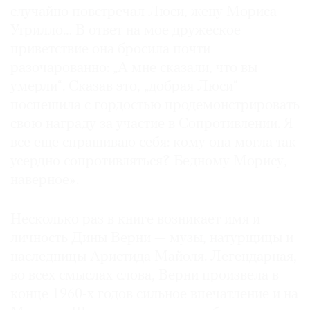
случайно повстречал Люси, жену Мориса
Утрилло… В ответ на мое дружеское
приветствие она бросила почти
разочарованно: „А мне сказали, что вы
умерли“. Сказав это, „добрая Люси“
поспешила с гордостью продемонстрировать
свою награду за участие в Сопротивлении. Я
все еще спрашиваю себя: кому она могла так
усердно сопротивляться? Бедному Морису,
наверное».
Несколько раз в книге возникает имя и
личность Дины Верни — музы, натурщицы и
наследницы Аристида Майоля. Легендарная,
во всех смыслах слова, Верни произвела в
конце 1960-х годов сильное впечатление и на