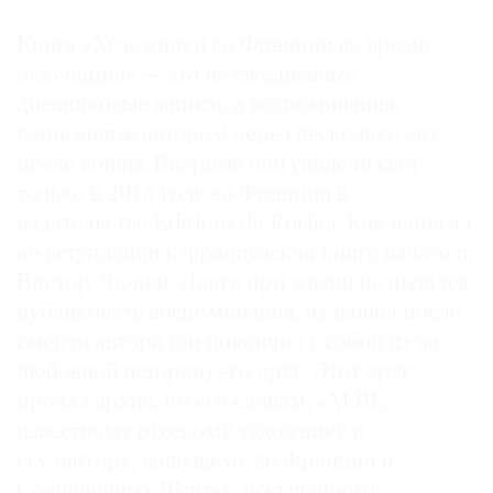
Где
Книга «Художники во Франции во время
найти
газету
оккупации» — это не ежедневные
дневниковые записи, а воспоминания,
Контакты
написанные автором через несколько лет
редакции
после войны. Впервые они увидели свет
Авторы
только в 2015 году во Франции в
Медиакит
издательстве Éditions du Rocher. Как написал
Mediakit
во вступлении к французской книге издатель
Виктор Люпен, Ланге при жизни не пытался
публиковать воспоминания, их нашел после
смерти автора (он покончил с собой из-за
любовной истории) его друг. Этот друг
продал архив, по его словам, «М.Ш.,
известному русскому художнику и
скульптору, живущему во Франции и
Соединенных Штатах, искушенному