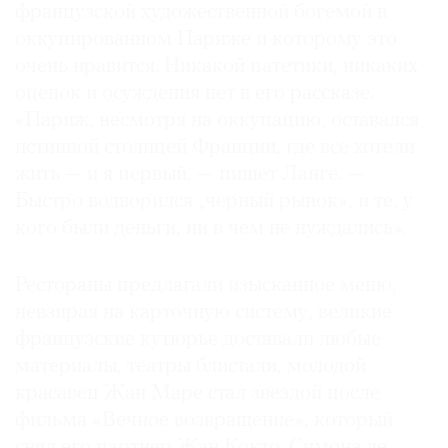
французской художественной богемой в
оккупированном Париже и которому это
очень нравится. Никакой патетики, никаких
оценок и осуждения нет в его рассказе.
«Париж, несмотря на оккупацию, оставался
истинной столицей Франции, где все хотели
жить — и я первый, — пишет Ланге. —
Быстро водворился „черный рынок», и те, у
кого были деньги, ни в чем не нуждались».
Рестораны предлагали изысканное меню,
невзирая на карточную систему, великие
французские кутюрье доставали любые
материалы, театры блистали, молодой
красавец Жан Маре стал звездой после
фильма «Вечное возвращение», который
снял его партнер Жан Кокто. Симона де