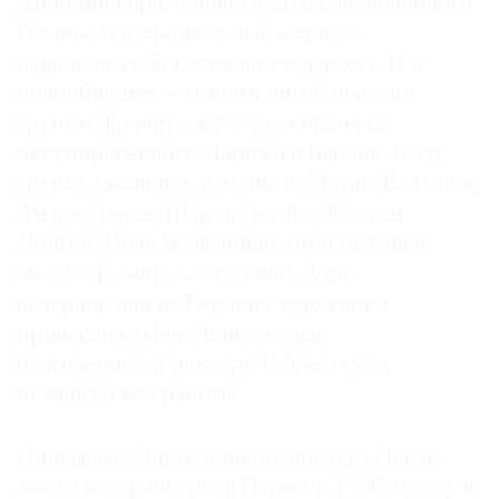
Арно Брекера, члена НСДАП, включенного
Гитлером в специальный «список
наделенных божественным даром». И в
подробностях — о знаменитой поездке
группы французских художников из
оккупированного Парижа в Берлин. В эту
группу входили в том числе Морис Вламинк,
Андре Дерен, Шарль Деспье, Кес ван
Донген, Поль Бельмондо, отец будущей
звезды французского кино. А по
возвращении из Берлина художники
принесли в офис Ланге, в знак
благодарности доктору Геббельсу за
поездку, свои работы.
Описывает Ланге и такой эпизод: «После
моего возвращения в Париж в 1950-м году я