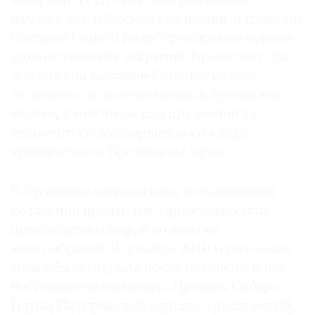
акварели XVIII века, изображающие
Где
находки из Сибирской коллекции, и гравюры
найти
с видами Санкт-Петербурга времен первых
газету
археологических открытий. Кроме того, на
лондонской выставке будет несколько
Контакты
редакции
экспонатов из казахстанских и британских
музеев, в том числе ряд предметов из
Авторы
знаменитого Амударьинского клада,
Медиакит
хранящегося в Британском музее.
Mediakit
В Эрмитаже собрана одна из богатейших
коллекций предметов, представляющих
цивилизацию скифов во всем ее
многообразии. В декабре 2010 года в залах
музея была открыта после реконструкции
постоянная экспозиция «Древняя Сибирь.
Пятый Пазырыкский курган». Среди вещей,