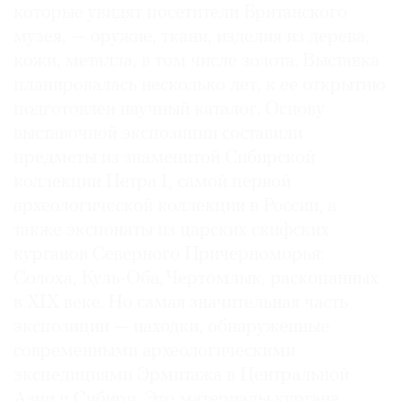
которые увидят посетители Британского
музея, — оружие, ткани, изделия из дерева,
кожи, металла, в том числе золота. Выставка
планировалась несколько лет, к ее открытию
©
подготовлен научный каталог. Основу
2021
выставочной экспозиции составили
The
предметы из знаменитой Сибирской
Art
коллекции Петра I, самой первой
Newspaper
археологической коллекции в России, а
Russia
также экспонаты из царских скифских
курганов Северного Причерноморья:
Солоха, Куль-Оба, Чертомлык, раскопанных
в XIX веке. Но самая значительная часть
экспозиции — находки, обнаруженные
современными археологическими
экспедициями Эрмитажа в Центральной
Азии и Сибири. Это материалы кургана