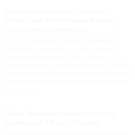
Когда ситец правил миром:
Индия как текстильный центр
глобального масштаба
В доколониальные времена бесценный
индийский узорчатый текстиль считался
«экспортным золотом». Этой эпохе
посвящен каталог коллекции Каруна Такара,
не только демонстрирующий красоту узоров,
но и погружающий в исторический контекст
31.07.2026
Анна Трапкова покинула пост
директора Музея Москвы
Музей Москвы Анна Трапкова возглавляла