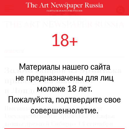
НОВОСТИ
18+
ВЫСТАВКИ
РЕСТАВРАЦИЯ
НОВОСТИ
КНИГИ
Материалы нашего сайта
ПО
Золото скифов из Эрмитажа
ПУТИ
не предназначены для лиц
привезут на выставку
РЕЙТИНГ
моложе 18 лет.
МУЗЕЕВ
в Лондон
РОСКОШЬ
Пожалуйста, подтвердите свое
ПРИГЛАШЕНИЯ
Выставка предметов из собрания
совершеннолетие.
Государственного Эрмитажа «Скифы:
воины древней Сибири» 14 сентября