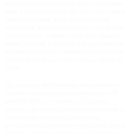
опубликованы полностью и мало известны
даже в научных кругах. Из этого памятника
Эрмитаж отправляет в Лондон группу
экспонатов, которые расскажут, что было в
Сибири после скифов, когда туда пришли
новые племена и народы. Для сравнения на
выставке будет представлена погребальная
колода из скифского могильника в Горном
Алтае.
Эту выставку из Эрмитажа уже называют
«нашим ответом Британскому музею». В
декабре 2014-го — январе 2015 года в
атриуме Эрмитажа была выставлена одна из
знаменитых скульптур Парфенона
из коллекции британского дипломата лорда
Элгина — фигура речного бога Илиссоса,