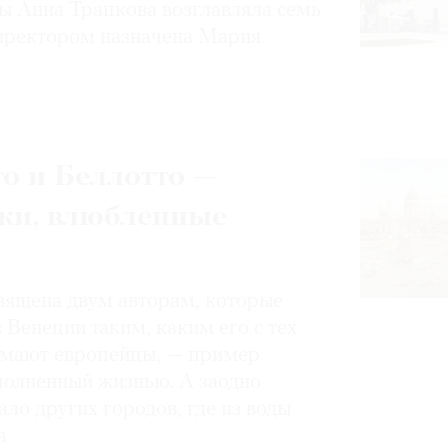
 Анна Трапкова возглавляла семь
иректором назначена Мария
о и Беллотто —
ки, влюбленные
вящена двум авторам, которые
 Венеции таким, каким его c тех
имают европейцы, — пример
полненный жизнью. А заодно
ло других городов, где из воды
а