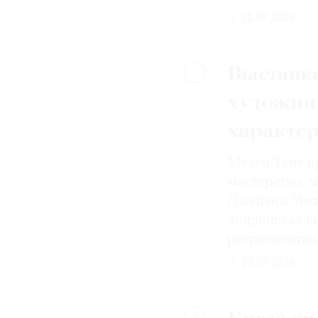
31.07.2026
Выставка
2
художни
характе
Музей Тейт п
мастерство, 
Джеймса Уист
лондонская вы
ретроспектив
29.07.2026