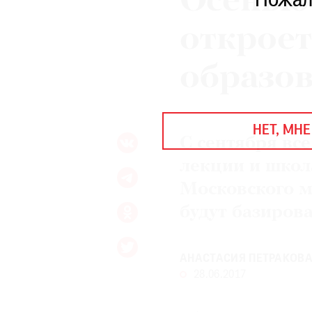
Осень
Пожал
ЕЖЕГОДНАЯ ПРЕМИЯ
КИНОФЕСТИВАЛЬ
откроет
образо
Подписаться на новости
Подписаться на газету
НЕТ, МНЕ
Где найти газету
С сентября вс
лекции и школ
Контакты редакции
Авторы
Московского м
Медиакит
Mediakit
будут базиров
АНАСТАСИЯ ПЕТРАКОВ
28.06.2017