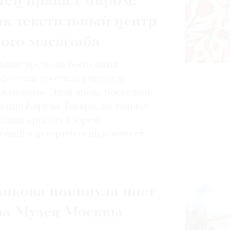
тец правил миром:
ак текстильный центр
ного масштаба
ьные времена бесценный
орчатый текстиль считался
золотом». Этой эпохе посвящен
кции Каруна Такара, не только
щий красоту узоров,
ющий в исторический контекст
пкова покинула пост
ра Музея Москвы