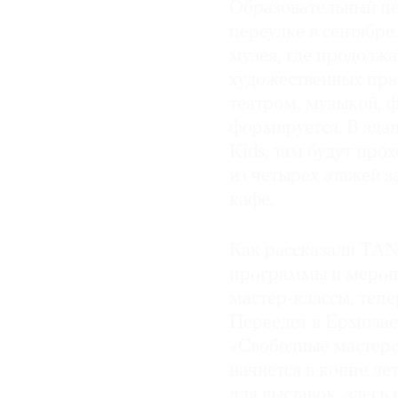
Образовательный ц
© 2021 The Art Newspaper Russia
переулке в сентябре
музея, где продолж
художественных прак
театром, музыкой, 
формируется. В зда
Kids, там будут про
из четырех этажей з
кафе.
Как рассказали TA
программы и меропр
мастер-классы, тепе
Переедет в Ермолае
«Свободные мастерс
начнется в конце ле
для выставок, здесь 