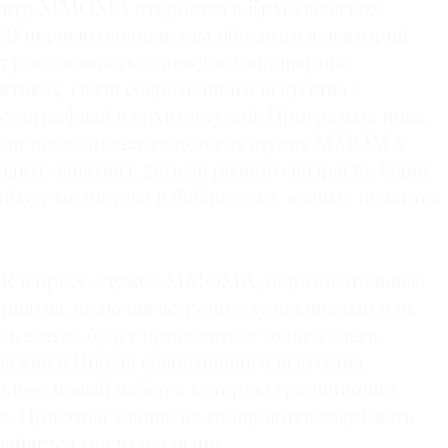
ентр ММОМА откроется в Ермолаевском
. В первую очередь там обоснуется лекторий
ат рассказывать о междисциплинарных
тиках, связи современного искусства с
фотографией и архитектурой. Программа пока
нии также появится детская студия MMOMA
ходить занятия с детьми разного возраста. Один
аймут медиатека и библиотека, а внизу появится
NR в пресс-службе ММОМА, образовательные
иятия, включая встречи с художниками и их
рь всегда будут проводиться только здесь.
вский и Школа современного искусства
кие», новый набор в которую традиционно
та. При этом здание не собираются закрывать
найдется место и для них.