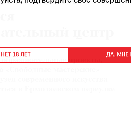
ю в ММОМА
уйста, подтвердите свое совершен
ся
вательный центр
 НЕТ 18 ЛЕТ
ДА, МНЕ 
е образовательные проекты,
а «Свободные мастерские»
узея современного искусства
аться в Ермолаевском переулке
А