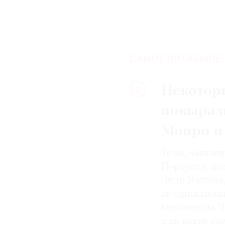
САМОЕ ЧИТАЕМОЕ:
Некотор
1
повыраз
Монро и
Тема, заявле
Портрет», не
Энди Уорхола
не единствен
кинозвезды. Ч
и на какие с