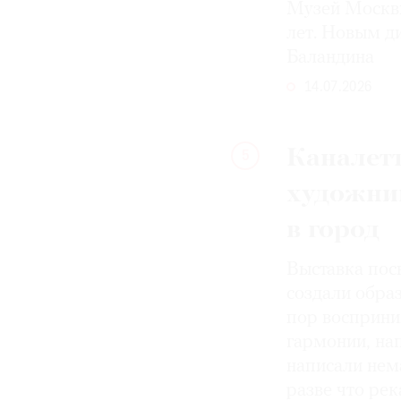
Музей Москвы
лет. Новым д
Баландина
14.07.2026
Каналетт
5
художни
в город
Выставка пос
создали образ
пор восприн
гармонии, на
написали нема
разве что рек