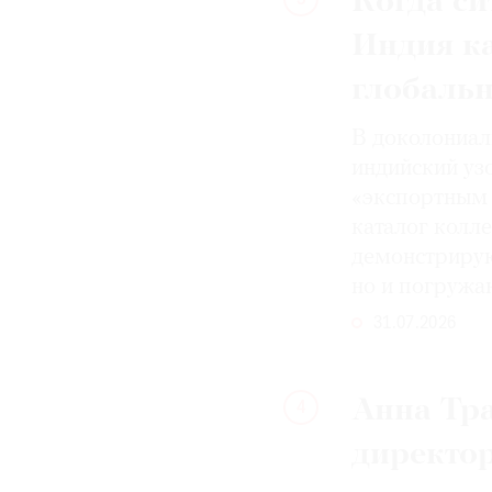
Когда си
3
Индия к
глобаль
В доколониал
индийский уз
«экспортным 
каталог колле
демонстрирую
но и погружа
31.07.2026
Анна Тра
4
директо