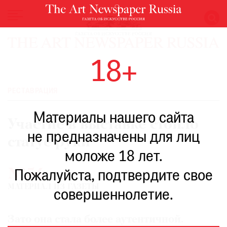
НОВОСТИ
18+
ВЫСТАВКИ
РЕСТАВРАЦИЯ
РЕСТАВРАЦИЯ
КНИГИ
Материалы нашего сайта
ПО
Участие в выставке стоило
ПУТИ
не предназначены для лиц
статуе руки
РЕЙТИНГ
моложе 18 лет.
МУЗЕЕВ
№54
РОСКОШЬ
Пожалуйста, подтвердите свое
МАТЕРИАЛ ИЗ ГАЗЕТЫ
ПРИГЛАШЕНИЯ
совершеннолетие.
Зато она стала более аутентичной.