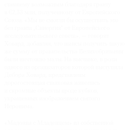
ставшему возможным благодаря гранту
в €2,33 млн, полученному от Европейского
Союза. «Мы не смогли бы осуществить это
без гранта „Синергия“ от Европейского
©
исследовательского совета», — говорит
2021
Ховард, добавляя, что шансы получить такую
The
же сумму от правительства Великобритании
Art
были ничтожно малы. На выставке, в роли
Newspaper
одного из организаторов которой выступила
Russia
Дебора Ховард, представлены
дорогостоящая станковая живопись
и скромные объекты вроде кубков,
украшенных изображением святого
Иеронима.
«Мадонна с Младенцем» из собственной