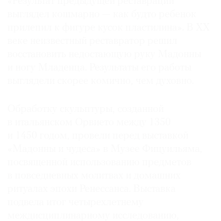
«Результат предыдущей реставрации
Где
выглядел кошмарно — как будто ребенок
найти
прилепил к фигуре кусок пластилина». В ХХ
газету
веке неизвестный реставратор решил
восстановить недостающую руку Мадонны
Контакты
редакции
и ногу Младенца. Результаты его работы
Авторы
выглядели скорее комично, чем духовно.
Медиакит
Обработку скульптуры, созданной
Mediakit
в итальянском Орвието между 1350
и 1450 годом, провели перед выставкой
«Мадонны и чудеса» в Музее Фицуильяма,
посвященной использованию предметов
в повседневных молитвах и домашних
ритуалах эпохи Ренессанса. Выставка
подвела итог четырехлетнему
междисциплинарному исследованию,