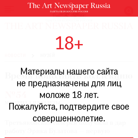
НОВОСТИ
18+
ВЫСТАВКИ
РЕСТАВРАЦИЯ
НОВОСТИ
МУЗЕЙ
КНИГИ
Материалы нашего сайта
ПО
Время пополнять коллекцию
ПУТИ
не предназначены для лиц
РЕЙТИНГ
моложе 18 лет.
№54
МУЗЕЕВ
МАТЕРИАЛ ИЗ ГАЗЕТЫ
РОСКОШЬ
Пожалуйста, подтвердите свое
ПРИГЛАШЕНИЯ
совершеннолетие.
Третьяковская галерея получила в дар
работу Эрика Булатова — первую