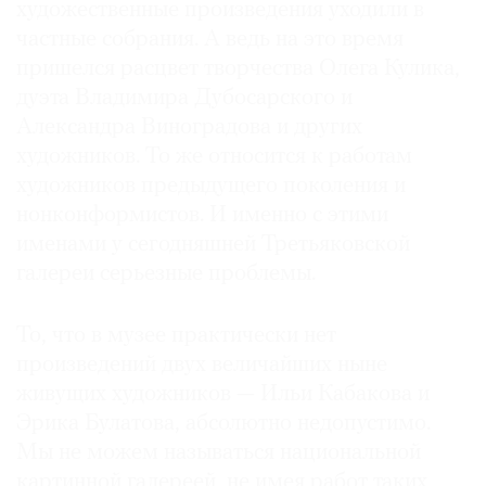
художественные произведения уходили в
частные собрания. А ведь на это время
пришелся расцвет творчества Олега Кулика,
дуэта Владимира Дубосарского и
©
Александра Виноградова и других
2021
художников. То же относится к работам
The
художников предыдущего поколения и
Art
нонконформистов. И именно с этими
Newspaper
именами у сегодняшней Третьяковской
Russia
галереи серьезные проблемы.
То, что в музее практически нет
произведений двух величайших ныне
живущих художников — Ильи Кабакова и
Эрика Булатова, абсолютно недопустимо.
Мы не можем называться национальной
картинной галереей, не имея работ таких