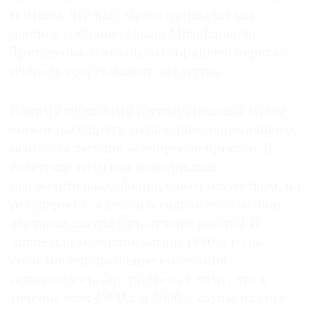
помним, что наш музей начинался как
Где
найти
частное собрание Павла Михайловича
газету
Третьякова, и это было собрание в первую
очередь современного искусства.
Контакты
редакции
Какими способами государственный музей
Авторы
может расширять коллекцию современного
Медиакит
искусства сегодня — вопрос непростой. В
Mediakit
советские годы она пополнялась
исключительно официальным искусством, но
регулярно. С каждой большой всесоюзной
выставки закупались лучшие работы. В
дикие для музейной жизни 1990-е годы
системное пополнение коллекции
остановилось. Это привело к тому, что в
течение всех 1990-х и 2000-х самые важные